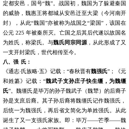
定都安邑，国号“魏”。战国初，魏国为了躲避秦国
的威胁，魏惠王将都城从安邑迁至大梁（今河南开
封），从此“魏国”亦被称为战国之“梁国”，该国在
公元 225 年被秦所灭。亡国之后其后代遂以故国名
为姓氏，称梁氏。
与
魏氏同宗同源
，
从此形成了又
一支开封梁氏，世代相传至今。
八、强
氏：
《通志·氏族略·五》记载：“春秋晋有
魏强氏
”；《元
和姓纂》记载：“
魏武子支孙庄子快生缰，为魏缰
氏
”。魏缰氏是毕万的孙子魏武子（魏犨）的后裔子
孙是支庶后裔。其子孙后裔将魏缰氏记作魏强氏，
后统一为魏强氏，再后省文简化为单姓强氏。从此
诞生了又一支强氏家族。即：毕万——芒季——魏