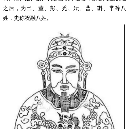
之后，为己、董、彭、秃、妘、曹、斟、芈等八
姓，史称祝融八姓。