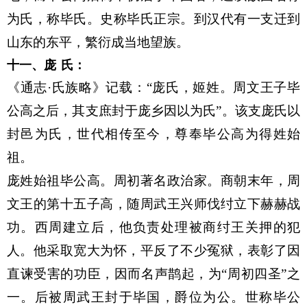
为氏，称毕氏。史称毕氏正宗。到汉代有一支迁到
山东的东平，繁衍成当地望族。
十一、庞
氏：
《通志·氏族略》记载：“庞氏，姬姓。周文王子毕
公高之后，其支庶封于庞乡因以为氏”。该支庞氏以
封邑为氏，世代相传至今，尊奉毕公高为得姓始
祖。
庞姓始祖毕公高。周初著名政治家。商朝末年，周
文王的第十五子高，随周武王兴师伐纣立下赫赫战
功。西周建立后，他负责处理被商纣王关押的犯
人。他采取宽大为怀，平反了不少冤狱，表彰了因
直谏受害的功臣，因而名声鹊起，为“周初四圣”之
一。后被周武王封于毕国，爵位为公。世称毕公