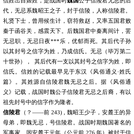
信姓出自姬姓，是战国时
魏国
公子信陵君无忌的后
代，无忌系魏昭王之子，封于信陵，人称信陵君。
礼贤下士，曾用候生计，窃符救赵，又率五国君败
秦于函谷关，感震天下。后魏国君中秦离间计，罢
无忌职，无忌日夜***乐，优郁而死。其后代子孙
以其封号之信字为姓，乃成信氏。无忌（毕万第二
十世孙）， 其后代有一支以其封号之信字为姓，即
信氏。信姓的记载最早见于东汉《风俗通义·姓氏
篇》。其姓源自信陵君魏无忌之后。据《风俗通
义》记载，战国时魏公子信陵君无忌之后裔，有以
祖先封号中的信字作为隆者。
信陵君
（？——前 243) , 魏昭王少子，安麓王的异
母弟，即魏无忌，号信陵君。战国时期魏国著名的
军事家。因安麓王元年（公元前 276 年）被封于信