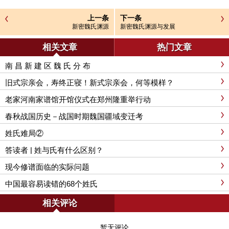
上一条
下一条
新密魏氏渊源
新密魏氏渊源与发展
相关文章
热门文章
南 昌 新 建 区 魏 氏 分 布
旧式宗亲会，寿终正寝！新式宗亲会，何等模样？
老家河南家谱馆开馆仪式在郑州隆重举行动
春秋战国历史－战国时期魏国疆域变迁考
姓氏难局②
答读者 | 姓与氏有什么区别？
现今修谱面临的实际问题
中国最容易读错的68个姓氏
相关评论
暂无评论