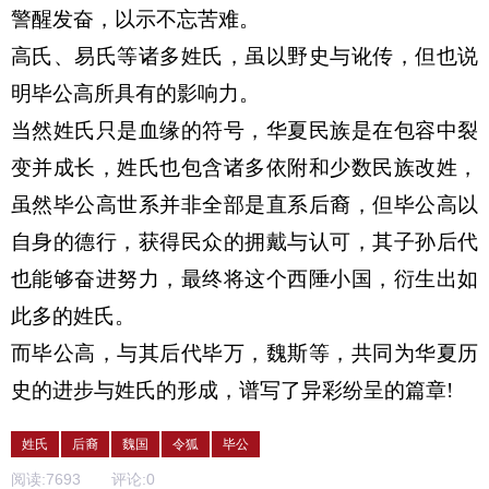
警醒发奋，以示不忘苦难。
高氏、易氏等诸多姓氏，虽以野史与讹传，但也说
明毕公高所具有的影响力。
当然姓氏只是血缘的符号，华夏民族是在包容中裂
变并成长，姓氏也包含诸多依附和少数民族改姓，
虽然毕公高世系并非全部是直系后裔，但毕公高以
自身的德行，获得民众的拥戴与认可，其子孙后代
也能够奋进努力，最终将这个西陲小国，衍生出如
此多的姓氏。
而毕公高，与其后代毕万，魏斯等，共同为华夏历
史的进步与姓氏的形成，谱写了异彩纷呈的篇章!
姓氏
后裔
魏国
令狐
毕公
阅读:
7693
评论:
0