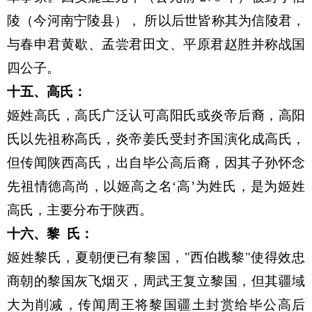
陵（今河南宁陵县）， 所以后世皆称其为信陵君，
与春申君黄歇、孟尝君田文、平原君赵胜并称战国
四公子
。
十五、高氏：
姬姓高氏，高氏广泛认可高阳氏或炎帝后裔，高阳
氏以先祖称高氏，炎帝姜氏受封齐国演化成高氏，
但传闻陕西高氏，出自毕公高后裔，因其子孙怀念
先祖情德高尚，以姬高之名‘高’为姓氏，是为姬姓
高氏，主要分布于陕西。
十六、
黎 氏：
姬姓黎氏，夏朝便已有黎国，"西伯戡黎"使得效忠
商朝的黎国灰飞烟灭，周武王复立黎国，但其疆域
大为削减，传闻周王将黎国疆土封赏给毕公高后