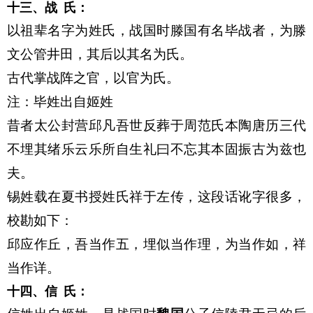
十三、战
氏：
以祖辈名字为姓氏，战国时滕国有名毕战者，为滕
文公管井田，其后以其名为氏。
古代掌战阵之官，以官为氏。
注：毕姓出自姬姓
昔者太公封营邱凡吾世反葬于周范氏本陶唐历三代
不埋其绪乐云乐所自生礼曰不忘其本固振古为兹也
夫。
锡姓载在夏书授姓氏祥于左传，这段话讹字很多，
校勘如下：
邱应作丘，吾当作五，埋似当作理，为当作如，祥
当作详。
十四、信
氏：