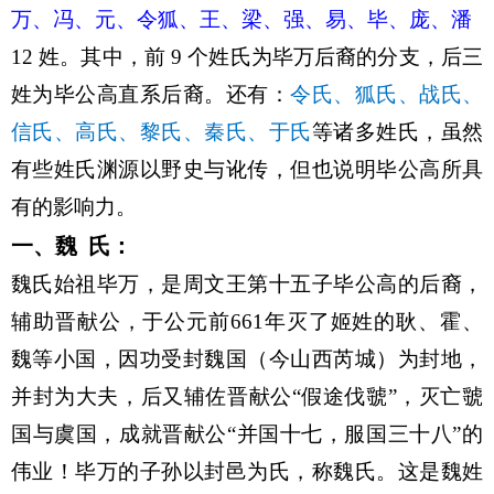
万
、冯、元、令狐、王、梁、强、易、毕、庞、潘
12 姓。其中，前 9 个姓氏为毕万后裔的分支，后三
姓为毕公高直系后裔。
还有：
令氏、狐氏、战氏、
信氏、高氏
、黎氏、秦氏、于氏
等诸多姓氏，虽然
有些姓氏渊源
以野史与讹传，但也说明毕公高所具
有的影响力。
一、魏 氏：
魏氏始祖毕万，是周文王第十五子毕公高的后裔，
辅助晋献公，于公元前661年灭了姬姓的耿、霍、
魏等小国，因功受封魏国
（今山西芮城）
为封地，
并封为大夫，后又辅佐晋献公“假途伐虢”，灭亡虢
国与虞国，成就晋献公“并国十七，服国三十八”的
伟业！毕万的子孙以封邑为氏，称魏氏。这是魏姓