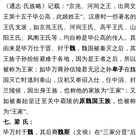
《通志·氏族略》记载：“京兆、河间之王，出周文
王第十五子毕公高，此姬姓王”。汉唐时一些著名的
王氏支派，如京兆王氏、河间王氏、高平王氏、山
阳王氏、凤阁王氏等，均自称是毕公高的传人。其
由来是毕万仕于晋、封于
魏
，魏国被秦灭之后，其
王族子孙纷纷避难于各地，因为是王者之后，所以
被称为王家；如毕万裔孙信陵君无忌之孙
卑子
在魏
国灭亡时逃到泰山，汉初又奉诏入仕，任中涓、封
兰陵侯，因出身王族，也称他的家族为“王家”；又
如被秦始皇迁至关中霸陵的
原魏国王族
，也被称
为“王家”。
七、梁
氏：
毕万封于
魏
，其后裔
魏斯
（文侯）在“三家分晋”后