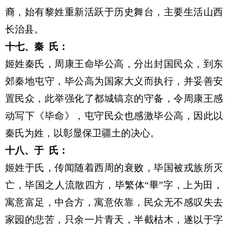
裔，始有黎姓重新活跃于历史舞台，主要生活山西
长治县。
十七、
秦 氏：
姬姓秦氏，周康王命毕公高，分出封国民众，到东
郊秦地屯守，毕公高为国家大义而执行，并妥善安
置民众，此举强化了都城镐京的守备，令周康王感
动写下《毕命》，屯守民众也感激毕公高，因此以
秦氏为姓，以彰显保卫疆土的决心。
十八、
于 氏：
姬姓于氏，传闻随着西周的衰败，毕国被戎族所灭
亡，毕国之人流散四方，
毕
繁体“
畢
”字，上为田，
寓意富足，中合方，寓意依靠，民众无不感叹失去
家园的悲苦，只余一片青天，半截枯木，遂以于字