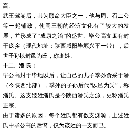
高。
武王驾崩后，其为顾命大臣之一，他与周、召二公
等一起辅政，使周王朝的经济文化有了较大的发
展，并形成了“成康之治”的盛世。毕公高支庶有封
于庞乡（现代地址：陕西咸阳毕塬兴平一带），后
世子孙以封邑为氏，称庞姓。
十二、潘
氏：
毕公高封于毕地以后，让自己的儿子季孙食采于潘
（今陕西北部），季孙的子孙后代“以邑为氏”，称
潘氏。这支姬姓潘氏是今陕西潘氏之源，史称潘氏
正宗。
由于诸多的原因，每个姓氏都有数支渊源，上述姓
氏中毕公高的后裔，仅为该姓的一支而已。