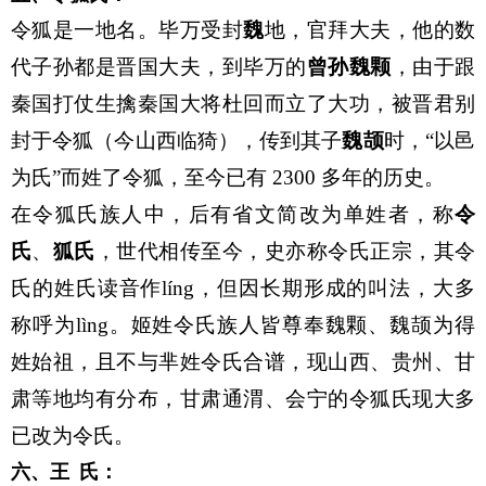
令狐是一地名。毕万受封
魏
地，官拜大夫，他的数
代子孙都是晋国大夫，到毕万的
曾孙魏颗
，由于跟
秦国打仗生擒秦国大将杜回而立了大功，被晋君别
封于令狐（今山西临猗），传到其子
魏颉
时，“以邑
为氏”而姓了令狐，至今已有 2300 多年的历史。
在令狐氏族人中，后有省文简改为单姓者，称
令
氏
、
狐氏
，世代相传至今，史亦称令氏正宗，其令
氏的姓氏读音作líng，但因长期形成的叫法，大多
称呼为lìng。姬姓令氏族人皆尊奉魏颗、魏颉为得
姓始祖，且不与芈姓令氏合谱，现山西、贵州、甘
肃等地均有分布，甘肃通渭、会宁的令狐氏现大多
已改为令氏。
王
氏：
六、