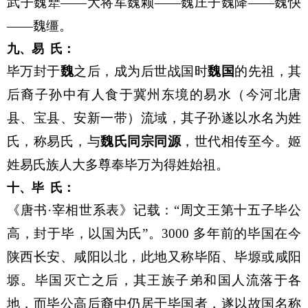
武子魏犨——大将军魏颗——魏庄子魏降——魏快
——魏缰。
九、易
氏
：
毕万封于
魏
之后，成为后世战国时
魏国
的先祖，其
后裔子孙中有人食于冀州东境的易水（今河北唐
县、宝县、安新一带）流域，其子孙遂以水名为姓
氏，称易氏，与
魏氏同宗同源
，世代相传至今。姬
姓易氏族人大多尊奉毕万为得姓始祖。
十、毕
氏：
《唐书·宰相世系表》记载：“周文王第十五子毕公
高，封于毕，以国为氏”。3000 多年前的毕国在今
陕西长安、咸阳以北，此地又称毕陌、毕塬或咸阳
塬。毕国灭亡之后，其王族子弟和国人流落于各
地，而毕公高后裔中仍居于毕国者，遂以故国名称