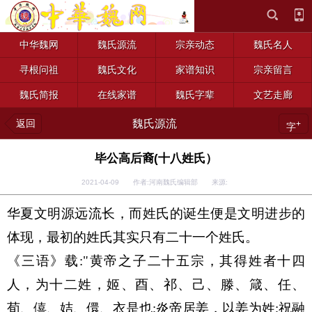
中华魏网
魏氏源流
宗亲动态
魏氏名人
寻根问祖
魏氏文化
家谱知识
宗亲留言
魏氏简报
在线家谱
魏氏字辈
文艺走廊
返回
魏氏源流
+
字
毕公高后裔(十八姓氏）
2021-04-09 作者:河南魏氏编辑部 来源:
华夏文明源远流长，而姓氏的诞生便是文明进步的
体现，最初的姓氏其实只有二十一个姓氏。
《三语》载:"黄帝之子二十五宗，其得姓者十四
人，为十二姓，姬、酉、祁、己、滕、箴、任、
荀、僖、姞、儇、衣是也;炎帝居姜，以姜为姓;祝融