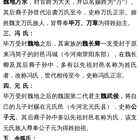
魏地万水
，封官爵为大夫，并以名赐姓为“万”）。
其后裔子孙世代沿袭万氏至今，史称万氏正宗。姬
姓魏支万氏族人，皆尊奉
毕万、万章
为得姓始主。
三、冯 氏：
毕万受封
魏地
之后，其家族的
魏长卿
一支受封于原
来冯简子的封邑冯城（今河南荥阳东部），在魏长
卿及其后裔子孙中，多有以先祖封邑名称为姓氏
者，改称冯氏，世代相传至今，史称冯氏正宗。
四、元 氏：
毕万受封魏地之后的魏国第二代君主
魏武侯
，将自
己的儿子封赐在元氏邑（今河北元氏县），史称
公
子元
。其后裔子孙中多以先祖封邑名称为氏，该支
元氏族人尊奉公子元为得姓始祖。
五、令狐氏：