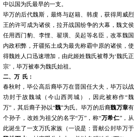
中以国为氏最早的一支。
毕万的后代魏斯，最终与赵籍、韩虔，获得周威烈
王的许可成为诸侯，拉开战国纷争的大幕，魏文侯
任用西门豹、李悝、翟璜、吴起等名臣，改革魏国
内政积弊，开疆拓土成为最先称霸中原的诸侯，使
得魏姓人口迅速增加，由此姬姓魏氏被尊为‘魏氏正
宗’，毕万被奉为魏氏始祖。
二、万 氏
：
春秋时，毕公高后裔毕万在晋国任大夫，毕万以战
功封于故魏城（今山西芮城），因此被称作“魏
万”，其后裔子孙以“
魏
”为氏。毕万的后裔
魏万章
有
个孙子，改姓为祖父的名字“万”，称“
万希仁
”，从
此诞生了一支万氏家族（一说是：晋献公封毕万于