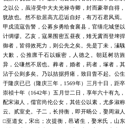
之以公，虽洊受中大夫光禄寺卿，封而豪举自得，
犹故也。然不欲居高亢忍诟自好，有万石君风焉。
甲戍流寇告警，公募乡勇给食襄县，官缮庀城堡以
计绸缪。乙亥，寇果围密五昼夜，雉无霣而登埤捍
御者，皆得效死力，则公先之矣。先是丁未，溱騩
大歉，公推廪千石以赈密，人德之。朝廷树坊旌
异，公嗛然不居也。葬者，婚者，药者，塚者，其
沾于公则多矣。乃以拮据捋瘏，致目眚不起。公生
于隆庆已已（隆庆三年，
1569年）三月十日，距卒
崇祯十年（1642年）五月廿二日，享年六十有九，
配宋淑人，儒官尚伦公女，其佐公以素，尤多淑称
云。贰室史。子二，长持衡，即开旸公，娶周淑人
□至道女，宋出；次提衡，邑诸生，娶米氏，山东