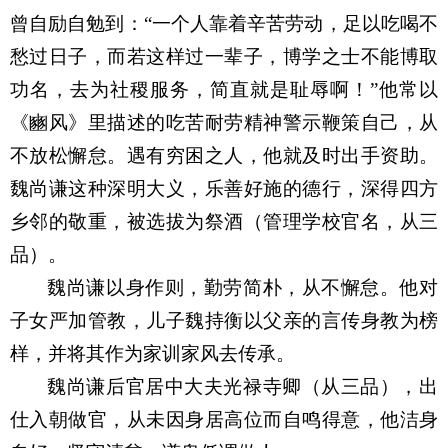
曾自励自勉到：
“
一个人靠着辛苦劳动，足以吃喝不
愁过日子，而若这样过一辈子，博学之士不能博取
功名，去为社稷服务，简直就是耻辱啊！
”
他常以
《豳风》里描述的吃苦耐劳精神警示鞭策自己，从
不放松懈怠。遇有穷困
之
人，他就及时出手资助。
魏尚谦这种深明大义，乐善好施的德行，深得四方
乡邻的敬重，被选拔为祭酒（管理学校官名，从三
品）。
魏尚谦以身作则，勤劳简朴，从不懈怠。他对
子女严加管教，儿子魏持衡以父亲的言传身教为榜
样，并将其作为家训家风去传承。
魏尚谦
后
官居中大夫光禄寺卿（从三品），出
仕入朝做官，从未因身居高位而自鸣得意，
他
洁身