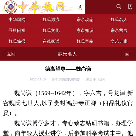
中华魏网
魏氏源流
宗亲动态
魏氏名人
寻根问祖
魏氏文化
家谱知识
宗亲留言
魏氏简报
在线家谱
魏氏字辈
文艺走廊
返回
魏氏名人
+
字
德高望尊——魏尚谦
2021-04-10 作者:河南魏氏编辑部 来源:中华魏网
魏尚谦（
1569--1642年），字六吉，号龙津,新
密魏氏七世人,以子贵封鸿胪寺正卿
（
四品礼仪官
员）。
魏尚谦博学多才，专心致志钻研书籍，办理学
堂，向年轻人
授业讲学
，后参加科举考试未中。他