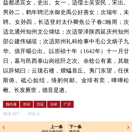
益都丞宾女，史出。女一，适儒士吴安民，宋出。
男孙二，鹤年聘汜水御史禹公好善女；次瑞年，未
聘。女孙四，长适登封太仆卿焦公子春□翰周；次
适北通州知州文公煒纮；次适荥泽陕西延庆州知州
邵公建伟锡珽；次适郑州礼科给事中毛公文炳子九
华。俱开暘公出。以崇祯十年（1642年）十一月廿
日，墓与邑西泰山岗祖阡之次。余稔公有素，其敢
以辞铭曰：云珑石楼，煨蠝首丘。夷门东望，任侠
斯俦。砥心如结，缮躬何邮。金绯有奕，曄曄松
楸。长发厥世，德音是遒。
魏尚谦
崇祯
流寇
光禄
广济
阅读:
667
评论:
0
上一条
下一条
丹经王魏伯阳
魏尚贤