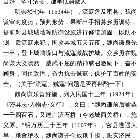
自好，坚守清贫，谦卑低调
做
人。
明崇祯七年（
1634年），流寇危及密县，魏尚
谦审时度势，预判形势，
果断出手
招募乡勇训练，
提前对县城城墙等防御设施进行修缮加固，以防不
测。
后
流寇来犯，围攻县城五天五夜，魏尚谦身先
士卒，登上城墙垛口与流寇激战护城。众乡勇在魏
尚谦大义凛然、威武不屈的精神感召激励下，奋不
顾身，同仇敌忾，奋力抗击贼寇，保护了百姓的安
全。
（关于
“流寇、贼寇”问题是否再斟酌一下）
魏尚谦乐善好施，列入民国十三年（
1924年）
《密县志·人物志·义行》，文曰：
“
魏尚谦前后输粟
一千四百石，又建广济石桥（今老城西关桥），施
义冢。
”
明万历三十五年（
1607年），密县遭遇大
旱，粮食绝收，魏尚谦开仓放粮千担，赈灾济民，