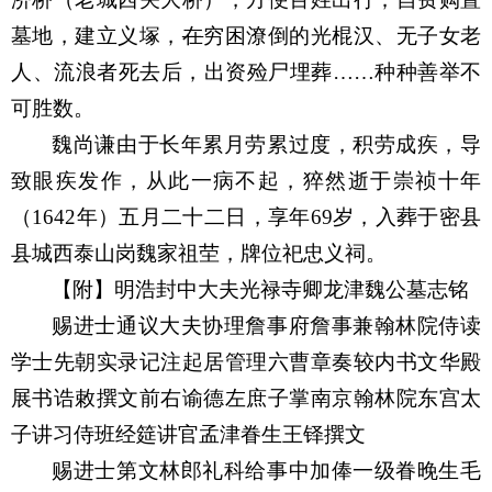
墓地，
建立
义塚，
在
穷困潦倒的光棍汉、无子女老
人、流浪者死去后，出资殓尸埋葬
……种种
善
举不
可胜数。
魏尚谦由于长年累月劳累过度，积劳成疾，导
致眼疾发作，从此一病不起，猝然逝于崇祯十年
（
1642年）五月二十二日，享年69岁，入葬于密县
县城西泰山岗魏家祖茔，牌位祀忠义祠。
【附】明浩封中大夫光禄寺卿龙津魏公墓志铭
赐进士通议大夫协理詹事府詹事兼翰林院侍读
学士先朝实录记注起居管理六曹章奏较内书文华殿
展书诰敕撰文前右谕德左庶子掌南京翰林院东宫太
子讲习侍班经筵讲官孟津眷生王铎撰文
赐进士第文林郎礼科给事中加俸一级眷晚生毛