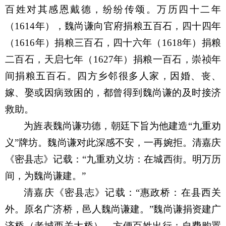
百姓对其感恩戴德，纷纷传颂。万历四十二年
（1614年），魏尚谦向官府捐粮五百石，四十四年
（1616年）捐粮三百石，四十六年（1618年）捐粮
二百石，天启七年（1627年）捐粮一百石，崇祯年
间捐粮五百石。四方乡邻很多人家，因婚、丧、
嫁、娶或因病致困的，都曾得到魏尚谦的及时接济
救助。
为旌表魏尚谦功德，朝廷下旨为
他
建造
“
九重劝
义
”
牌坊。魏尚谦对此深感不安，一再婉拒。清嘉庆
《密县志》记载：
“
九重劝义坊：在城西街。明万历
间，为魏尚谦建。
”
清嘉庆《密县志》记载：
“
惠政桥：在县西关
外。原名广济桥，邑人魏尚谦建。
”
魏尚谦捐资建广
济桥（老城西关大桥），方便百姓出行；自费购
置