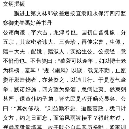
文炳撰额
赐进士第文林郎钦差巡按直隶顺永保河四府监
察御史眷禹好善书丹
公讳尚谦，字六吉，龙津号也。国初自晋徙豫，分
五宗，其家密者讳大。三会珍，再传宗鲁，生佩，
赠中大夫，配姚，赠淑人，实始生公。公授经，意
不佾佾也。不售笑曰：
“
穮蓘可以逢年，如以慱士老
为稗桋，羞耳！
”
规《豳风》以俶，载无不勤，止瓯
娄汗邪造物者，亦若资之，以迪其行。于是意气豪
举，践诺好施，四方望为祭酒，急病让夷。然束躬
甚严，课童仆约子弟，皆先民是程开旸公显矣。公
曰：
“
其勿侈哉。
”
则益勤不怠。迨服官政，犹日计
义方，约之日而忘，而翁风雨祓襫乎？得此亦过，
视鼎养犹循墙耳。故开旸公自典客历禄勳，皆家训