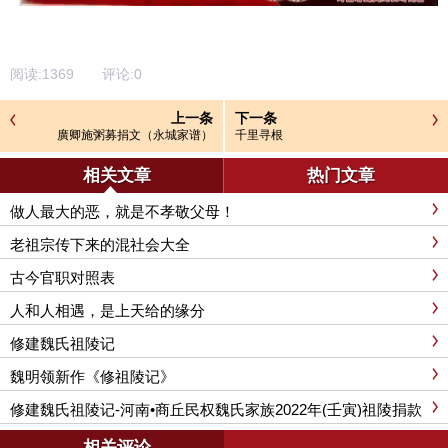
阅读:
1369
评论:
0
上一条
下一条
廣卿施粥募捐文（永城家谱）
千里寻根
相关文章
热门文章
做人最大的恶，就是不孝敬父母！
老祖宗传下来的混社会大全
古今官职对照表
人和人相遇，是上天给的缘分
修建魏氏祖陵记
魏明领新作《修祖陵记》
修建魏氏祖陵记-河南•商丘民权魏氏家族2022年(壬寅)祖陵捐款
功德榜
相关评论