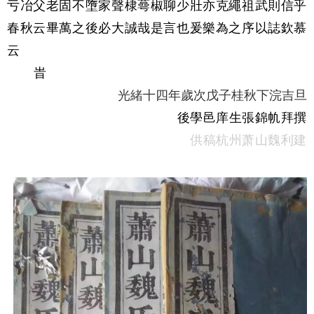
亏冶父老固不墮家聲棣蕚椒聊少壯亦克繩祖武則信乎
春秋云畢萬之後必大誠哉是言也爰樂為之序以誌欽慕
云
旹
光緒十四年歲次戊子桂秋下浣吉旦
後學邑庠生張錦㠶拜撰
供稿
杭州萧山魏利建