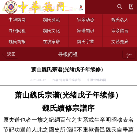
中华魏网
魏氏源流
宗亲动态
魏氏名人
寻根问祖
魏氏文化
家谱知识
宗亲留言
魏氏简报
在线家谱
魏氏字辈
文艺走廊
返回
寻根问祖
+
字
萧山魏氏宗谱(光绪戊子年续修）
2021-04-12 作者:河南魏氏编辑部 来源:中华魏网
萧山魏氏宗谱(光绪戊子年续修）
魏氏續修宗譜序
原夫谱也者一族之紀綱百代之世系載生卒明昭穆表名
节記功過前人此之國史所係詎不重歟吾邑魏氏自畢萬