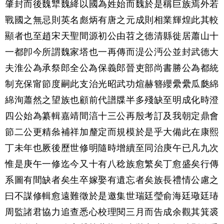
肇封而後魏犨魏絳以國為姓始而魏於是稱巨族焉外若
戰國之無忌則英名彪炳有唐之元成則相業輝煌此其較
顯者也至趙宋天聖間源初公由苕之德清縣徙居蕭山十
一都卽今所謂魏家塔也一再傳而湜公沔公並封武德大
夫淮公為承祭郎全公為保義郎晉
吏部尚書勝公為都統
制充保甯節度嗣此支治光昭武功煊赫簪纓纍纍瓜瓞綿
綿洵蕭然之望族也顧前代譜牒半多殘缺至明成化時澄
四公始為纂輯嘉靖間湻十三公再殷考訂及我朝定鼎會
節二公更精叅補祥加釐定而規模於是乎大備此在康熙
丁未年也厥後歷世修明隨時增續至同治庚午已凡九次
惟是庚午一修迄今又十有八稔族愈繁矣丁愈盛矣行傳
系圖有間缺者矣生卒嫁娶有遺忘者矣族長禮情公慮之
曰不謀修輯愈遠難徵於是邀集世瑞廷瑩俞海廷璥廷瑃
周監諸君協力追查悉心校理閱三月而告成余觀其箕裘