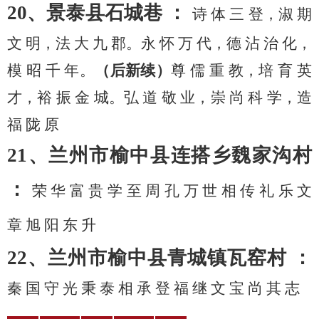
20、景泰县石城巷 ：
诗
体
三
登，淑
期
文
明，法
大
九
郡。永
怀
万
代，德
沾
治
化，
模
昭
千
年。
（后新续）
尊
儒
重
教，培
育
英
才，裕
振
金
城。弘
道
敬
业，崇
尚
科
学，造
福
陇
原
21、兰州市榆中县连搭乡魏家沟村
：
荣
华
富
贵
学
至
周
孔
万
世
相
传
礼
乐
文
章
旭
阳
东
升
22、兰州市榆中县青城镇瓦窑村 ：
秦
国
守
光
秉
泰
相
承
登
福
继
文
宝
尚
其
志