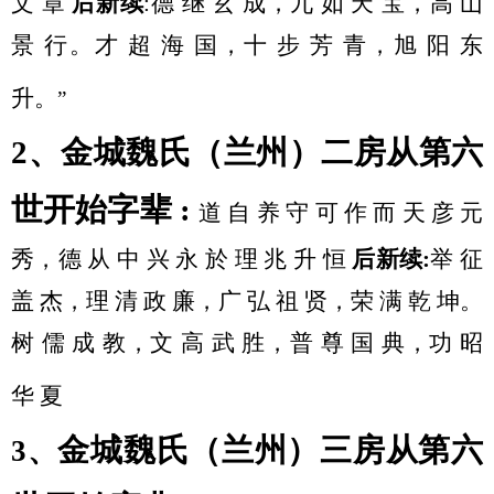
文
章
后新续
:德 继 玄 成，九 如 天 宝，高 山
景 行。才 超 海 国，十 步 芳 青，旭 阳 东
升。
”
2、金城魏氏（兰州）二房从第六
世开始字辈 :
道
自
养
守
可
作
而
天
彦
元
秀，德
从
中
兴
永
於
理
兆
升
恒
后新续
:
举
征
盖
杰，理
清
政
廉，广
弘
祖
贤，荣
满
乾
坤。
树
儒
成
教，文
高
武
胜，普
尊
国
典，功
昭
华
夏
金城魏氏（兰州）三房从第六
3、