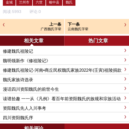
金城
兰州市
六世
榆中县
魏氏
阅读:
5993
评论:
0
上一条
下一条
广西魏氏字辈
云南魏氏字辈
相关文章
热门文章
修建魏氏祖陵记
魏明领新作《修祖陵记》
修建魏氏祖陵记-河南•商丘民权魏氏家族2022年(壬寅)祖陵捐款
功德榜
魏氏家族诗选录
漫话四川资阳魏氏的前世今生
读谱拾趣 一一从《凡例》看百年前资阳魏氏的族规和宗族活动
资阳魏氏先人入川亊考
四川资阳魏氏序
相关评论