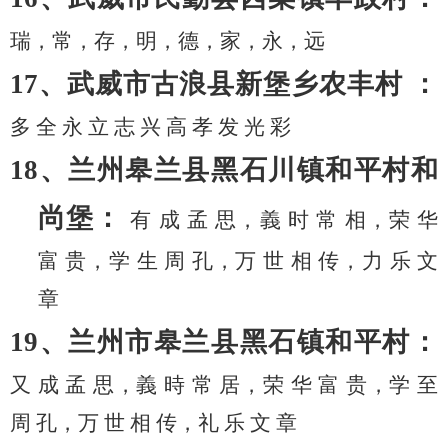
瑞，常，存，明，德，家，永，远
17、武威市古浪县新堡乡农丰村 ：
多
全
永
立
志
兴
高
孝
发
光
彩
18、兰州皋兰县黑石川镇和平村和
尚堡：
有
成
孟
思，義
时
常
相，荣
华
富
贵，学
生
周
孔，万
世
相
传，力
乐
文
章
19、兰州市皋兰县黑石镇和平村：
又
成
孟
思，義
時
常
居，荣
华
富
贵，学
至
周
孔，万
世
相
传，礼
乐
文
章