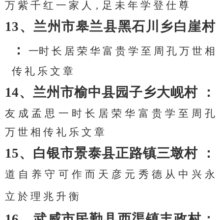
万
紫
千
红
一
家
人，足
未
年
学
登
仕
尊
13、兰州市皋兰县黑石川乡白崖村
：
一时
长
居
荣
华
富
贵
学
至
周
孔
万
世
相
传
礼
乐
文
章
14、兰州市榆中县园子乡大岘村 ：
友
成
孟
思
一
时
长
居
荣
华
富
贵
学
至
周
孔
万
世
相
传
礼
乐
文
章
15、白银市景泰县正路镇三墩村 ：
道
自
养
守
可
作
而
天
彦
元
秀
德
从
中
兴
永
立
於
理
兆
升
衡
16、武威市民勤县西渠镇丰政村：