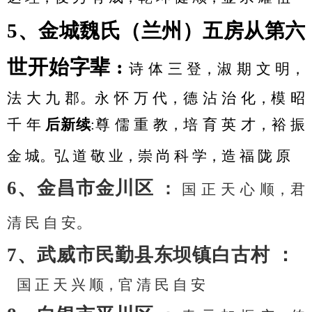
5、金城魏氏（兰州）五房从第六
世开始字辈 :
诗
体
三
登，淑
期
文
明，
法
大
九
郡。永
怀
万
代，德
沾
治
化，模
昭
千
年
后新续
:尊 儒 重 教，培 育 英 才，裕 振
金 城。弘 道 敬 业，崇 尚 科 学，造 福 陇 原
6、金昌市金川区
：
国
正
天
心
顺，君
。
清
民
自
安
7、武威市民勤县东坝镇白古村 ：
国
正
天
兴
顺，官
清
民
自
安