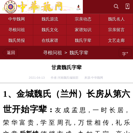
中华魏网
魏氏源流
宗亲动态
魏氏名人
寻根问祖
魏氏文化
家谱知识
宗亲留言
魏氏简报
在线家谱
魏氏字辈
文艺走廊
返回
寻根问祖
>
魏氏字辈
+
字
甘肃魏氏字辈
2021-04-13 作者:河南魏氏编辑部 来源:中华魏网
1、金城魏氏（兰州）长房从第六
世开始字辈 :
友
成
孟
思，一
时
长
居，
荣
华
富
贵，学
至
周
孔，万
世
相
传，礼
乐