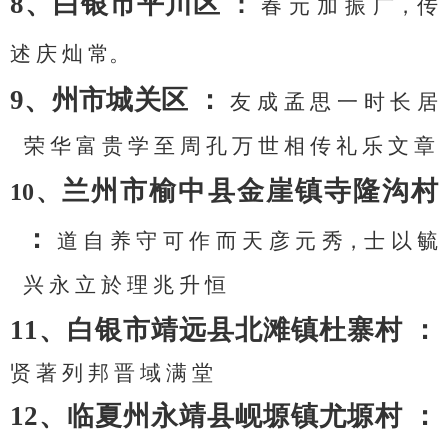
8、白银市平川区
：
春
元
加
振
广，传
述
庆
灿
常。
9、州市城关区 ：
友
成
孟
思
一
时
长
居
荣
华
富
贵
学
至
周
孔
万
世
相
传
礼
乐
文
章
兰州市榆中县金崖镇寺隆沟村
10、
：
道
自
养
守
可
作
而
天
彦
元
秀，士
以
毓
兴
永
立
於
理
兆
升
恒
11、白银市靖远县北滩镇杜寨村 ：
贤
著
列
邦
晋
域
满
堂
12、临夏州永靖县岘塬镇尤塬村 ：