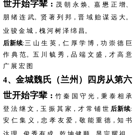
世开始字辈
:
茂
朝
永
焕、嘉
懋
正
增、
朋
绪
连
武。贤
著
列
邦，晋
域
贻
谋
远
大。
业
骏
金
城，槐
河
树
泽
绵
昌。
后新续
:三 山 生 英，仁 厚 学 博，功 崇 德 巨
作 典 范。五 川 毓 秀，品 端 文 盛，才 高 意
广 展 宏 图
金城魏氏（兰州）四房从第六
4、
世开始字辈
:
竹
秦
国
守
光，秉
泰
相
承
登
法
继
文，玉
振
其
家，才
常
铺
世
后新续
:
安 仁 集 义，忠 孝 友 爱，敬 能 重 德，知 书
达 理，俊 秀 有 成，乾 坤 健 顺，显 宗 耀 祖