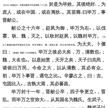
於是为毕姓。其後绝封
，为
【正义】括地志云：毕原在雍州万年县西南二十八里。
②
庶人，或在中国
，或在夷狄
。其苗裔
曰毕万，事
③
④
⑤
晋献公。
献公之十六年，赵夙为御，毕万为右
，以伐
⑥
霍、耿、魏，灭之。以耿封赵夙，以魏封毕万。
【正
为大夫。卜偃
义】魏城在陕州芮城县北五里。郑玄诗谱云：魏，姬姓之国，武王伐纣而封焉。
曰：
毕万之後必大矣，万，满数也
；
【索隐】晋掌卜大夫郭偃也。
⑦
魏，大名也
。以是始赏，天开之矣，天子曰兆民，
⑧
诸侯曰万民。今命之大，以从满数，其必有众。
初，毕万卜事晋，遇屯之比
。辛廖占之，曰：吉。
⑨
屯固比入
，吉孰大焉，其必蕃昌。
⑩
毕万封十一年，晋献公卒，四子争更立
，晋
①
乱。而毕万之世弥大
，从其国名为魏氏。生武子。
②
魏武子以