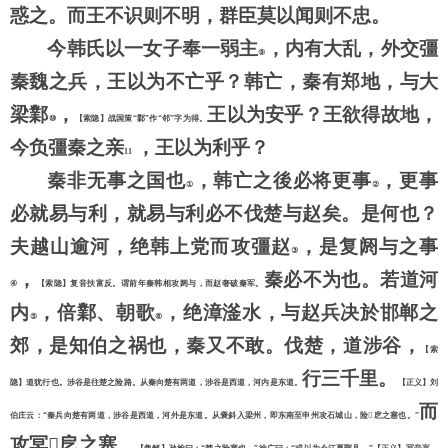
惑之。而王不识则不明，群臣莫以闻则不忠。
今韩氏以一女子奉一弱主
，内有大乱，外交彊
⑨
秦魏之兵，王以为不亡乎？韩亡，秦有郑地，与大
梁鄴
，
王以为安乎？王欲得故地，
⑩
【索隐】战国策
“鄴”作“邻”字为得。
今负彊秦之亲
，王以为利乎？
11
秦非无事之国也
，韩亡之後必将更事
，更事
①
②
必就易与利，就易与利必不伐楚与赵矣。是何也？
夫越山逾河，绝韩上党而攻彊赵
，是复阏与之事
③
，
秦必不为也。若道河
④
【索隐】复音扶富反。谓前年秦韩相攻阏与，而赵奢破秦军。
内
，倍鄴、朝歌
，绝漳滏水，与赵兵决於邯郸之
⑤
⑥
郊，是知伯之祸也，秦又不敢。伐楚，道涉谷，
【索
行三千里。
隐】道犹行也。涉谷是往楚之险路。从秦向楚有两道，涉谷是西道，河内是东道。
【正义】刘
而
伯庄云：
“秦兵向楚有两道，涉谷是西道，河外是东道。从褒斜入梁州，即东南至申州攻石城山，险

戹之塞也。
”
攻冥

戹之塞
，