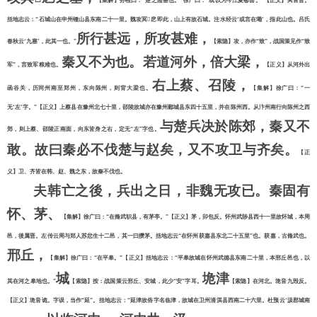
【集解】孙检曰：
“楚之险塞也。”徐广曰：“或以为今江夏鄳县。”【正义】冥音盲。
括地志云：“石城山在申州锺山县东南二十一里。魏攻冥

戹即此，山上有故石城。注水经云
‘或言在墈’，指此山也。吕氏
所行甚远，所攻甚难，
春秋云‘九塞’，
此其一也。
”
【索隐】攻，亦作
“致”，战国策见作“致
秦又不为也。若道河外，倍大梁，
军”，言致军粮难也。
【正义】从河外出
右上蔡、召陵，
函谷关，历同州南至郑州，东向陈州，则背大梁也。
【集解】徐广曰：
“一
无‘左’字。”【正义】上蔡县在豫州北七十里，邵陵故城亦在豫州郾城县东四十五里，并在陈州西。从汴州南行向陈州之西
与楚兵决於陈郊，秦又不
郊，则上蔡、邵陵正南面，向东皆身之右，定无“左”字也。
敢。故曰秦必不伐楚与赵矣，又不攻卫与齐矣。
【正
义】卫、齐皆在韩、赵、魏之东，故秦不伐也。
夫韩亡之後，兵出之日，非魏无攻已。秦固有
怀、茅、
【集解】徐广曰：
“在脩武轵县，有茅亭。”【正义】茅，卯包反。怀州武陟县西十一里故怀城，本周
邑，後属晋。左传云周与郑人苏忿生十二邑，其一曰攒茅。括地志云“在怀州获嘉县东北二十五里”也。获嘉，古脩武也。
邢丘，
【集解】徐广曰：
“在平皋。”【正义】括地志云：“平皋故城在怀州武德县东南二十里，本邢丘邑也，以
城
垝津
其在河之皋地也。”
【索隐】按：战国策云邢丘、安城，此少
“安”字耳。
【索隐】在河北。垝音九毁反。
【正义】垝音诡。字误，当作
“延”。括地志云：“延津故俗字名临津，故城在卫州清淇县西南二十六里。杜预云‘汲郡城南