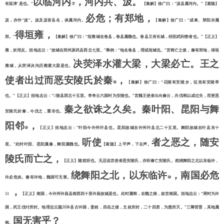
以临河内
，河内共、汲。
有延津’是也。”
⑦
【集解】徐广曰：
“汲县属河内。”【索隐】
必危；有郑地，
汲，亦作“波”。波及汲皆县名，俱属河内。
【集解】徐广曰：
“成皋、荥阳亦属
得垣雍，
郑。”
【集解】徐广曰：
“垣雍城在卷县，卷县属魏也。卷县又有长城，经阳武到密者也。”【正义】
雍，於用反。括地志云：“故城在郑州原武县西北七里。”释例：“地名卷县，理或垣城也。”言韩亡之後，秦有郑地，得垣
决荧泽水灌大梁，大梁必亡。王之
雍城，从荧泽决沟历雍灌大梁是也。
使者出过而恶安陵氏於秦
，
⑧
【集解】徐广曰：
“召陵有安陵乡，征羌有安陵亭
也。”【正义】括地志云：“

陵县西北十五里。李奇云六国时为安陵也。
”言魏王使者出向秦云，共伐韩以成过失，而更恶
秦之欲诛之久矣。秦叶阳、昆阳与舞
安陵氏於秦，今伐之，重非也
。
阳邻
，
⑨
【正义】括地志云：
“叶阳今许州叶县也。昆阳故城在许州叶县北二十五里。舞阳故城在叶县东十
听使
者之恶之，随安
里。”此时叶阳、昆阳属秦，舞阳属魏也。
【索隐】上平声，下去声。
陵氏而亡之，
【正义】随犹听也。无忌说言使者恶安陵氏，亦听秦亡安陵氏。然绕舞阳之北以东临许，
绕舞阳之北，以东临许
，南国必危
许必危矣。秦有许地，魏国可无害。
⑩
，
11
【正义】南国，今许州许昌县南西四十里许昌故城是也。此时属韩，在魏之南，故言南国。括地志云：
“周时为许
国，武王伐纣所封。地理志云颍川许县古许国，姜姓，四岳之後，文叔所封，二十四君，为楚所灭。”三卿背晋，其地属
国无害乎？
韩。