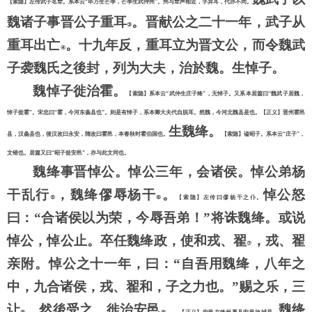
【索隐】左传武子名犨。系本云
“毕万生芒季，芒季生武仲州”。州与犨声相近，字异耳，代亦不同。
魏诸子事晋公子重耳
。晋献公之二十一年，武子从
③
重耳出亡
。十九年反，重耳立为晋文公，而令魏武
④
子袭魏氏之後封，列为大夫，治於魏。生悼子。
魏悼子徙治霍。
【索隐】系本云
“武仲生庄子绛”，无悼子。又系本居篇曰“魏武子居魏，
悼子徙霍”。宋忠曰“霍，今河东彘县也”。则是有悼子，系本卿大夫代自脱耳。然魏，今河北魏县是也。【正义】晋州霍邑
生魏绛。
县，汉彘县也，後汉改曰永安，隋改曰霍邑，本春秋时霍伯国也。
【索隐】谥昭子。系本云
“庄子”，
文错也。居篇又曰“昭子徙安邑”，亦与此文同也。
魏绛事晋悼公。悼公三年，会诸侯。悼公弟杨
干乱行
，魏绛僇辱杨干
。
悼公怒
⑤
⑥
【索隐】左传曰僇杨干之仆。
曰：
“合诸侯以为荣，今辱吾弟！”将诛魏绛。或说
悼公，悼公止。卒任魏绛政，使和戎、翟
，戎、翟
⑦
亲附。悼公之十一年，曰：
“自吾用魏绛，八年之
中，九合诸侯，戎、翟和，子之力也。”赐之乐，三
让
，然後受之。徙治安邑
。
魏绛