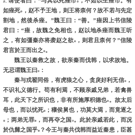
谓使者曰：
“与其以死痤市
，不如以生痤市。有
兵。
②
如痤死
，赵不予王地，则王将柰何？故不若与先定
③
割地，然後杀痤。
”魏王曰：“善。”痤因上书信陵
君曰：“痤，故魏之免相也，赵以地杀痤而魏王听
之，有如彊秦亦将袭赵之欲
，则君且柰何？
”信陵
④
君言於王而出之
。
⑤
魏王以秦救之故，欲亲秦而伐韩，以求故地。
无忌谓魏王曰
：
①
秦与戎翟同俗，有虎狼之心，贪戾好利无信
，
②
不识礼义德行。苟有利焉，不顾亲戚兄弟，若禽兽
耳，此天下之所识也，非有所施厚积德也
。故太后
③
母也，而以忧死
；穰侯舅也，功莫大焉，而竟逐之
④
；两弟无罪
，而再夺之国
。此於亲戚若此，而况
⑤
⑥
⑦
於仇雠之国乎
？今王与秦共伐韩而益近秦患，臣甚
⑧