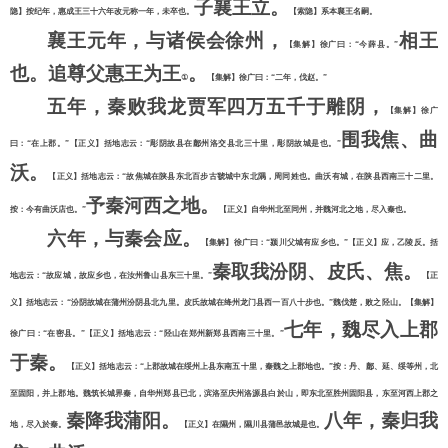
子襄王立。
隐】按纪年，惠成王三十六年改元称一年，未卒也。
【索隐】系本襄王名嗣。
襄王元年，与诸侯会徐州，
相王
【集解】徐广曰：
“今薛县。”
也。追尊父惠王为王
。
①
【集解】徐广曰：
“二年，伐赵。”
五年，秦败我龙贾军四万五千于雕阴，
【集解】徐广
围我焦、曲
曰：
“在上郡。”【正义】括地志云：“彫阴故县在鄜州洛交县北三十里，彫阴故城是也。”
沃。
【正义】括地志云：
“故焦城在陕县东北百步古虢城中东北隅，周同姓也。曲沃有城，在陕县西南三十二里。
予秦河西之地。
按：今有曲沃店也。”
【正义】自华州北至同州，并魏河北之地，尽入秦也。
六年，与秦会应。
【集解】徐广曰：
“颍川父城有应乡也。”【正义】应，乙陵反。括
秦取我汾阴、皮氏、焦。
地志云：“故应城，故应乡也，在汝州鲁山县东三十里。”
【正
义】括地志云：
“汾阴故城在蒲州汾阴县北九里。皮氏故城在绛州龙门县西一百八十步也。”魏伐楚，败之陉山。【集解】
七年，魏尽入上郡
徐广曰：“在密县。”【正义】括地志云：“陉山在郑州新郑县西南三十里。”
于秦。
【正义】括地志云：
“上郡故城在绥州上县东南五十里，秦魏之上郡地也。”按：丹、鄜、延、绥等州，北
至固阳，并上郡地。魏筑长城界秦，自华州郑县已北，滨洛至庆州洛源县白於山，即东北至胜州固阳县，东至河西上郡之
秦降我蒲阳。
八年，秦归我
地，尽入於秦。
【正义】在隰州，隰川县蒲邑故城是也。