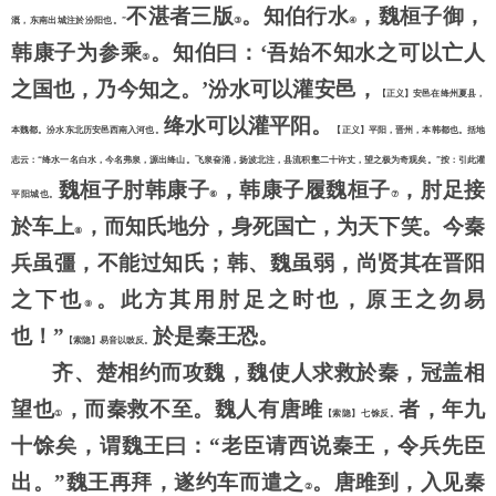
不湛者三版
。知伯行水
，魏桓子御，
溉，东南出城注於汾阳也。”
③
④
韩康子为参乘
。知伯曰：
‘吾始不知水之可以亡人
⑤
之国也，乃今知之。’汾水可以灌安邑，
【正义】安邑在绛州夏县，
绛水可以灌平阳。
本魏都。汾水东北历安邑西南入河也。
【正义】平阳，晋州，本韩都也。括地
志云：
“绛水一名白水，今名弗泉，源出绛山。飞泉奋涌，扬波北注，县流积壑二十许丈，望之极为奇观矣。”按：引此灌
魏桓子肘韩康子
，韩康子履魏桓子
，肘足接
平阳城也。
⑥
⑦
於车上
，而知氏地分，身死国亡，为天下笑。今秦
⑧
兵虽彊，不能过知氏；韩、魏虽弱，尚贤其在晋阳
之下也
。此方其用肘足之时也，原王之勿易
⑨
也！
”
於是秦王恐。
【索隐】易音以豉反。
齐、楚相约而攻魏，魏使人求救於秦，冠盖相
望也
，而秦救不至。魏人有唐雎
者，年九
①
【索隐】七馀反。
十馀矣，谓魏王曰：
“老臣请西说秦王，令兵先臣
出。”魏王再拜，遂约车而遣之
。唐雎到，入见秦
②