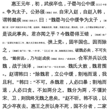
惠王元年，初，武侯卒也，子罃与公中缓
【正义】中音
争为太子。公孙颀
自宋入赵，自赵入韩，
仲。
【索隐】音祈。
谓韩懿侯
曰：
“魏罃与公中缓争为太子，
【索隐】哀侯之子。
【索
隐】按：纪年
“武侯元年封公子缓。赵侯种、韩懿侯伐我，取蔡，而惠王伐赵，围浊阳。七年，公子缓如邯郸以作难”，
是说此事矣。君亦闻之乎？今魏罃得王错，
【集解】徐广
挟上党
，固半国也。因而除
曰：
“汲冢纪年惠王二年，魏大夫王错出奔韩也。”
①
之，
破魏必矣，不可失
【集解】徐广曰：
“除，一作‘倍’。”【正义】按：除，除魏罃及王错也。
合军并兵以伐
也。
”懿侯说
，乃与赵成侯
②
【索隐】系本云：
“成侯名种。”
魏，战于浊泽，
魏氏大败，魏君围
【集解】徐广曰：
“长社有浊泽。”
。赵谓韩曰：
“除魏君，立公中缓，割地而退，我
③
且利。”韩曰：“不可。杀魏君，人必曰暴；割地而
退，人必曰贪。不如两分之。魏分为两，不彊於
宋、卫，则我终无魏之患矣。”赵不听。韩不说，以
其少卒夜去。惠王之所以身不死，国不分者，二家