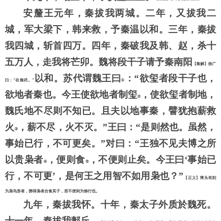
安釐王元年，秦拔我两城。二年，又拔我二
城，军大梁下，韩来救，予秦温以和。三年，秦拔
我四城，斩首四万。四年，秦破我及韩、赵，杀十
五万人，走我将芒卯。魏将段干子请予秦南阳
【集解】徐广
以和。苏代谓魏王曰
：
“欲玺者段干子也，
曰：
“在脩武。”
①
欲地者秦也。今王使欲地者制玺
，使欲玺者制地，
②
魏氏地不尽则不知已。且夫以地事秦，譬犹抱薪救
火
，薪不尽，火不灭。
”王曰：“是则然也。虽然，
③
事始已行，不可更矣。”对曰：“王独不见夫博之所
以贵枭者
，便则食
，不便则止矣。今王曰
‘事始已
④
⑤
行，不可更’，是何王之用智不如用枭也？”
【正义】博头有刻
为枭鸟形者，掷得枭者合食其子，若不便则为馀行也。
九年，秦拔我怀。十年，秦太子外质於魏死。
十一年，秦拔我郪丘。