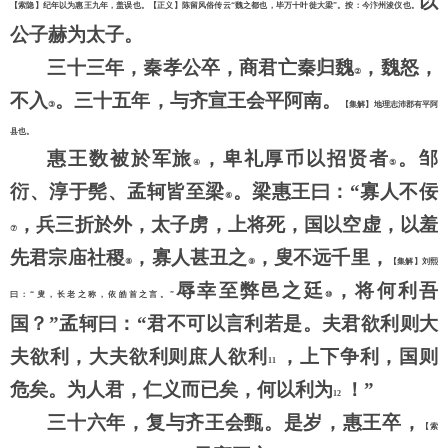
以
【索隐】纪年以为惠王九年，盖误也。【正义】陈留风俗传云“魏之都也，毕万十叶徙大梁”。按：今汴州浚仪也。
公子赫为太子。
三十三年，秦孝公卒，商君亡秦归魏
，魏怒，
②
不入
。三十五年，与齐宣王会平阿南。
③
【集解】地理志沛郡有平阿
县也。
惠王数被於军旅
，卑礼厚币以招贤者
。邹
④
⑤
衍、淳于髡、孟轲皆至梁
。梁惠王曰：
“寡人不佞
⑥
，兵三折於外，太子虏，上将死，国以空虚，以羞
⑦
先君宗庙社稷
，寡人甚丑之
，叟不远千里，
⑧
⑨
【集解】刘熙
辱幸至弊邑之廷
，将何利吾
曰：
“叟，长老之称，依皓首之言。”
⑩
国？
”孟轲曰：“君不可以言利若是。夫君欲利则大
夫欲利，大夫欲利则庶人欲利
，上下争利，国则
11
危矣。为人君，仁义而已矣，何以利为
！
”
12
三十六年，复与齐王会甄。是岁，惠王卒，
【索