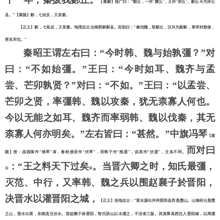
【集解】徐广曰：
“郪丘，一作‘廪丘’，又作‘邢丘’。郪丘今为宋公
县。”【索隐】郪，七丝反，又音妻。
【正义】郪，七私反，又音妻。地理志云汝南郡新郪县。应劭曰：
“秦伐魏，取郪丘，汉兴为新郪，章帝封殷後，
更名宋也。”
秦昭王谓左右曰：
“今时韩、魏与始孰彊？”对
曰：“不如始彊。”王曰：“今时如耳、魏齐与孟
尝、芒卯孰贤？”对曰：“不如。”王曰：“以孟尝、
芒卯之贤，率彊韩、魏以攻秦，犹无柰寡人何也。
今以无能之如耳、魏齐而率弱韩、魏以伐秦，其无
柰寡人何亦明矣。”左右皆曰：“甚然。”中旗冯琴
【索
而对曰
隐】按：战国策作
“推琴”者，春秋後语作“伏琴”，而韩子作“推瑟”，说苑作“伏瑟”，文各不同。
：
“王之料天下过矣
。当晋六卿之时，知氏最彊，
①
②
灭范、中行，又率韩、魏之兵以围赵襄子於晋阳，
决晋水以灌晋阳之城，
【正义】括地志云：
“晋水源出并州晋阳县西悬壅山。山海经云悬壅
之山，晋水出焉，东南流注汾水。昔赵襄子保晋阳，智氏防山以水灌之，不没者三版。其渎乘高西注入晋阳城，以周灌