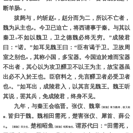
断羊肠
，
④
拔阏与，约斩赵
，赵分而为二，所以不亡者，
⑤
魏为从主也
。今卫已迫亡，将西请事于秦。与其以
⑥
秦卫
不如以魏卫，卫之德魏必终无穷。
”成陵君
⑦
曰：“诺。”如耳见魏王曰：“臣有谒于卫。卫故周
室之别也
，其称小国，多宝器。今国迫於难而宝器
⑧
不出者，其心以为攻卫醳卫不以王为主，故宝器虽
出必不入於王也。臣窃料之，先言醳卫者必受卫者
也
。
”如耳出，成陵君入，以其言见魏王。魏王听
⑨
其说，罢其兵，免成陵君，终身不见。
九年，与秦王会临晋。张仪、魏章
【索隐】章为魏将，後又相
皆归于魏。魏相田需死，楚害张仪、犀首、薛公
秦。
。
楚相昭鱼
谓苏代曰：
“田需死，
①
【索隐】田文也。
【索隐】昭奚恤也。