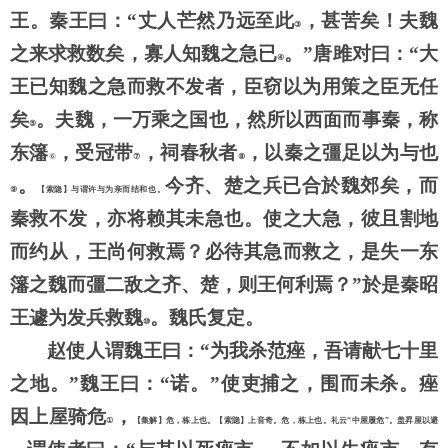
王。秦王曰：
“丈人芒然乃远至此
，甚苦矣！夫魏
③
之来求救数矣，寡人知魏之急已
。
”唐雎对曰：“大
④
王已知魏之急而救不发者，臣窃以为用策之臣无任
矣
。夫魏，一万乘之国也，然所以西面而事秦，称
⑤
东籓
，受冠带
，祠春秋者
，以秦之彊足以为与也
⑥
⑦
⑧
。
今齐、楚之兵已合於魏郊矣，而
⑨
【索隐】与谓许与为亲而结和也。
秦救不发，亦将赖其未急也。使之大急，彼且割地
而约从，王尚何救焉？必待其急而救之，是失一东
籓之魏而彊二敌之齐、楚，则王何利焉？
”於是秦昭
王遽为发兵救魏
。魏氏复定。
⑩
赵使人谓魏王曰：
“为我杀范痤，吾请献七十里
之地。”魏王曰：“诺。”使吏捕之，围而未杀。痤
因上屋骑危
，
①
【集解】危，栋上也。【索隐】上音奇。危，栋上也。礼云
“中屋履危”。盖昇屋以避