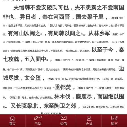
夫憎韩不爱安陵氏可也，夫不患秦之不爱南国
非也。异日者，秦在河西晋，国去梁千里，
【集解】徐广
曰：
“魏国之界千里。又云河南梁县有注城。”【正义】河西，同州也。晋国都绛州，魏都安邑，皆在河东，去大梁有千里
有河山以阑之
，有周韩以间之
。从林乡军
也。
①
②
【集解】徐广
曰：
“林乡在宛县。”【索隐】刘氏云“林，地名，盖春秋时郑地之棐林，在大梁之西北”。徐广云在宛陵也。【正义】括地
以至于今，秦
志云：“宛陵故城在郑州新郑县东北三十八里，本郑旧县也。”按刘徐二说，是其地也。
七攻魏，五入囿中
，
③
【集解】徐广曰：
“一作‘城’也。”【索隐】囿即圃田。圃田，郑薮，属
边
魏。徐广云一作“城”。而战国策作“国中”。正义括地志云：“圃田泽在郑州管城县东三里。周礼云豫州薮曰圃田也。”
城尽拔，文台堕，
【索隐】文台，台名。列士传曰
“隐陵君施酒文台”也。【正义】堕，许规反。
垂都焚，
括地志云：“文台在曹州冤句县西北六十五里也。”
【集解】徐广曰：
“一云‘魏山都焚’。句阳有垂
林木伐，麋鹿尽，而国继以围
亭。”【索隐】垂，地名。有庙曰都。并古魏国名。
。又长驱梁北，东至陶卫之郊，
⑤
【正义】陶，曹州定陶也。卫即宋州楚丘
北至平监
。
县，卫文公都之，秦兵历取其郊也。
⑥
【集解】徐广曰：
“平县属河南。平，或作‘乎’字。史记
首页
电话
所亡於秦者，山南山北，
短信
会员
留言
齐阚止作‘监’字。阚在东平须昌县。”
【正义】山，华山也。华