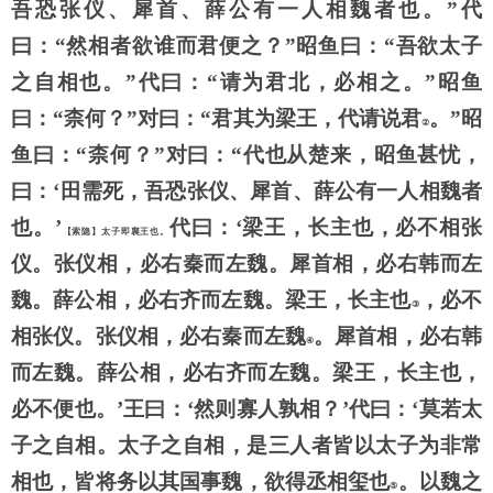
吾恐张仪、犀首、薛公有一人相魏者也。”代
曰：“然相者欲谁而君便之？”昭鱼曰：“吾欲太子
之自相也。”代曰：“请为君北，必相之。”昭鱼
曰：“柰何？”对曰：“君其为梁王，代请说君
。
”昭
②
鱼曰：“柰何？”对曰：“代也从楚来，昭鱼甚忧，
曰：‘田需死，吾恐张仪、犀首、薛公有一人相魏者
也。’
代曰：
‘梁王，长主也，必不相张
【索隐】太子即襄王也。
仪。张仪相，必右秦而左魏。犀首相，必右韩而左
魏。薛公相，必右齐而左魏。梁王，长主也
，必不
③
相张仪。张仪相，必右秦而左魏
。犀首相，必右韩
④
而左魏。薛公相，必右齐而左魏。梁王，长主也，
必不便也。
’王曰：‘然则寡人孰相？’代曰：‘莫若太
子之自相。太子之自相，是三人者皆以太子为非常
相也，皆将务以其国事魏，欲得丞相玺也
。以魏之
⑤