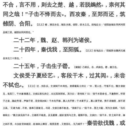
不合，言不用，则去之楚、越，若脱鵕然
，柰何其
⑤
同之哉！
”子击不怿而去
。西攻秦，至郑而还，筑
⑥
雒阴、合阳。
【正义】雒，漆沮水也，城在水南。郃阳，郃水之北。括地志云：
“郃阳故城在同州河西
县南三里。雒阴在同州西也。”
二十二年，魏、赵、韩列为诸侯。
二十四年，秦伐我，至阳狐。
【正义】括地志云：
“阳狐郭在魏州元城
县东北三十里也。”
二十五年，子击生子罃。
【索隐】乙耕反。击，武侯也。罃，惠王也。
文侯受子夏经艺
，客段干木，过其闾
，未尝
①
②
不轼也
。
③
【正义】过，光卧反。文侯轼干木闾也。皇甫谧高士传云：
“木，晋人也，守道不仕。魏文侯欲
见，造其门，干木逾墙避之。文侯以客礼待之，出过其闾而轼。其仆曰：‘君何轼？’曰：‘段干木贤者也，不趣势利，怀君
子之道，隐处穷巷，声驰千里，吾安得勿轼！干木先乎德，寡人先乎势；干木富乎义，寡人富乎财。势不若德贵，财不若
义高。’又请为相，不肯。後卑己固请见，与语，文侯立倦不敢息。”淮南子云：“段干木，晋之大駔，而为文侯师。”吕氏
春秋云：“魏文侯见段干木，立倦而不敢息。及见翟璜，踞於堂而与之言。翟璜不悦。文侯曰：‘段干木，官之则不肯，禄
秦尝欲伐魏，或
之则不受。今汝欲官则相至，欲禄则上卿至，既受吾赏，又责吾礼，无乃难乎？’”