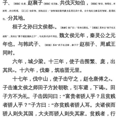
子、
赵襄子
共伐灭知伯，
【索隐】名虔。
【索隐】名无恤。
【索隐】智伯，智瑶也，本
姓荀，亦曰荀瑶。【正义】知音智。括地志云：
“故智城在蒲州虞乡县西北四十里。古今地名云解县有智城，盖谓此
分其地。
也。”
桓子之孙曰文侯都
。
①
【集解】徐广曰：
“世本曰斯也。”【索隐】系本云“桓子生文
魏文侯元年，秦灵公之元
侯斯”，其传云“孺子爟是魏驹之子”，与此系代亦不同也。
年也。与韩武子、
赵桓子、周威王
【索隐】系本
“武子名启章，康子子”
同时。
六年，城少梁。十三年，使子击围繁、庞，出
其民
。十六年，伐秦，筑临晋元里。
②
十七年，伐中山，使子击守之，赵仓唐傅之
。
③
子击逢文侯之师田子方於朝歌，引车避，下谒
。田
④
子方不为礼。子击因问曰：
“富贵者骄人乎？且贫贱
者骄人乎？”子方曰：“亦贫贱者骄人耳。夫诸侯而
骄人则失其国，大夫而骄人则失其家。贫贱者，行