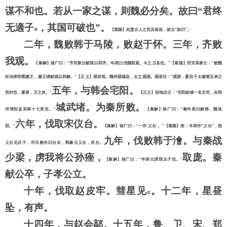
谋不和也。若从一家之谋，则魏必分矣。故曰“君终
无適子
，其国可破也
”。
④
【索隐】此盖古人之言及俗说，故云
“故曰”。
二年，魏败韩于马陵，败赵于怀。三年，齐败
我观。
【集解】徐广曰：
“齐世家云献观以和齐。年表曰伐魏取观。今之卫县也。”【索隐】田完系家云：“败魏
於浊津而围惠王，惠王请献观以和解。”【正义】观音馆。魏州观城县，古之观国。国语注：“观国，夏启子太康第五弟之
五年，与韩会宅阳。
所封也，夏衰，灭之矣。”
【正义】括地志云：
“宅阳故城一名北宅，在郑
城武堵。为秦所败。
州荥阳县东南十七里也。”
【集解】徐广曰：
“秦年表曰败韩、魏洛
六年，伐取宋仪台。
阴。”
【集解】徐广曰：
“一作‘义台’。”【索隐】按：年表作“义台”，然
九年，伐败韩于澮。与秦战
义台见庄子，司马彪亦曰台名，郭象云义台，灵台。
少梁，虏我将公孙痤，
取庞。秦
【集解】徐广曰：
“年表云虏我太子也。”
献公卒，子孝公立。
十年，伐取赵皮牢。彗星见
。十二年，星昼
①
坠，有声。
十四年，与赵会鄗。十五年，鲁、卫、宋、郑