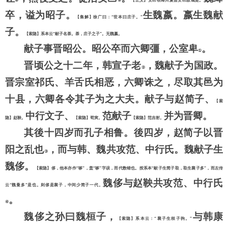
⑧
⑨
【正义】安邑在绛州夏县安邑故城是。
卒，谥为昭子。
生魏嬴。嬴生魏献
【集解】徐广曰：
“世本曰庄子。”
子。
【索隐】系本云
“献子名荼。荼，庄子之子”。无魏嬴。
献子事晋昭公。昭公卒而六卿彊，公室卑
。
①
晋顷公之十二年，韩宣子老
，魏献子为国政。
②
晋宗室祁氏、羊舌氏相恶，六卿诛之，尽取其邑为
十县，六卿各令其子为之大夫。献子与赵简子、
【索
中行文子、
范献子
并为晋卿。
隐】赵鞅。
【索隐】荀寅。
【索隐】范吉射。
其後十四岁而孔子相鲁。後四岁，赵简子以晋
阳之乱也
，而与韩、魏共攻范、中行氏。魏献子生
③
魏侈。
【索隐】侈，他本亦作
“哆”，盖“哆”字误，而代数错也。按系本“献子生简子取，取生襄子多”，而左传
魏侈与赵鞅共攻范、中行氏
云“魏曼多”是也。则侈是襄子，中间少简子一代。
。
④
魏侈之孙曰魏桓子，
与韩康
【索隐】系本云：
“襄子生桓子驹。”