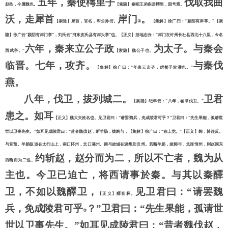
五年，秦使樗里子
伐取我曲
赵邑，今属魏也。
【索隐】秦昭王弟疾居樗里，因号焉。
沃，走犀首
岸门
。
【索隐】犀首，官名，即公孙衍。
②
【集解】徐广曰：
“颍阴有岸亭。”【索
隐】徐广云“颍阴有岸门亭”，刘氏云“河东皮氏县有岸头亭”也。【正义】括地志云：“岸门在许州长社县西北十八里，今名
六年，秦来立公子政
为太子。与秦会
西武亭。”
【索隐】魏公子也。
临晋。七年，攻齐。
与秦伐
【集解】徐广曰：
“年表云击齐，虏赘子於濮也。”
燕。
八年，伐卫，拔列城二。
卫君
【索隐】纪年云：
“八年，翟章伐卫。”
患之。如耳
【正义】魏大夫姓名也。见卫君曰：
“请罢魏兵，免成陵君可乎？”卫君曰：“先生果能，孤请世
世以卫事先生。”如耳见成陵君曰：“昔者魏伐赵，断羊肠，拔阏与，【集解】徐广曰：“在上党。”【正义】阏，於连反。
与音预。羊肠阪道在太行山上，南口怀州，北口潞州。阏与故城在潞州及仪州。若断羊肠，拔阏与，北连恆州，则赵国东
约斩赵，赵分而为二，所以不亡者，魏为从
西断而为二也。
主也。今卫已迫亡，将西请事於秦。与其以秦醳
卫，不如以魏醳卫，
见卫君曰：
“请罢魏
【正义】醳音释。
兵，免成陵君可乎
？
”卫君曰：“先生果能，孤请世
③
世以卫事先生。”如耳见成陵君曰：“昔者魏伐赵，