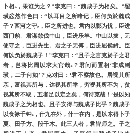
卜相
，果谁为之？
”李克曰：“魏成子为相矣。”翟
⑥
璜忿然作色曰：“以耳目之所睹记，臣何负於魏成
子？西河之守
，臣之所进也。君内以鄴为忧，臣进
⑦
西门豹。君谋欲伐中山，臣进乐羊。中山以拔，无
使守之，臣进先生。君之子无傅，臣进屈侯鲋。臣
何以负於魏成子！
”李克曰：“且子之言克於子之君
者，岂将比周以求大官哉
？君问而置相
‘非成则
⑧
璜，二子何如’？克对曰：‘君不察故也。居视其所
亲，富视其所与，达视其所举，穷视其所不为，贫
视其所不取，五者足以定之矣，何待克哉！’是以知
魏成子之为相也。且子安得与魏成子比乎？魏成子
以食禄千钟
，什九在外，什一在内，是以东得卜子
⑨
夏、田子方、段干木。此三人者，君皆师之。子之