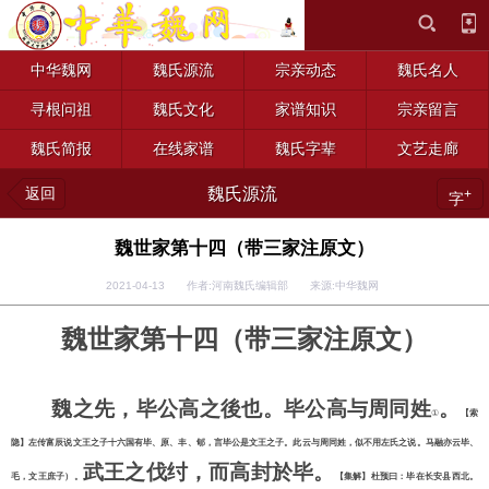
中华魏网
魏氏源流
宗亲动态
魏氏名人
寻根问祖
魏氏文化
家谱知识
宗亲留言
魏氏简报
在线家谱
魏氏字辈
文艺走廊
返回
魏氏源流
+
字
魏世家第十四（带三家注原文）
2021-04-13 作者:河南魏氏编辑部 来源:中华魏网
魏世家第十四（带三家注原文）
魏之先，毕公高之後也。毕公高与周同姓
。
①
【索
隐】左传富辰说文王之子十六国有毕、原、丰、郇，言毕公是文王之子。此云与周同姓，似不用左氏之说。马融亦云毕、
武王之伐纣，而高封於毕。
毛，文王庶子）。
【集解】杜预曰：毕在长安县西北。