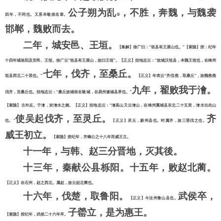
公子朔为乱
，不胜，奔魏，与魏袭
四年，不同也。又系本敬侯名章。
②
邯郸，魏败而去。
二年，城安邑、王垣。
【集解】徐广曰：
“垣县有王屋山也。”【索隐】按：纪年
十四年城洛阳及安邑、王垣。徐广云“垣县有王屋山，故曰王垣”。【正义】括地志云：“故城汉垣县，本魏王垣也，在绛州
七年，伐齐，至桑丘。
垣县西北二十里也。”
【正义】年表云
“齐伐燕，取桑丘”，故魏救燕
九年，翟败我于澮。
伐齐，至桑丘也。括地志云：“桑丘故城俗名敬城，在易州遂城县界也。”
【索隐】古外反。于澮，於澮水之侧。【正义】括地志云：
“澮高山又云澮山，在绛州翼城县东北二十五里，澮水出此山
使吴起伐齐，至灵丘。
齐
也。”
【正义】灵丘，蔚州县也。时属齐，故三晋伐之也。
威王初立。
【索隐】按纪年，齐幽公之十八年而威王立。
十一年，与韩、赵三分晋地，灭其後。
十三年，秦献公县栎阳。十五年，败赵北蔺。
【正义】在石州，赵之西北。属赵，故云赵北蔺也。
十六年，伐楚，取鲁阳。
武侯卒，
【正义】今汝州鲁山县也。
子罃立，是为惠王。
【索隐】按纪年，武侯二十六年卒。