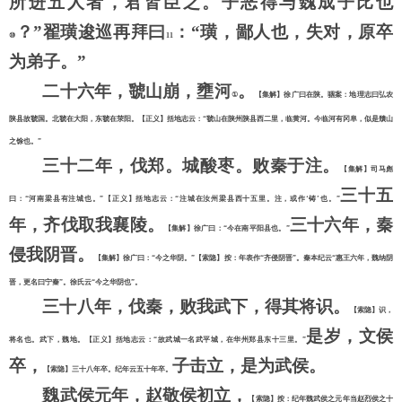
所进五人者，君皆臣之。子恶得与魏成子比也
？
”翟璜逡巡再拜曰
：
“璜，鄙人也，失对，原卒
⑩
11
为弟子。”
二十六年，虢山崩，壅河
。
①
【集解】徐广曰在陕。骃案：地理志曰弘农
陕县故虢国。北虢在大阳，东虢在荥阳。【正义】括地志云：
“虢山在陕州陕县西二里，临黄河。今临河有冈阜，似是穨山
之馀也。”
三十二年，伐郑。城酸枣。败秦于注。
【集解】司马彪
三十五
曰：
“河南梁县有注城也。”【正义】括地志云：“注城在汝州梁县西十五里。注，或作‘铸’也。”
年，齐伐取我襄陵。
三十六年，秦
【集解】徐广曰：
“今在南平阳县也。”
侵我阴晋。
【集解】徐广曰：
“今之华阴。”【索隐】按：年表作“齐侵阴晋”。秦本纪云“惠王六年，魏纳阴
晋，更名曰宁秦”。徐氏云“今之华阴也”。
三十八年，伐秦，败我武下，得其将识。
【索隐】识，
是岁，文侯
将名也。武下，魏地。【正义】括地志云：
“故武城一名武平城，在华州郑县东十三里。”
卒，
子击立，是为武侯。
【索隐】三十八年卒。纪年云五十年卒。
魏武侯元年，赵敬侯初立，
【索隐】按：纪年魏武侯之元年当赵烈侯之十