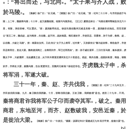
：
“将出而还，与北同
。
”太子果与齐人战，败
⑤
⑥
於马陵
。
⑦
【集解】徐广曰：
“在元城。”【索隐】徐广曰：“在元城。”按：纪年二十八年，与齐田朌战于马
陵；上二年，魏败韩马陵；十八年，赵又败魏桂陵。桂陵与马陵异处。【正义】虞喜志林云：“马陵在濮州鄄城县东北六十
里，有陵，涧谷深峻，可以置伏。”按：庞涓败即此也。徐说马陵在魏州元城县东南一里，庞涓败非此地也。田完世家
云“宣王二年，魏伐赵，赵与韩亲，共击魏，赵不利，战於南梁。韩氏请於齐，齐使田忌、田婴将，孙子为师，救韩、赵，
以击魏，大破之马陵”。按：南梁在汝州。又此传云“太子为上将军，过外黄”。又孙膑传云“魏与赵攻韩，韩告急齐，齐使
田忌将而往，直走大梁。魏将庞涓闻之，去韩而归齐，军已过而西矣”。按：孙子减灶退军，三日行至马陵，遂杀庞涓，虏
魏太子申，大破魏军，当如虞喜之说，从汴州外黄退至濮州东北六十里是也。然赵、韩共击魏，战困於南梁，韩急，请救
齐虏魏太子申，杀
於齐，齐师走大梁，败魏马陵，岂合更渡河北，至魏州元城哉？徐说定非也。
将军涓，军遂大破。
三十一年，秦、赵、齐共伐我，
【索隐】按：纪年
“二十九年五月，
齐田朌伐我东鄙。九月，秦卫鞅伐我西鄙。十月，邯郸伐我北鄙。王攻卫鞅，我师败绩”是也。然言二十九年，不同。
秦将商君诈我将军公子卬而袭夺其军
，破之。秦用
①
商君，东地至河，而齐、赵数破我，安邑近秦，於
是徙治大梁。
【集解】徐广曰：
“今浚仪。”骃案：汲冢纪年曰“梁惠成王九年四月甲寅，徙都大梁”也。