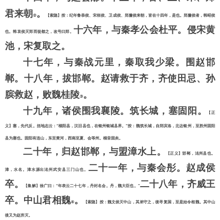
君来朝
。
②
【索隐】按：纪年鲁恭侯、宋桓侯、卫成侯、郑釐侯来朝，皆在十四年，是也。郑釐侯者，韩昭侯
十六年，与秦孝公会杜平。侵宋黄
也。韩哀侯灭郑而徙都之，改号曰郑。
池，宋复取之。
十七年，与秦战元里，秦取我少梁。围赵邯
郸。十八年，拔邯郸。赵请救于齐，齐使田忌、孙
膑救赵，败魏桂陵
。
③
十九年，诸侯围我襄陵。筑长城，塞固阳。
【正
义】塞，先代反。括地志云：
“棝阳县，汉旧县也，在银州银城县界。”按：魏筑长城，自郑滨洛，北达银州，至胜州固阳
县为塞也。固阳有连山，东至黄河，西南至夏、会等州。棝音固矣。
二十年，归赵邯郸，与盟漳水上。
【正义】邯郸，洺州县也。
二十一年，与秦会彤。赵成侯
漳，水名。漳水源出洺州武安县三门山也。
卒。
二十八年，齐威王
【集解】徐广曰：
“年表云二十七年，丹封名会。丹，魏大臣也。”
卒。中山君相魏
。
④
【索隐】按：魏文侯灭中山，其弟守之，後寻复国，至是始令相魏。其中山
後又为赵所灭。