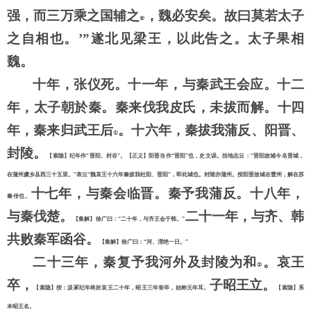
强，而三万乘之国辅之
，魏必安矣。故曰莫若太子
⑥
之自相也。
’”遂北见梁王，以此告之。太子果相
魏。
十年，张仪死。十一年，与秦武王会应。十二
年，太子朝於秦。秦来伐我皮氏，未拔而解。十四
年，秦来归武王后
。十六年，秦拔我蒲反、阳晋、
①
封陵。
【索隐】纪年作
“晋阳、封谷”。【正义】阳晋当作“晋阳”也，史文误。括地志云：“晋阳故城今名晋城，
在蒲州虞乡县西三十五里。”表云“魏哀王十六年秦拔我杜阳、晋阳”，即此城也。封陵亦蒲州。按阳晋故城在曹州，解在苏
十七年，与秦会临晋。秦予我蒲反。十八年，
秦传也。
与秦伐楚。
二十一年，与齐、韩
【集解】徐广曰：
“二十年，与齐王会于韩。”
共败秦军函谷。
【集解】徐广曰：
“河、渭绝一日。”
二十三年，秦复予我河外及封陵为和
。哀王
②
卒，
子昭王立。
【索隐】按：汲冢纪年终於哀王二十年，昭王三年丧毕，始称元年耳。
【索隐】系
本昭王名。