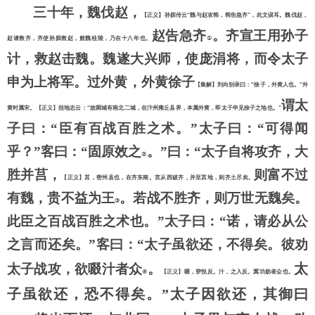
三十年，魏伐赵，
【正义】孙膑传云
“魏与赵攻韩，韩告急齐”，此文误耳。魏伐赵，
赵告急齐
。齐宣王用孙子
赵请救齐，齐使孙膑救赵，败魏桂陵，乃在十八年也。
①
计，救赵击魏。魏遂大兴师，使庞涓将，而令太子
申为上将军。过外黄，外黄徐子
【集解】刘向别录曰：
“徐子，外黄人也。”外
谓太
黄时属宋。【正义】括地志云：“故圉城有南北二城，在汴州雍丘县界，本属外黄，即太子申见徐子之地也。”
子曰：
“臣有百战百胜之术。”太子曰：“可得闻
乎？”客曰：“固原效之
。
”曰：“太子自将攻齐，大
②
胜并莒，
则富不过
【正义】莒，密州县也，在齐东南。言从西破齐，并至莒地，则齐土尽矣。
有魏，贵不益为王
。若战不胜齐，则万世无魏矣。
③
此臣之百战百胜之术也。
”太子曰：“诺，请必从公
之言而还矣。”客曰：“太子虽欲还，不得矣。彼劝
太
太子战攻，欲啜汁者众
。
④
【正义】啜，穿悦反。汁，之入反。冀功勋者众也。
子虽欲还，恐不得矣。
”太子因欲还，其御曰