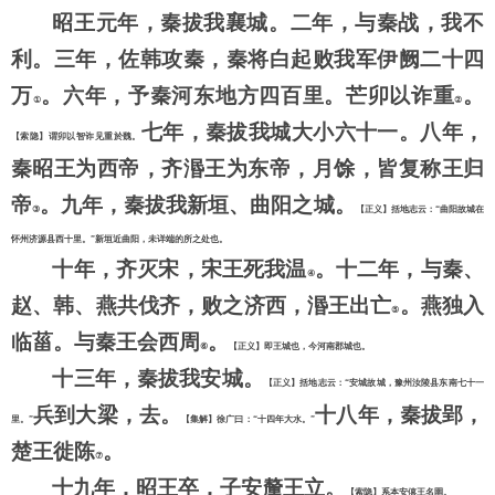
昭王元年，秦拔我襄城。二年，与秦战，我不
利。三年，佐韩攻秦，秦将白起败我军伊阙二十四
万
。六年，予秦河东地方四百里。芒卯以诈重
。
①
②
七年，秦拔我城大小六十一。八年，
【索隐】谓卯以智诈见重於魏。
秦昭王为西帝，齐湣王为东帝，月馀，皆复称王归
帝
。九年，秦拔我新垣、曲阳之城。
③
【正义】括地志云：
“曲阳故城在
怀州济源县西十里。”新垣近曲阳，未详端的所之处也。
十年，齐灭宋，宋王死我温
。十二年，与秦、
④
赵、韩、燕共伐齐，败之济西，湣王出亡
。燕独入
⑤
临菑。与秦王会西周
。
⑥
【正义】即王城也，今河南郡城也。
十三年，秦拔我安城。
【正义】括地志云：
“安城故城，豫州汝陵县东南七十一
兵到大梁，去。
十八年，秦拔郢，
里。”
【集解】徐广曰：
“十四年大水。”
楚王徙陈
。
⑦
十九年，昭王卒，子安釐王立。
【索隐】系本安僖王名圉。