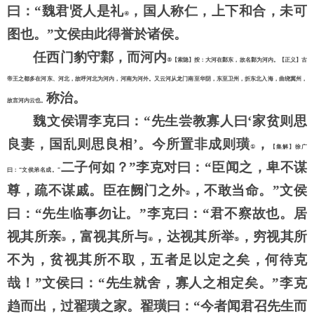
曰：
“魏君贤人是礼
，国人称仁，上下和合，未可
④
图也。
”文侯由此得誉於诸侯。
任西门豹守鄴，而河内
⑤
【索隐】按：大河在鄴东，故名鄴为河内。【正义】古
帝王之都多在河东、河北，故呼河北为河内，河南为河外。又云河从龙门南至华阴，东至卫州，折东北入海，曲绕冀州，
称治。
故言河内云也。
魏文侯谓李克曰：
“先生尝教寡人曰‘家贫则思
良妻，国乱则思良相’。今所置非成则璜
，
①
【集解】徐广
二子何如？
”李克对曰：“臣闻之，卑不谋
曰：
“文侯弟名成。”
尊，疏不谋戚。臣在阙门之外
，不敢当命。
”文侯
②
曰：“先生临事勿让。”李克曰：“君不察故也。居
视其所亲
，富视其所与
，达视其所举
，穷视其所
③
④
⑤
不为，贫视其所不取，五者足以定之矣，何待克
哉！
”文侯曰：“先生就舍，寡人之相定矣。”李克
趋而出，过翟璜之家。翟璜曰：“今者闻君召先生而