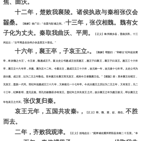
焦、曲沃。
十二年，楚败我襄陵。诸侯执政与秦相张仪会
齧桑。
十三年，张仪相魏。魏有女
【集解】徐广曰：
“在梁与彭城之间。”
子化为丈夫。秦取我曲沃、平周。
【正义】绛州桐乡县，晋曲沃邑。十三
州志云：
“古平周县在汾州介休县西五十里也。”
十六年，襄王卒，子哀王立
。
②
【集解】荀勖曰：
“和峤云‘纪年起自黄
帝，终於魏之今王’。今王者，魏惠成王子。案太史公书惠成王但言惠王，惠王子曰襄王，襄王子曰哀王。惠王三十六年
卒，襄王立十六年卒，并惠、襄为五十二年。今案古文，惠成王立三十六年，改元称一年，改元後十七年卒。太史公书为
误分惠、成之世，以为二王之年数也。世本惠王生襄王而无哀王，然则今王者魏襄王也。”【索隐】按：系本襄王生昭王，
无哀王，盖脱一代耳。而纪年说惠成王三十六年，又称後元一十七年卒。今此分惠王之历以为二王之年，又有哀王，凡二
十三年，纪事甚明，盖无足疑。而孔衍叙魏语亦有哀王。盖纪年之作失哀王之代，故分襄王之年为惠王後元，即以襄王之
张仪复归秦。
年包哀王之代耳。
哀王元年，五国共攻秦
，
不胜
①
【正义】韩、魏、楚、赵、燕也。
而去。
二年，齐败我观津。
【正义】括地志云：
“观津城在冀州枣阳县东南二十五里。”本