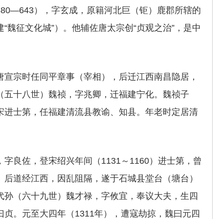
80―643），字玄成，原籍河北巨（钜）鹿郡所辖的
“魏征文化城”）。他辅佐唐太宗创“贞观之治”，是中
唐宣宗时任同平章事（宰相），后迁江西南昌隐居，
（五十八世）魏祯，字兆卿，迁福建宁化。魏祯子
宋进士第，任福建清流县教谕、知县。年老时定居清
字良佐，登宋绍兴年间（1131～1160）进士第，曾
。后道经江西，因乱阻隔，遂于石城县堂台（塘台）
代孙（六十九世）魏才禄，字攸宜，奉议大夫，生四
贞。元至大四年（1311年），遭寇劫掠，魏曰元四