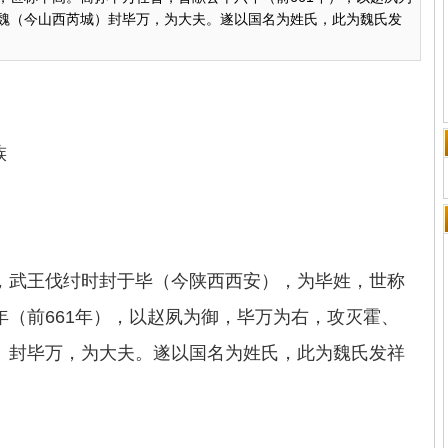
魏（今山西芮城）封毕万，为大夫。遂以国名为姓氏，此为魏氏发
族
，武王伐纣时封于毕（今陕西西安），为毕姓，世称
（前661年），以赵夙为御，毕万为右，攻灭霍、
）封毕万，为大夫。遂以国名为姓氏，此为魏氏发祥
。