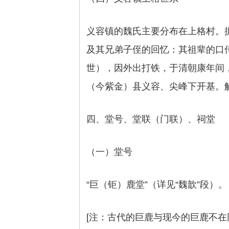
义容镇的魏氏主要分布在上格村。据
及其兄弟子侄的回忆：其祖辈的口
世），因外出打铁，于清朝康年间
（今紫金）县义容、尖峰下开基。
四、堂号、堂联（门联）、祠堂
（一）堂号
“巨（钜）鹿堂”（详见“魏歆”段）。
[注：古代的巨鹿与现今的巨鹿不