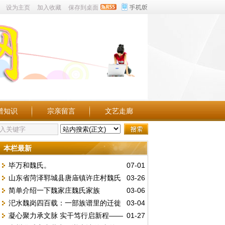
设为主页
加入收藏
保存到桌面
谱知识
宗亲留言
文艺走廊
本栏最新
毕万和魏氏。
07-01
山东省菏泽郓城县唐庙镇许庄村魏氏
03-26
简单介绍一下魏家庄魏氏家族
03-06
汜水魏岗四百载：一部族谱里的迁徙
03-04
凝心聚力承文脉 实干笃行启新程——
01-27
史与家国情