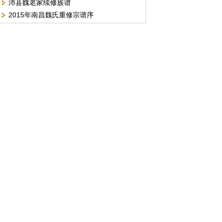
沛县魏老家续修族谱
人老照片。
2015年南昌魏氏重修宗谱序