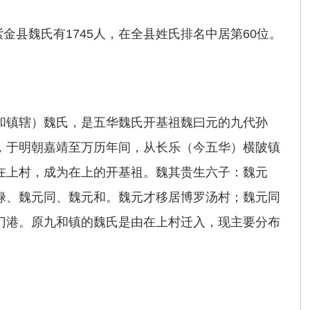
紫金县魏氏有1745人，在全县姓氏排名中居第60位。
和镇辖）魏氏，是五华魏氏开基祖魏曰元的九代孙
，于明朝嘉靖至万历年间，从长乐（今五华）横陂镇
在上村，成为在上的开基祖。魏其贵生六子：魏元
禄、魏元同、魏元和。魏元才移居博罗汤村；魏元同
门港。原九和镇的魏氏是由在上村迁入，现主要分布