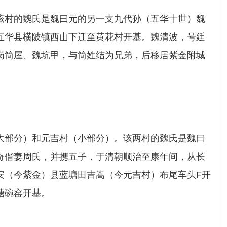
该村的魏氏是魏曰元的另一支九代孙（五华十世）魏
五华县横陂镇西山下迁至黄花村开基。魏清波，号廷
岗简屋、魏坑甲，与简姓结为兄弟，后移居紫金附城
大部分）和元吉村（小部分）。该两村的魏氏是魏曰
奇偕妻周氏，并携五子，于清朝顺治至康年间，从长
安（今紫金）县蓝塘田吉嵩（今元吉村）布尾车头F开
塘碗窑开基。