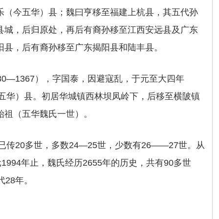
乐（今五华）县；魏曰亨移至福建上杭县，其五代孙
县城，后归原处，再后有裔孙移至江西安远县及广东
阳县，后有裔孙移至广东揭阳县和陆丰县。
0―1367），字国泰，因避寇乱，于元至大四年
今五华）县。初居华城镇西林坝凤岭下，后移至横陂镇
始祖（五华魏氏一世）。
传20多世，多数24―25世，少数有26――27世。从
1994年止，魏氏经历2655年的历史，共有90多世
代28年。