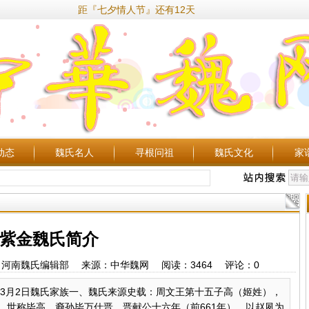
距『七夕情人节』还有12天
动态
魏氏名人
寻根问祖
魏氏文化
家
紫金魏氏简介
35 作者：河南魏氏编辑部 来源：中华魏网 阅读：
3464
评论：
0
年3月2日魏氏家族一、魏氏来源史载：周文王第十五子高（姬姓），
，世称毕高。裔孙毕万仕晋，晋献公十六年（前661年），以赵夙为