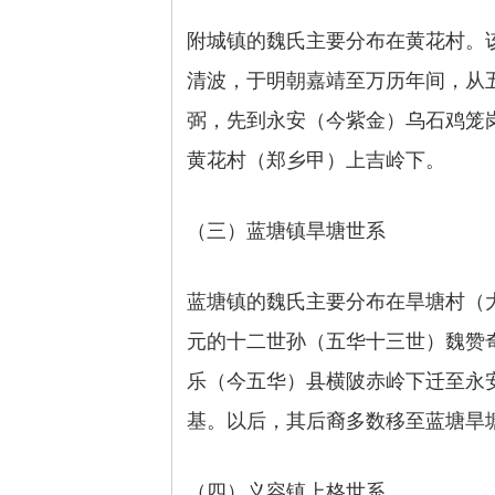
附城镇的魏氏主要分布在黄花村。
清波，于明朝嘉靖至万历年间，从
弼，先到永安（今紫金）乌石鸡笼
黄花村（郑乡甲）上吉岭下。
（三）蓝塘镇旱塘世系
蓝塘镇的魏氏主要分布在旱塘村（
元的十二世孙（五华十三世）魏赞
乐（今五华）县横陂赤岭下迁至永
基。以后，其后裔多数移至蓝塘旱
（四）义容镇上格世系