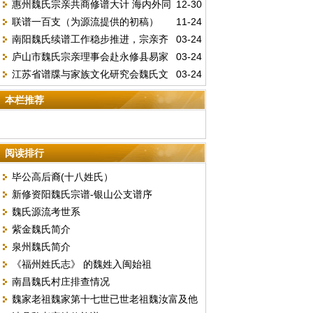
惠州魏氏宗亲共商修谱大计 海内外同
12-30
兰州市魏氏文化研究会第三届二次理事（扩
联谱一百支（为源流提供的初稿）
11-24
心赓续家族血脉
大）会议暨新春团拜会圆满举行
南阳魏氏续谱工作稳步推进，宗亲齐
03-24
庐山市魏氏宗亲理事会赴永修县易家
03-24
心共筑家族传承
江苏省谱牒与家族文化研究会魏氏文
03-24
河村拜谒魏源墓
史委员会筹备会议成功召开，开启家族文化
本栏推荐
传承新征程
阅读排行
毕公高后裔(十八姓氏）
新修资阳魏氏宗谱-银山公支谱序
魏氏源流考世系
紫金魏氏简介
泉州魏氏简介
《福州姓氏志》 的魏姓入闽始祖
南昌魏氏村庄排查情况
魏家老祖魏家第十七世已世老祖魏汝富及他