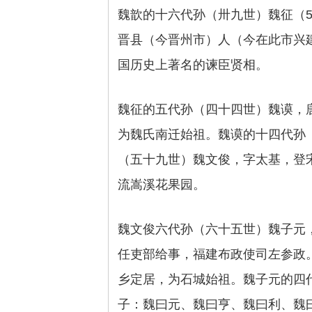
魏歆的十六代孙（卅九世）魏征（5
晋县（今晋州市）人（今在此市兴建
国历史上著名的谏臣贤相。
魏征的五代孙（四十四世）魏谟，
为魏氏南迁始祖。魏谟的十四代孙
（五十九世）魏文俊，字太基，登
流嵩溪花果园。
魏文俊六代孙（六十五世）魏子元，
任吏部给事，福建布政使司左参政
乡定居，为石城始祖。魏子元的四
子：魏曰元、魏曰亨、魏曰利、魏曰