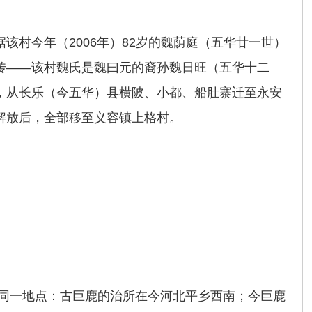
该村今年（2006年）82岁的魏荫庭（五华廿一世）
传――该村魏氏是魏曰元的裔孙魏日旺（五华十二
，从长乐（今五华）县横陂、小都、船肚寨迁至永安
解放后，全部移至义容镇上格村。
在同一地点：古巨鹿的治所在今河北平乡西南；今巨鹿