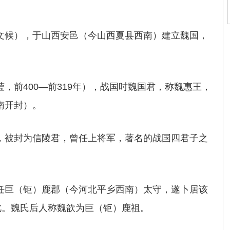
文候），于山西安邑（今山西夏县西南）建立魏国，
，前400―前319年），战国时魏国君，称魏惠王，
南开封）。
，被封为信陵君，曾任上将军，著名的战国四君子之
任巨（钜）鹿郡（今河北平乡西南）太守，遂卜居该
此。魏氏后人称魏歆为巨（钜）鹿祖。