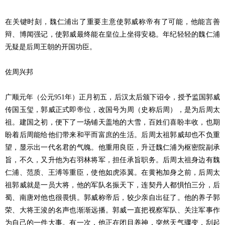
在关键时刻，魏仁浦出了重要主意使郭威称帝有了可能，他能言善
辩、博闻强记，使郭威最终能在皇位上坐得安稳。年纪轻轻的魏仁浦
无疑是后周王朝的开国功臣。
佐周兴邦
广顺元年（公元951年）正月初五，后汉太后颁下诏令，授予监国郭威
传国玉玺，郭威正式即帝位，改国号为周（史称后周），是为后周太
祖。建国之初，便下了一场铺天盖地的大雪，百姓们喜盼丰收，也期
盼着后周能给他们带来和平而富庶的生活。后周太祖郭威却也不负重
望，显示出一代名君的气魄。他重用良臣，升迁魏仁浦为枢密院副承
旨，不久，又升他为右羽林将军，担任承旨职务。后周太祖身边有魏
仁浦、范质、王溥等重臣，使他如虎添翼。在黄袍加身之前，后周太
祖郭威就是一员大将，他的军队名振天下，连契丹人都惧怕三分，后
蜀、南唐对他也很畏惧。郭威称帝后，较少亲自出征了。他的养子郭
荣、大将王浚的名声也渐渐远播。郭威一直把视察军队、关注军事作
为自己的一件大事。有一次，他正在闭目养神，突然天气骤变，刮起