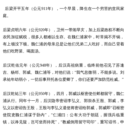
后梁开平五年（公元911年），一个早晨，降生在一个穷苦的贫民家
庭。
后梁贞明六年（公元920年），卫州一带闹旱灾，加上后梁政权不断向
农民加征赋税，很多人都难以生存。在魏仁浦家中，时常揭不开锅，
有上顿没下顿。魏仁浦的母亲总是让他们兄弟二人吃好，而自己背着
他们吃野菜、喝面汤。
后汉乾佑元年（公元948年），后汉高祖病重，临终前他召见了苏逢
吉、杨邻、郭威、魏仁浦等，对他们说：“我气息微弱，不能多说。刘
承祐年幼弱小，一切后事拜托各位爱卿了，你们还要严加防范杜威。”
后汉乾祐三年（公元950年），四月，郭威以枢密使任邺都留守，魏仁
浦从行。同年十一月，后汉隐帝密诏李弘义、郭崇杀王殷、郭威，李
弘义以密诏告王殷，王殷与李弘义遣使将密诏给郭威，郭威即“召枢密
使院吏魏仁浦谋于卧内”，“仁浦曰：公有大功于朝廷，握强兵临重
镇，以谗见疑，岂可坐而待死”，“教威倒用留守司印”，重写诏书，申