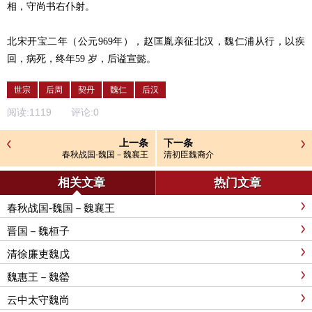
相，守尚书右仆射。
北宋开宝二年（公元969年），赵匡胤亲征北汉，魏仁浦从行，以疾
回，病死，终年59 岁，后谥宣懿。
世宗
后周
契丹
魏仁
后汉
阅读:
1119
评论:
0
上一条
下一条
春秋战国-魏国－魏襄王
清初臣魏裔介
相关文章
热门文章
春秋战国-魏国－魏襄王
晋国－魏桓子
清徐廉吏魏戊
魏惠王－魏罃
云中太守魏尚