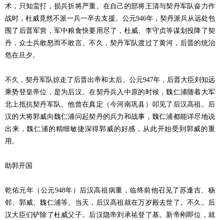
术，只知蛮打，损兵折将严重。在自己的部将王清与契丹军队奋力作
战时，杜威竟然不派一兵一卒去支援。公元946年，契丹派兵从远处包
围了后晋军营，军中粮食快要用尽了，杜威、李守贞等谋划投降了契
丹，众士兵敢怒而不敢言。不久，契丹军队渡过了黄河，后晋的统治
危在旦夕。
不久，契丹军队掠走了后晋出帝和太后。公元947年，后晋大臣刘知远
乘势登皇帝位，是为后汉。在契丹兵入中原的时候，魏仁浦随着大军
北上抵抗契丹军队。他曾在真定（今河南巩县）叩见了后汉高祖。后
汉的大将郭威向魏仁浦问起契丹的兵力和战事，魏仁浦都能详尽地说
出来，魏仁浦的精细敏捷深得郭威的好感，从此开始受到郭威的重
用。
助郭开国
乾佑元年（公元948年）后汉高祖病重，临终前他召见了苏逢吉、杨
邻、郭威、魏仁浦等。当天，后汉高祖就在万岁殿去世了。不久。后
汉大臣们铲除了杜威父子。后汉隐帝刘承祐登了基。新帝刚即位，就