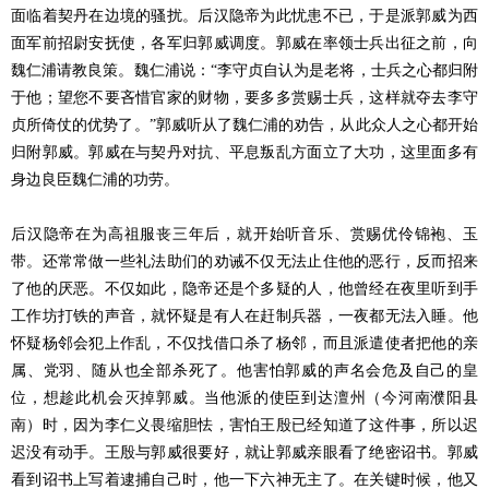
面临着契丹在边境的骚扰。后汉隐帝为此忧患不已，于是派郭威为西
面军前招尉安抚使，各军归郭威调度。郭威在率领士兵出征之前，向
魏仁浦请教良策。魏仁浦说：“李守贞自认为是老将，士兵之心都归附
于他；望您不要吝惜官家的财物，要多多赏赐士兵，这样就夺去李守
贞所倚仗的优势了。”郭威听从了魏仁浦的劝告，从此众人之心都开始
归附郭威。郭威在与契丹对抗、平息叛乱方面立了大功，这里面多有
身边良臣魏仁浦的功劳。
后汉隐帝在为高祖服丧三年后，就开始听音乐、赏赐优伶锦袍、玉
带。还常常做一些礼法助们的劝诫不仅无法止住他的恶行，反而招来
了他的厌恶。不仅如此，隐帝还是个多疑的人，他曾经在夜里听到手
工作坊打铁的声音，就怀疑是有人在赶制兵器，一夜都无法入睡。他
怀疑杨邻会犯上作乱，不仅找借口杀了杨邻，而且派遣使者把他的亲
属、党羽、随从也全部杀死了。他害怕郭威的声名会危及自己的皇
位，想趁此机会灭掉郭威。当他派的使臣到达澶州（今河南濮阳县
南）时，因为李仁义畏缩胆怯，害怕王殷已经知道了这件事，所以迟
迟没有动手。王殷与郭威很要好，就让郭威亲眼看了绝密诏书。郭威
看到诏书上写着逮捕自己时，他一下六神无主了。在关键时候，他又