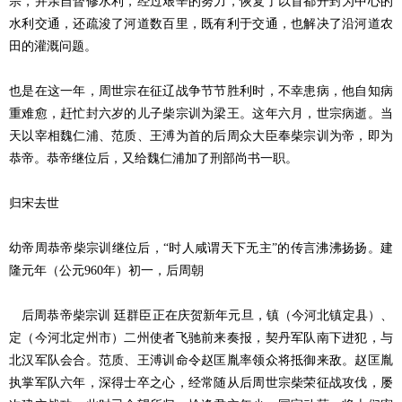
宗，并亲自督修水利，经过艰辛的努力，恢复了以首都开封为中心的
水利交通，还疏浚了河道数百里，既有利于交通，也解决了沿河道农
田的灌溉问题。
也是在这一年，周世宗在征辽战争节节胜利时，不幸患病，他自知病
重难愈，赶忙封六岁的儿子柴宗训为梁王。这年六月，世宗病逝。当
天以宰相魏仁浦、范质、王溥为首的后周众大臣奉柴宗训为帝，即为
恭帝。恭帝继位后，又给魏仁浦加了刑部尚书一职。
归宋去世
幼帝周恭帝柴宗训继位后，“时人咸谓天下无主”的传言沸沸扬扬。建
隆元年（公元960年）初一，后周朝
后周恭帝柴宗训 廷群臣正在庆贺新年元旦，镇（今河北镇定县）、
定（今河北定州市）二州使者飞驰前来奏报，契丹军队南下进犯，与
北汉军队会合。范质、王溥训命令赵匡胤率领众将抵御来敌。赵匡胤
执掌军队六年，深得士卒之心，经常随从后周世宗柴荣征战攻伐，屡