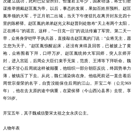
次建立战功，此时已众望所归。恰逢君主年少，国家动荡，将士们密
谋推举拥戴赵匡胤为帝。以后，事态的发展，果如百姓所预料。赵匡
胤率领的大军，于正月初二出城，当天下午便驻扎在离开封东北四十
里的陈桥驿。赵匡胤的弟弟赵光义和赵普到处散布“天上有两个太阳，
正在搏斗”的谣言。这样，“一日克一日”的说法传遍了军营。第二天一
早，众将身穿铠甲手执兵器，直接敲击赵匡胤的门说：“众将无主，愿
立您为天子。”赵匡胤惊醒起床，还没有来得及回答，已被披上了黄
袍，众将围着下拜，口呼万岁。赵匡胤统帅大军回师，突人京师开
封，进入宫廷，后周众大臣们束手无策，范质、王溥等下拜听命。魏
仁浦不甘心后周就这样被颠覆，他组织一部分朝臣反抗，终因势单力
薄，被镇压了下去。从此，魏仁浦染病在身。他临死前还一直念着后
周世宗柴荣的名字，自责没能保住后周的江山。开宝二年（公元969
年），他在去太原的途中病重，在梁侯驿（今山西沁县界）去世。享
年59岁。
开宝五年，其子魏咸信娶宋太祖之女永庆公主。
人物年表