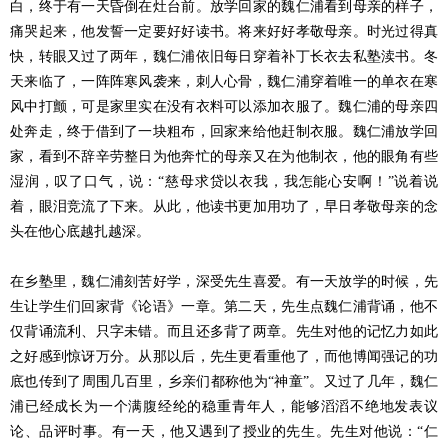
白，终于有一天昏倒在灶台前。放学回家的魏仁浦看到母亲的样子，
痛哭起来，他发誓一定要好好读书。将来好好孝敬母亲。时光过得真
快，转眼又过了两年，魏仁浦依旧每日穿着补丁长衣去私塾渎书。冬
天来临了，一阵阵寒风袭来，刺人心骨，魏仁浦穿着唯一的单衣在寒
风中打颤，可是家里实在没有衣料可以添加衣服了。魏仁浦的母亲四
处奔走，终于借到了一块粗布，回家来给他赶制衣服。魏仁浦放学回
家，看到不辞辛劳整日为他奔忙的母亲又在为他制衣，他的眼角有些
湿润，叹了口气，说：“慈母求贷以衣我，我怎能心安啊！”说着说
着，眼泪竞流了下来。从此，他读书更加用功了，早日孝敬母亲的念
头在他心底越扎越深。
在乡塾里，魏仁浦刻苦好学，深受先生喜爱。有一天放学的时候，先
生让学生们回家背《论语》一章。第二天，先生点魏仁浦背诵，他不
仅背诵流利、只字未错。而且还多背了两章。先生对他的记忆力如此
之好感到惊讶万分。从那以后，先生更看重他了，而他博闻强记的功
底也传到了周围几百里，乡亲们都称他为“神童”。又过了几年，魏仁
浦已经成长为一个满腹经纶的稳重青年人，能够滔滔不绝地发表议
论、品评时事。有一天，他又遇到了授业的先生。先生对他说：“仁