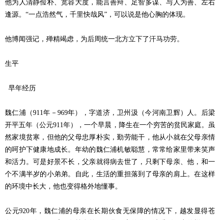
他为人清静俭朴、宽容大度，能言善辩、足智多谋、与人为善、左右
逢源。“一点浩然气，千里快哉风”，可以说是他心胸的体现。
他博闻强记，殚精竭虑，为后周统一北方立下了汗马功劳。
生平
早年经历
魏仁浦（911年－969年），字道济，卫州汲（今河南卫辉）人。后梁
开平五年（公元911年），一个早晨，降生在一个穷苦的贫民家庭。虽
然家境贫寒，但他的父母忠厚朴实，勤劳能干，他从小就在父母亲情
的呵护下健康地成长。年幼的魏仁浦机敏聪慧，常常给家里带来笑声
和活力。可是好景不长，父亲就得病去世了，只剩下母亲、他，和一
个不满半岁的小弟弟。自此，生活的重担落到了母亲的肩上。在这样
的环境中长大，他也变得格外地懂事。
公元920年，魏仁浦的母亲在长期伙食无保障的情况下，越发显得苍