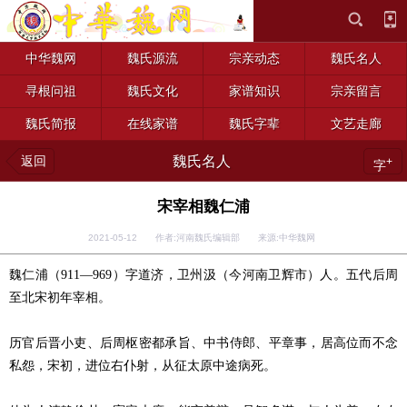
中华魏网
魏氏源流
宗亲动态
魏氏名人
寻根问祖
魏氏文化
家谱知识
宗亲留言
魏氏简报
在线家谱
魏氏字辈
文艺走廊
返回
魏氏名人
+
字
宋宰相魏仁浦
2021-05-12 作者:河南魏氏编辑部 来源:中华魏网
魏仁浦（911—969）字道济，卫州汲（今河南卫辉市）人。五代后周
至北宋初年宰相。
历官后晋小吏、后周枢密都承旨、中书侍郎、平章事，居高位而不念
私怨，宋初，进位右仆射，从征太原中途病死。