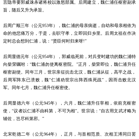
言隐帝要郭威诛杀诸将校以激怒部属。后周建立，魏仁浦任枢密副承
旨，随后又升为承旨。
后周广顺三年（公元953年），魏仁浦的母亲病逝，自幼和母亲相依为
命的他悲痛万分，于是，去职守孝，立即回归乡里。后周太祖在作决
定时总会想到仁浦，说：“贤臣何时归来呀!”
后周显德元年（公元954年），郭威临死前，对兵变时建功的魏仁浦特
向柴荣嘱咐：“魏仁浦勿使离枢密院。”正月，柴荣即位，魏仁浦升任
枢密副使。同年三月，世宗亲征抗击北汉，魏仁浦从征，高平之战，
后周军阵东已溃败，魏“仁浦劝世宗出阵西殊死战”，因而击败北汉
军。同年七月，魏仁浦升任枢密使。
后周显德六年（公元945年），六月，魏仁浦升任宰相，依前充枢密
使，“议者以仁浦不由科第，不可为相”。世宗说：“自古用文武才略为
辅佐，岂尽科第邪。”
北宋乾德二年（公元964年），正月，与首相范质、次相王溥同日罢