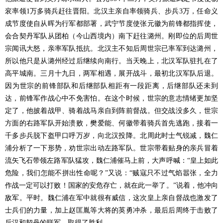
衮率领1万多骑兵赶往晋阳。北汉主亲自率领骑兵、步兵3万，任命义
成节度使自从晖为行军都部署，武宁节度使张元徽为前锋都指挥使，
会合契丹军队从团柏（今山西境内）南下赶往潞州。刚即位的后周世
宗闻讯大怒，亲率军队抵抗。北汉主不知后周世宗已率军到达潞州，
所以他只是从潞州经过后继续向南行。当天晚上，北汉军队驻扎在了
高平城南。三月十九日，两军相遇，展开战斗，最初北汉军队后退。
因为世宗的前锋部队和后继部队相距有一段距离，后继部队还未到
达，前锋军作战心中不免害怕。在这个时候，世宗的意志情绪更加坚
定了，他披着战甲、骑着战马亲自到阵前督战。但交战没多久，世宗
方面的右路军队开始溃败，樊爱能、何徽带着骑兵首先逃跑，接着一
千多步兵脱下盔甲口呼万岁，向北汉投降。北周此时士气锐减，魏仁
浦分析了一下形势，劝世宗出动左路军队。世宗带着贴身的亲兵冒着
流矢飞石带领左路军队猛攻，魏仁浦催马上前，大声呼喊：“皇上如此
危险，我们怎能不拼出性命呢？”又说：“贼寇只不过气焰嚣张，全力
作战一定可以打败！国家的安危存亡，就在此一举了。”说着，他冲向
敌军。平时。魏仁浦在军中就很有威信，这次皇上亲自督战也激发了
士兵们的力量，加上赵匡胤等大将的英勇冲杀，最后后周终于击败了
后汉和契丹的联军，取得了胜利。