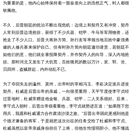
为重要的是，他内心始终保持着一股奋发向上的浩然正气，时人都很
钦佩他。
不久，后晋朝廷的统治不断出现危机：边境上和契丹又有冲突，契丹
人常到后晋边境抢掠，获得了不少兵器、铠甲、牛马等军用物资，还
抢走了不少人口。后晋大将孙方简、孙行友等率领当地百姓中豪强勇
健的人修兵寨来保护自己。但有时孙方简向朝廷邀功请赏，若朝廷不
如他们的意，他们就全寨投降契丹，并作契丹人的向导，深入内地抢
掠。那时河北又发生了大饥荒，百姓饿死的数以万计，衮、郓、沧、
贝四州，盗贼群起，内外动乱不已。
为了夺回失去的瀛州、莫州，出帝时的宰相冯玉、李崧决定派兵进攻
契丹。杜威是后晋出帝的亲戚，一向很受重用，天平节度使李守贞经
过晋地时，杜威常赠送他金银、兵器、铠甲，二人关系很好。后来，
李守贞入朝时，后晋出帝很看重他，李守贞就势进言道：“如果陛下您
用兵，我愿和杜威通力合作肃清沙漠之敌。”后晋出帝因此更感到他是
个德才兼备的将军，于是就把这次出征的任务交给了杜威和李守贞。
杜威虽然以皇帝亲戚身份担任了上将，但他生性懦弱胆小。他不懂战