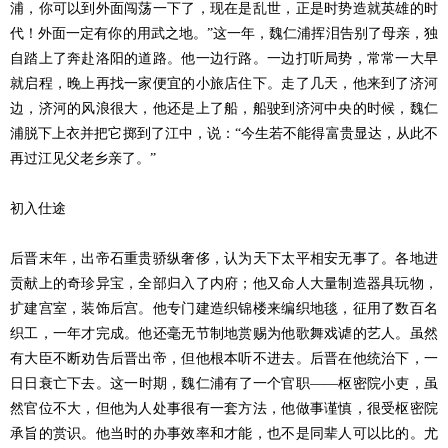
浦，你可以到外面闯荡一下了，现在是乱世，正是时势造就英雄的时
代！外面一定有你的用武之地。”这一年，魏仁浦挥泪告别了母亲，独
自踏上了奔赴洛阳的道路。他一边行路。一边打听局势，常常一大早
就启程，晚上再找一家便宜的小旅店住下。走了几天，他来到了济河
边，济河的风浪很大，他还是上了船，船驶到济河中央的时候，魏仁
浦脱下上衣并把它掷到了江中，说：“今生若不能得富贵显达，从此不
再过江见父老乡亲了。”
初入仕途
后晋末年，出帝石重贵骄纵奢侈，认为天下太平相安无事了。各地进
贡献上的奇珍异宝，全部归入了内府；他又命人大量制造器具玩物，
扩建宫室，装饰后宫。他专门建造织锦楼来编织地毯，征用了数百名
织工，一年才完成。他还毫无节制地赏赐为他歌舞戏谑的艺人。虽然
有大臣不断劝告后晋出帝，但他根本听不进去。后晋在他统治下，一
日日衰亡下去。这一时期，魏仁浦有了一个官职——枢密院小吏，虽
然官位不大，但他为人处事很有一套方法，他做事谨慎，很受枢密院
承旨的赏识。他当时的办事效率和才能，也不是同辈人可以比的。尤