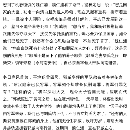
想到了机敏谨慎的魏仁浦，魏仁浦看了诏书，凝神定思，说：“您是国
家的大臣，功名一向清白且为世人称颂，现在又握有重兵．据守着重
镇。一旦被小人诬陷，灾祸来临是很难排解的。事态已发展到这一
步，您可不能坐着等死呀！”郭威说：“想当年，我和杨邻披荆斩棘，
跟随先帝夺取天下，接受先帝托孤的重托，竭尽全力保卫国家，如今
他们已经死了，我还有什么心思独自活着！不如死了算了。”魏仁浦
说：“您白白送死有什么好处？不如顺应众人之心，领兵南行，这是天
赐的良机呀！”郭威于是留下了他的养子郭荣（郭威之妻柴氏之侄，即
柴荣）镇守邺都（今河南安阳），自己亲自率领大部队向南进发。
冬日寒风萧萧，平地积雪四尺。郭威率领的军队散布着各种传言，
说，“后汉隐帝已负将军，将军如今却准备负荆请罪，将军何罪之
有？”还有的说，“将军深明大义，现今天子昏庸无能，应取而代
之。”郭威渡过了黄河之后，住在澶州驿馆。一天早晨，将要出发时，
突然有将士数千人大声喧哗，他们翻越墙头登上了房顶说：“天子必须
由将军来做，我们已与刘氏结下仇，不可再立刘氏为君了。”还有的人
撕裂黄旗披在郭威的身上，他们扶抱住郭威，欢呼万岁，震动天地，
并趁势簇拥着郭威向南行进。这期间，魏仁浦一直在郭威左右。