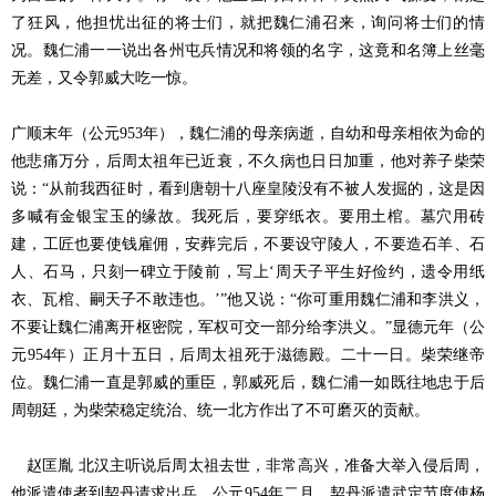
了狂风，他担忧出征的将士们，就把魏仁浦召来，询问将士们的情
况。魏仁浦一一说出各州屯兵情况和将领的名字，这竟和名簿上丝毫
无差，又令郭威大吃一惊。
广顺末年（公元953年），魏仁浦的母亲病逝，自幼和母亲相依为命的
他悲痛万分，后周太祖年已近衰，不久病也日日加重，他对养子柴荣
说：“从前我西征时，看到唐朝十八座皇陵没有不被人发掘的，这是因
多喊有金银宝玉的缘故。我死后，要穿纸衣。要用土棺。墓穴用砖
建，工匠也要使钱雇佣，安葬完后，不要设守陵人，不要造石羊、石
人、石马，只刻一碑立于陵前，写上‘周天子平生好俭约，遗令用纸
衣、瓦棺、嗣天子不敢违也。’”他又说：“你可重用魏仁浦和李洪义，
不要让魏仁浦离开枢密院，军权可交一部分给李洪义。”显德元年（公
元954年）正月十五日，后周太祖死于滋德殿。二十一日。柴荣继帝
位。魏仁浦一直是郭威的重臣，郭威死后，魏仁浦一如既往地忠于后
周朝廷，为柴荣稳定统治、统一北方作出了不可磨灭的贡献。
赵匡胤 北汉主听说后周太祖去世，非常高兴，准备大举入侵后周，
他派遣使者到契丹请求出兵。公元954年二月，契丹派遣武定节度使杨