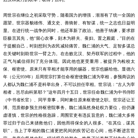
周世宗在继位之初采取守势，随着国力的增强，渐渐有了统一全国的
愿望。世宗器貌雄伟、通文史、善骑射、有智谋，统一之志也日益明
显。在进行统一战争的同时，他还革新了政治。他善于纳谏，要求群
臣极言其先，他“留心农事，刻木为耕夫、蚕妇。置之殿庭，”目的在
于提醒自己，时刻想到为农民减轻痛苦。魏仁浦的大气、足智多谋总
在关键时刻助世宗一臂之力。在击败北汉、契丹联军的过程中，他的
正气与威信得到了充分体现。因此他也更受重用，被提升为检校太
保、枢密使。原来只有宰相才能享用的赐器，世宗也赐给他。显德六
年（公元959年）后周世宗打算任命枢密使魏仁浦为宰相，参预商议的
人都认为魏仁浦不是科举出身，不可以担任宰相。世宗说：“古人为宰
相者，岂尽由科第耶？”这年四月十五日，世宗任命魏仁浦为中书侍郎
（中书省长官）、同平章事，同时兼任原来枢密使之职。世宗还让王
溥、范质都参预主持枢密院事务。魏仁浦虽然身处权力要位，但仍谦
虚谨慎，世宗的性格很急躁，周围官吏有违反旨意的，魏仁浦大多将
罪过归于自己来拯救他们，因他而得保全的人很多。“在其位，谋其
职”，当上了宰相的魏仁浦更把民间的疾苦记在心间，他不断进言世