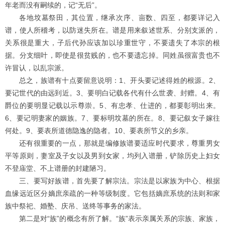
年老而没有嗣续的，记“无后”。
各地坟墓祭田，其位置，继承次序、亩数、四至，都要详记入
谱，使人所稽考，以防迷失所在。谱是用来叙述世系、分别支派的，
关系很是重大，子后代孙应该加以珍重世守，不要遗失了本宗的根
据。分支细叶，即使是很贫贱的，也不要遗忘掉。同姓虽很富贵也不
许冒认，以乱宗派。
总之，族谱有十点要留意说明：1、开头要记述得姓的根源。2、
要记世代的由远到近。3、要明白记载各代有什么世袭、封赠。4、有
爵位的要明显记载以示尊崇。5、有忠孝、仕进的，都要彰明出来。
6、要记明妻家的姻族。7、要标明坟墓的所在。8、要记叙女子嫁往
何处。9、要表所道德隐逸的隐者。10、要表所节义的乡亲。
还有很重要的一点，那就是编修族谱要适应时代要求，尊重男女
平等原则，妻室及子女以及男到女家，均列入谱册，铲除历史上妇女
不登庙堂、不上谱册的封建陋习。
三、要写好族谱，首先要了解宗法。宗法是以家族为中心、根据
血缘远近区分嫡庶亲疏的一种等级制度。它包括嫡庶系统的法则和家
族中祭祀、婚塾、庆吊、送终等事务的家法。
第二是对“族”的概念有所了解。“族”表示亲属关系的宗族、家族，