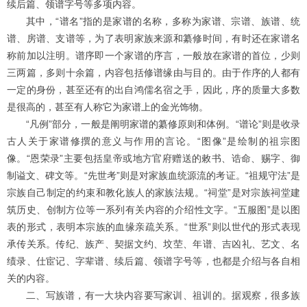
续后篇、领谱字号等多项内容。
其中，“谱名”指的是家谱的名称，多称为家谱、宗谱、族谱、统
谱、房谱、支谱等，为了表明家族来源和纂修时间，有时还在家谱名
称前加以注明。谱序即一个家谱的序言，一般放在家谱的首位，少则
三两篇，多则十余篇，内容包括修谱缘由与目的。由于作序的人都有
一定的身份，甚至还有的出自鸿儒名宿之手，因此，序的质量大多数
是很高的，甚至有人称它为家谱上的金光饰物。
“凡例”部分，一般是阐明家谱的纂修原则和体例。“谱论”则是收录
古人关于家谱修撰的意义与作用的言论。“图像”是绘制的祖宗图
像。“恩荣录”主要包括皇帝或地方官府赠送的敕书、诰命、赐字、御
制谥文、碑文等。“先世考”则是对家族血统源流的考证。“祖规守法”是
宗族自己制定的约束和教化族人的家族法规。“祠堂”是对宗族祠堂建
筑历史、创制方位等一系列有关内容的介绍性文字。“五服图”是以图
表的形式，表明本宗族的血缘亲疏关系。“世系”则以世代的形式表现
承传关系。传纪、族产、契据文约、坟茔、年谱、吉凶礼、艺文、名
绩录、仕宦记、字辈谱、续后篇、领谱字号等，也都是介绍与各自相
关的内容。
二、写族谱，有一大块内容要写家训、祖训的。据观察，很多族