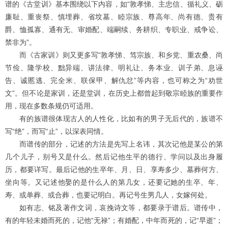
谱的《古堂训》基本围绕以下内容，如“敦孝悌、主忠信、循礼义、砺
廉耻、重丧祭、慎埋葬、省坟墓、睦宗族、尊高年、尚有德、贵有
爵、恤孤寡、通有无、审婚配、端嗣续、务耕织、专职业、戒争讼、
禁非为”。
而《古家训》则又更多写“敦孝悌、笃宗族、和乡党、重农桑、尚
节俭、隆学校、黜异端、讲法律、明礼让、务本业、训子弟、息诬
告、诚慝逃、完全米、联保甲、解仇忿”等内容，也可称之为“劝世
文”。但不论是家训，还是堂训，在历史上都曾起到敬宗睦族的重要作
用，现在多数条规仍可适用。
有的族谱很体现古人的人性化，比如有的男子无后代的，族谱不
写“绝”，而写“止”，以深表同情。
而谱传的部分，记述的方法是先写上名讳，其次记他是某公的第
几个儿子，别号又是什么。然后记他生平的德行、学问以及出身履
历，都要详写。最后记他的生卒年、月、日、享寿多少、墓葬何方、
坐向等。又记述他娶的是什么人的第几女，还要记她的生卒、年、
寿、或单葬、或合葬，也要记明白。再记号生男几人，女嫁何处。
如有志、铭及著作文词，哀挽诗文等，都要录于谱后。谱传中，
有的年轻未婚而死的，记他“无禄”；有婚配，中年而死的，记“早逝”；