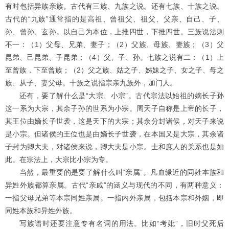
有时包括异族亲族。古代有三族、九族之说。还有七族、十族之说。
古代的“九族”通常指的是高祖、曾祖父、祖父、父亲、自己、子、
孙、曾孙、玄孙。以自己为本位，上推四世，下推四世。三族说法则
不一：（1）父母、兄弟、妻子；（2）父族、母族、妻族；（3）父
昆弟、己昆弟、子昆弟；（4）父、子、孙。七族之说有二：（1）上
至曾族，下至曾族；（2）父之族、姑之子、姊妹之子、女之子、母之
族、从子、妻父母。十族之说指宗亲九族外，加门人。
还有，要了解什么是“大宗、小宗”。古代宗法以始祖的嫡长子孙
这一系为大宗，其余子孙的世系为小宗。周天子自称是上帝的长子，
其王位由嫡长子世袭，这是天下的大宗；其余分封诸侯，对天子来说
是小宗。但诸侯的王位也是由嫡长子世袭，在本国又是大宗，其余诸
子封为卿大夫，对诸侯来说，卿大夫是小宗。士和庶人的关系也是如
此。在宗法上，大宗比小宗为专。
当然，最重要的是要了解什么叫“亲属”。凡血缘近的同姓本族和
异姓外族都算亲属。古代“亲戚”的涵义与现代的不同，有两种意义：
一指父母兄弟等本宗同姓亲属。一指内外亲属，包括本宗和外姻，即
同姓本族和异姓外族。
写族谱时还要注意专有名词的用法。比如“考妣”，旧时父死后