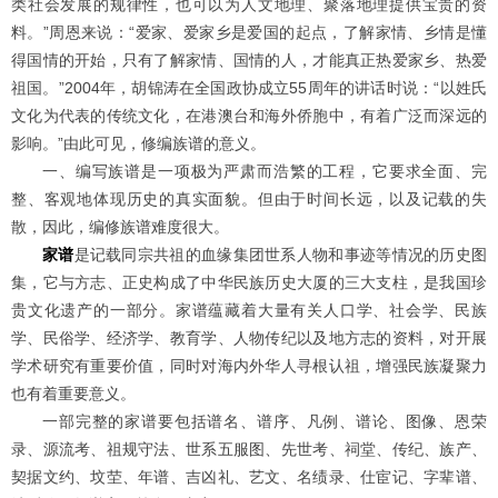
类社会发展的规律性，也可以为人文地理、聚落地理提供宝贵的资
料。”周恩来说：“爱家、爱家乡是爱国的起点，了解家情、乡情是懂
得国情的开始，只有了解家情、国情的人，才能真正热爱家乡、热爱
祖国。”2004年，胡锦涛在全国政协成立55周年的讲话时说：“以姓氏
文化为代表的传统文化，在港澳台和海外侨胞中，有着广泛而深远的
影响。”由此可见，修编族谱的意义。
一、编写族谱是一项极为严肃而浩繁的工程，它要求全面、完
整、客观地体现历史的真实面貌。但由于时间长远，以及记载的失
散，因此，编修族谱难度很大。
家谱
是记载同宗共祖的血缘集团世系人物和事迹等情况的历史图
集，它与方志、正史构成了中华民族历史大厦的三大支柱，是我国珍
贵文化遗产的一部分。家谱蕴藏着大量有关人口学、社会学、民族
学、民俗学、经济学、教育学、人物传纪以及地方志的资料，对开展
学术研究有重要价值，同时对海内外华人寻根认祖，增强民族凝聚力
也有着重要意义。
一部完整的家谱要包括谱名、谱序、凡例、谱论、图像、恩荣
录、源流考、祖规守法、世系五服图、先世考、祠堂、传纪、族产、
契据文约、坟茔、年谱、吉凶礼、艺文、名绩录、仕宦记、字辈谱、