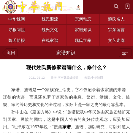
中华魏网
魏氏源流
宗亲动态
魏氏名人
寻根问祖
魏氏文化
家谱知识
宗亲留言
魏氏简报
在线家谱
魏氏字辈
文艺走廊
返回
家谱知识
+
字
现代姓氏新修家谱编什么，修什么？
2021-05-12 作者:河南魏氏编辑部 来源:中华魏网
家
谱
、族谱是一个家族的生命史，它不仅记录着该家族的来源，
迁徙的轨迹，而且还包罗了该家族的生息、繁衍、婚姻、文化、族
规、家约等历史和文化的全过程，实际上是一家之史的最可靠蓝本。
孙中山在《建国方略》中说：“族谱记载中华民族由家族团结扩充
到国家、民族的团结，这是中国人特有的良好传统观念，应妥加应
用。”毛泽东在1957年说：“搜集
家谱
、族谱，加以研究，可以知道人