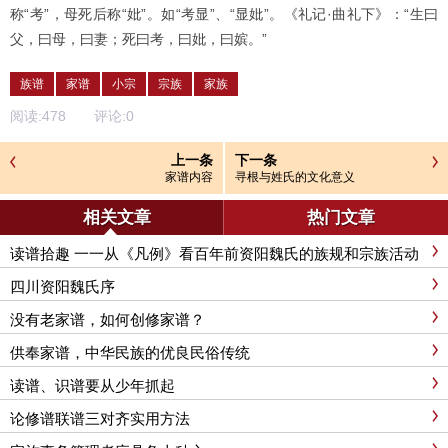
称“考”，母死后称“妣”。如“考显”、“显妣”。《礼记·曲礼下》：“生曰
父，曰母，曰妻；死曰考，曰妣，曰嫔。”
族谱
家谱
小宗
宗族
家族
阅读:
478
评论:
0
上一条
下一条
家谱内容
寻根与姓氏的文化意义
相关文章
热门文章
读谱拾趣 一一从《凡例》看百年前资阳魏氏的族规和宗族活动
四川资阳魏氏序
没有老家谱，如何创修家谱？
供奉家谱，中华民族的优良民俗传统
读谱、识谱要从少年抓起
论修谱联谱三对齐实用方法