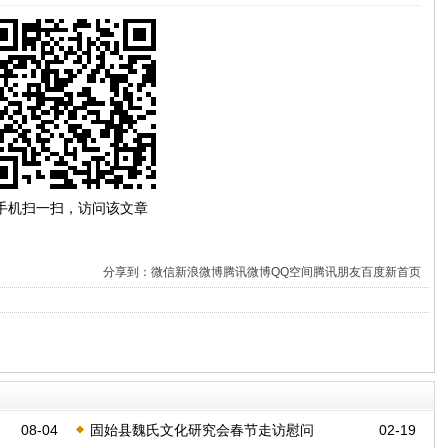
手机扫一扫，访问该文章
分享到：
微信
新浪微博
腾讯微博
QQ空间
腾讯朋友
百度新首页
08-04
固始县魏氏文化研究会春节走访慰问
02-19