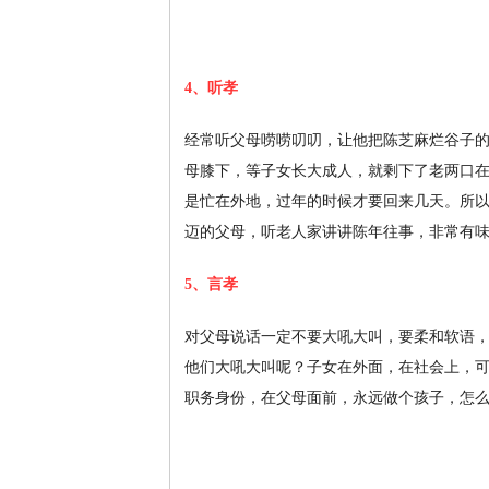
4、听孝
经常听父母唠唠叨叨，让他把陈芝麻烂谷子
母膝下，等子女长大成人，就剩下了老两口
是忙在外地，过年的时候才要回来几天。所
迈的父母，听老人家讲讲陈年往事，非常有
5、言孝
对父母说话一定不要大吼大叫，要柔和软语
他们大吼大叫呢？子女在外面，在社会上，
职务身份，在父母面前，永远做个孩子，怎