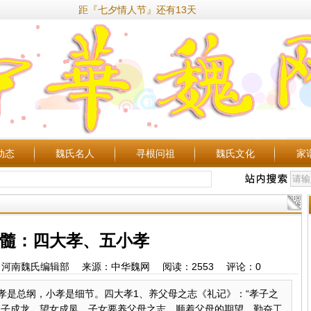
距『七夕情人节』还有13天
动态
魏氏名人
寻根问祖
魏氏文化
家
髓：四大孝、五小孝
45 作者：河南魏氏编辑部 来源：中华魏网 阅读：
2553
评论：
0
孝是总纲，小孝是细节。四大孝1、养父母之志《礼记》：“孝子之
望子成龙、望女成凤，子女要养父母之志，顺着父母的期望，勤奋工