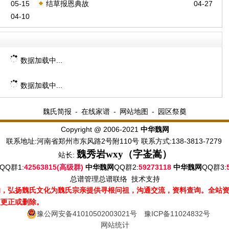
05-15
结草报恩典故
04-27
04-10
数据加载中...
数据加载中...
魏氏简报
-
在线家谱
-
网站地图
-
园区祭奠
Copyright @ 2006-2021
中华魏网
联系地址:河南省郑州市东风路2号附110号 联系方式:138-3813-7279
魏秀岩
wxy（字崟嵩）
站长:
QQ群1:
42563815(高级群)
QQ群2:
59273118
QQ群3:
中华魏网
中华魏网
总谱管理
总谱联络
技术支持
的，弘扬魏氏文化为魏氏宗亲提供寻根问祖，沟通交流，资料查询。全站
便更正或删除。
豫公网安备41010502003021号
豫ICP备11024832号
网站统计