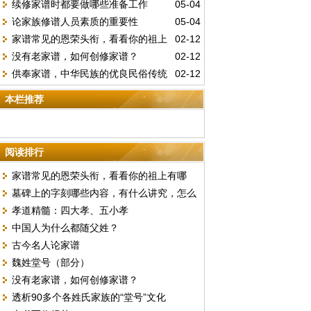
续修家谱时都要做哪些准备工作
05-04
论家族修谱人员素质的重要性
05-04
家谱常见的恩荣头衔，看看你的祖上
02-12
没有老家谱，如何创修家谱？
02-12
有哪些？
供奉家谱，中华民族的优良民俗传统
02-12
本栏推荐
阅读排行
家谱常见的恩荣头衔，看看你的祖上有哪
墓碑上的字刻哪些内容，有什么讲究，怎么
些？
孝道精髓：四大孝、五小孝
刻
中国人为什么都随父姓？
古今名人论家谱
魏姓堂号（部分）
没有老家谱，如何创修家谱？
透析90多个各姓氏家族的“堂号”文化