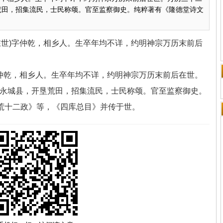
垦荒田，招集流民，士民称颂。官至监察御史。纯粹著有《隆德堂诗文
后在世)字仲乾，相乡人。生卒年均不详，约明神宗万历末前后
)字仲乾，相乡人。生卒年均不详，约明神宗万历末前后在世。
知永城县，开垦荒田，招集流民，士民称颂。官至监察御史。
荒十二政》等，《四库总目》并传于世。