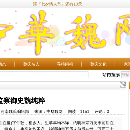
距『七夕情人节』还有10天
动态
魏氏名人
寻根问祖
魏氏文化
家
监察御史魏纯粹
24 作者：河南魏氏编辑部 来源：中华魏网 阅读：
1151
评论：
0
前后在世)字仲乾，相乡人。生卒年均不详，约明神宗万历末前后在
仲乾，相乡人。生卒年均不详，约明神宗万历末前后在世。万历三十二