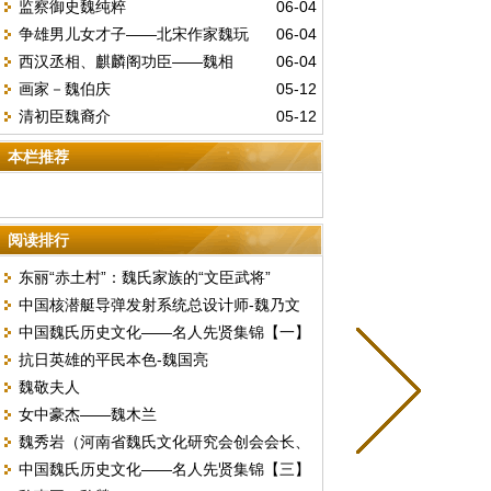
监察御史魏纯粹
06-04
魏乃文
争雄男儿女才子——北宋作家魏玩
06-04
西汉丞相、麒麟阁功臣——魏相
06-04
画家－魏伯庆
05-12
清初臣魏裔介
05-12
本栏推荐
阅读排行
东丽“赤土村”：魏氏家族的“文臣武将”
中国核潜艇导弹发射系统总设计师-魏乃文
中国魏氏历史文化——名人先贤集锦【一】
抗日英雄的平民本色-魏国亮
魏敬夫人
女中豪杰——魏木兰
魏秀岩（河南省魏氏文化研究会创会会长、
中国魏氏历史文化——名人先贤集锦【三】
常务副会长、魏氏联谱专家）