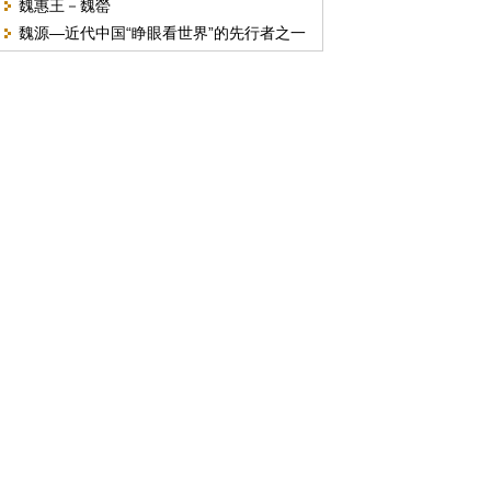
魏惠王－魏罃
魏源—近代中国“睁眼看世界”的先行者之一