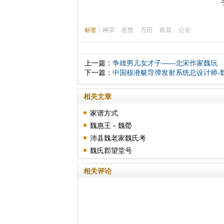
标签：
神宗
在世
万历
前后
公元
上一篇：
争雄男儿女才子——北宋作家魏玩
下一篇：
中国核潜艇导弹发射系统总设计师-
相关文章
家谱方式
魏惠王－魏罃
沛县魏老家魏氏考
魏氏郡望堂号
相关评论