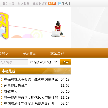
设为主页
加入收藏
保存到桌面
谱知识
宗亲留言
文艺走廊
本栏最新
中保村魏氏英烈谱：战火中闪耀的家
04-17
南昌魏氏先贤录
11-06
族忠魂
魏敬夫人
08-10
镇平魏新峙诗词：时代风云与情怀的
11-29
中国核潜艇导弹发射系统总设计师-
02-24
历史映照