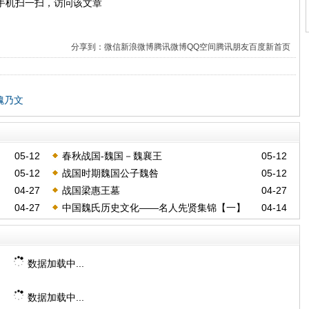
手机扫一扫，访问该文章
分享到：
微信
新浪微博
腾讯微博
QQ空间
腾讯朋友
百度新首页
魏乃文
05-12
春秋战国-魏国－魏襄王
05-12
05-12
战国时期魏国公子魏咎
05-12
04-27
战国梁惠王墓
04-27
04-27
中国魏氏历史文化——名人先贤集锦【一】
04-14
数据加载中...
数据加载中...