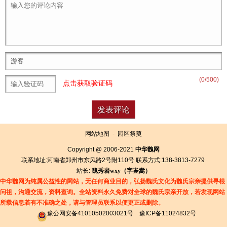
(
0
/500)
点击获取验证码
网站地图
-
园区祭奠
Copyright @ 2006-2021
中华魏网
联系地址:河南省郑州市东风路2号附110号 联系方式:138-3813-7279
站长:
魏秀岩
wxy（字
崟
嵩）
中华魏网为纯属公益性的网站，无任何商业目的，弘扬魏氏文化为魏氏宗亲提供寻根
问祖，沟通交流，资料查询。全站资料永久免费对全球的魏氏宗亲开放，若发现网站
所载信息若有
不准确之处，请与管理员联系以便更正或删除。
豫公网安备41010502003021号
豫ICP备11024832号