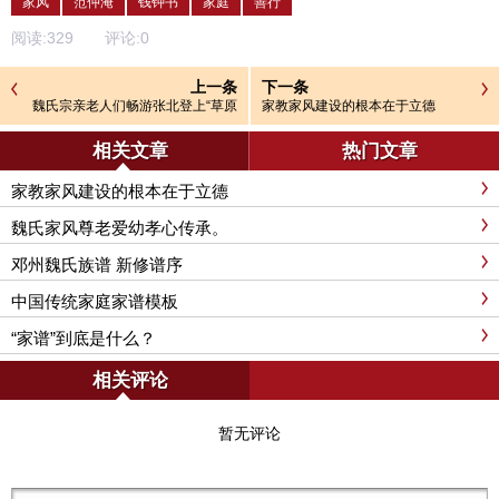
家风
范仲淹
钱钟书
家庭
善行
阅读:
329
评论:
0
上一条
下一条
魏氏宗亲老人们畅游张北登上“草原
家教家风建设的根本在于立德
天路”鸡冠山啦。
相关文章
热门文章
家教家风建设的根本在于立德
魏氏家风尊老爱幼孝心传承。
邓州魏氏族谱 新修谱序
中国传统家庭家谱模板
“家谱”到底是什么？
相关评论
暂无评论