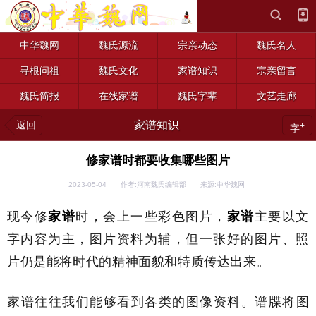
中华魏网
魏氏源流
宗亲动态
魏氏名人
寻根问祖
魏氏文化
家谱知识
宗亲留言
魏氏简报
在线家谱
魏氏字辈
文艺走廊
返回
家谱知识
+
字
修家谱时都要收集哪些图片
2023-05-04 作者:河南魏氏编辑部 来源:中华魏网
现今修
家谱
时，会上一些彩色图片，
家谱
主要以文
字内容为主，图片资料为辅，但一张好的图片、照
片仍是能将时代的精神面貌和特质传达出来。
家谱往往我们能够看到各类的图像资料。谱牒将图