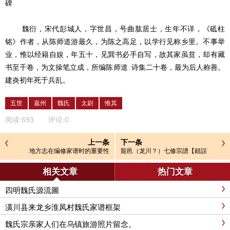
碑
魏衍，宋代彭城人，字世昌，号曲肱居士，生年不详，《砥柱
铭》作者，从陈师道游最久，为陈之高足，以学行见称乡里。不事举
业，惟以经籍自娱，年五十，见巽书必手自写，故其家虽贫，却有藏
书至千卷，为文操笔立成，所编陈师道
诗集二十卷，最为后人称善。
建炎初年死于兵乱。
五世
嘉州
魏氏
太尉
惟其
阅读:
693
评论:
0
上一条
下一条
地方志在编修家谱时的重要性
龍邑（龙川？）七修宗譜【錯誤
說】
相关文章
热门文章
四明魏氏源流圖
潢川县来龙乡淮凤村魏氏家谱框架
魏氏宗亲家人们在乌镇旅游照片留念。