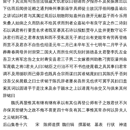
留守下其法焉勾当合流镇嵗大饥君叹曰朝请而夕报亦不及矣振廪出以
下估而后闻傍近赖之通判绛州事新庙学具师徒士故沉浮俗间檄县谕出
之讲试以时君与其属过焉后以朝散郎知嘉州自唐开元献荔子而今乐用
朱桑人始病之久而防矣不给其求而刑者众嘉祐中有良守哀之作二诗刻
石以讽君将行要贵名求者既至摹其石诗以报黠贾夺人盐井更数守讼不
决君行而还之君孝友慎和而不受私居无子弟过出有吏能常有劳再登格
而赏不及君亦不自告也绍圣元年二月已未卒年五十七明年二月甲子从
葬夀春两母并封崇荣二国夫人而所生何氏别封旌徳县太君娶李氏左金
吾卫大将军忠告之女封夀安县君三子男二女嫁蔡州助教刁寳臣濠州叅
军晁载之将君夫人曰铭臣之行治不可不书也使晁载之具其事曰君常
调不及用循职而已毋异也既具合宗而谋曰其谁铭晁妇曰其陈氏乎否则
没吾父矣晁载之曰士求铭于陈氏辞者屡矣吾所见也求可冀乎其妇曰盍
索其词以固请乎于是汶来及余于颍水之上以请晁与余交又与俱来其何
辞铭曰
魏氏再显惟其有继有继有承以有其位再登公师有子之致君伏不兴
亦保其世犍为之政不侮不畏更四十年良有其二事惟其常亦何以异夫人
之云铭则不愧
。
后山集巻十六 宋 陈师道
撰
魏衍辑
撰墓铭 墓表 行状 神道