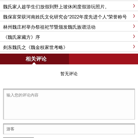
魏氏家人趁学生们放假到野上坡休闲度假游玩照片。
魏保富荣获河南姓氏文化研究会“2022年度先进个人”荣誉称号
林州魏庄村举办祭祖祀节暨颁发魏氏族谱活动
《魏氏家藏方》序
剡东魏氏之《魏金枝家世考略》
相关评论
暂无评论