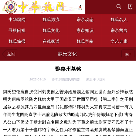
中华魏网
魏氏源流
宗亲动态
魏氏名人
寻根问祖
魏氏文化
家谱知识
宗亲留言
魏氏简报
在线家谱
魏氏字辈
文艺走廊
返回
魏氏文化
+
字
魏嘉州墓铭
2023-08-10 作者:河南魏氏编辑部 来源:中华魏网
魏氏望钜鹿自汉兖州刺史衡之曽孙始居魏之舘陶五世而至郑公辩毅慈
明为唐宗臣舘陶之魏始大甲于国谱又五世而至司徒【阙二字】之子别
居歙之婺源其后四世而至尚书礼部侍郎讳羽为太宗真宗三司使十有八
夀春
年而生龙图阁直学士讳讙见防致大功昭南邦以吏部侍郎归老下蔡
八公山下仍父子赠太尉在名臣之数别为下蔡之魏太尉两娶刁氏有子十
一人君乃第十子也讳绍字奉之任为将作监主簿尝知虞城县禁捕而盗止