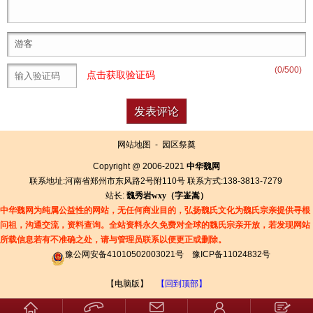
(
0
/500)
点击获取验证码
网站地图
-
园区祭奠
Copyright @ 2006-2021
中华魏网
联系地址:河南省郑州市东风路2号附110号 联系方式:138-3813-7279
站长:
魏秀岩
wxy（字
崟
嵩）
中华魏网为纯属公益性的网站，无任何商业目的，弘扬魏氏文化为魏氏宗亲提供寻根
问祖，沟通交流，资料查询。全站资料永久免费对全球的魏氏宗亲开放，若发现网站
所载信息若有
不准确之处，请与管理员联系以便更正或删除。
豫公网安备41010502003021号
豫ICP备11024832号
【电脑版】
【回到顶部】