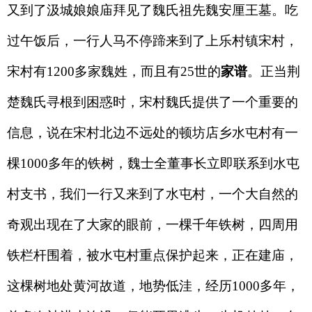
又到了汲城娘娘庙拜见了魏氏祖先魏安厘王墓。吃
过午饭后，一行人马不停蹄来到了上乐村镇宋村，
宋村有1200多家魏姓，而且有25世的
家谱
。正当荆
楚魏氏寻根到困惑时，宋村魏氏提供了一个重要的
信息，说在宋村北边不远处的顿坊店乡水屯村有一
棵1000多年的铁树，魏士全董事长立即联系到水屯
村支书，我们一行又来到了水屯村，一个大自然的
奇观出现在了大家的眼前，一棵千年铁树，四周用
铁栏杆围着，被水屯村重点保护起来，正在建庙，
这棵树地处黄河故道，地势低洼，经历1000多年，