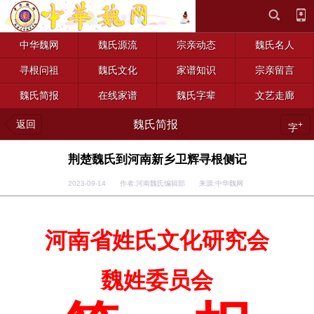
中华魏网
魏氏源流
宗亲动态
魏氏名人
寻根问祖
魏氏文化
家谱知识
宗亲留言
魏氏简报
在线家谱
魏氏字辈
文艺走廊
返回
魏氏简报
+
字
荆楚魏氏到河南新乡卫辉寻根侧记
2023-09-14 作者:河南魏氏编辑部 来源:中华魏网
河南省姓氏文化研究会
魏姓委员会