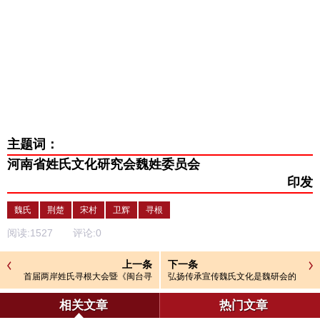
主题词：
河南省姓氏文化研究会魏姓委员
会
印发
魏氏
荆楚
宋村
卫辉
寻根
阅读:
1527
评论:
0
上一条
下一条
首届两岸姓氏寻根大会暨《闽台寻
弘扬传承宣传魏氏文化是魏研会的
根大典》平潭三部曲发布会
职责使命
相关文章
热门文章