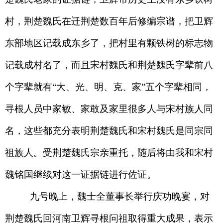
村，荆楚魏氏在迁荆楚数百年后修编宗谱，把卫辉
东部地区记载成东乡了，把村里有颗铁树的标志物
记载成村名了，而且宋村魏氏和荆楚魏氏字辈前八
个字辈就有“大、光、明、克、家”五个字辈相同，
寻根人员中家敏、家敢及家里很多人与宋村族人同
名，这些都充分表明荆楚魏氏和宋村魏氏是同宗同
祖族人。受荆楚魏氏宗亲重托，随后将由我和宋村
魏铭国继续对这一证据链进行佐证。
九号晚上，魏士全董事长举行庆功晚宴，对
荆楚魏氏回河南卫辉寻根问祖取得重大成果，表示