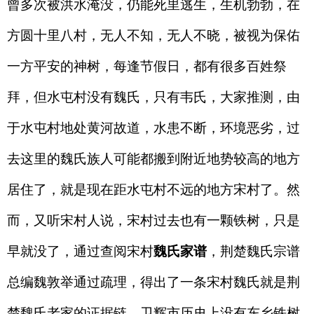
曾多次被洪水淹没，仍能死里逃生，生机勃勃，在
方圆十里八村，无人不知，无人不晓，被视为保佑
一方平安的神树，每逢节假日，都有很多百姓祭
拜，但水屯村没有魏氏，只有韦氏，大家推测，由
于水屯村地处黄河故道，水患不断，环境恶劣，过
去这里的魏氏族人可能都搬到附近地势较高的地方
居住了，就是现在距水屯村不远的地方宋村了。然
而，又听宋村人说，宋村过去也有一颗铁树，只是
早就没了，通过查阅宋村
魏氏家谱
，荆楚魏氏宗谱
总编魏敦举通过疏理，得出了一条宋村魏氏就是荆
楚魏氏老家的证据链，卫辉市历史上没有东乡铁树