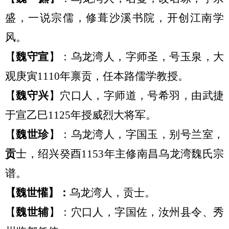
盛，一说宗儒，
修葺
沙溪书院，开创江南学
风。
【
魏守宣
】：乌龙湾
人，
字师圣，号玉泉，大
观庚寅
1110年禀贡，任本路儒学教授。
【
魏守兴
】穴口
人，
字师道，号希羽，由武捷
于宣
乙巳
1125年授威烈大将军。
【
魏世珍
】：
乌龙湾
人，
字国玉，别号兰室，
贡
士，绍兴
癸酉
1153年主修南昌
乌龙湾
魏氏宗
谱。
【
魏世懽
】：
乌龙湾
人
，贡士。
【
魏世辅
】：穴口
人，
字国佐，
汝州县令、秀