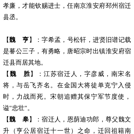
孝廉
，
才能钦赐进士
，
任南京淮安府邳州宿迁
县丞
。
【
魏
亨
】：
字希孟，号松轩，进贤旧谱记载
是謩公三子，有勇略，唐昭宗时出镇淮安府宿
迁县而居其地。
【
魏
胜
】：
江苏宿迁人，字彦威，
南宋
名
将，与岳飞齐名。在金国大将徒单克宁入侵
时，力战而死。宋朝追赠其保宁军节度使，
谥
"忠壮"。
【
魏
皋
】：
宿迁人，恩荫迪功郎，尊父魏文
升（亨公居宿迁十一世）之命，迁回祖籍南