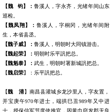
【
魏
钧
】：
鲁溪人，字永齐，光绪年间山东
巡检。
【
魏凤翔
】：
鲁溪人，字桐冈，光绪年间附
生，本省县丞。
【
魏子威
】：
鲁溪人，明朝时大同镇游击。
【
魏起荣
】：
明朝时乐平訉把总。
【
魏魁泰
】：
武生，明朝时署新城訉把总。
【
魏启荣
】：乐平訉把总。
【
魏
清
】
南昌县灌城乡龙沙里人，
字
友置，
开宝庚午
970
年进士，端拱巳丑
989年又中进
士，授保信军节度使推官，因黄巾窃发郡无良