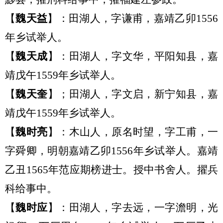
【
魏天益
】
：
田湖
人，
字谦甫，嘉靖乙卯
1556
年乡试举人。
【
魏天成
】：田湖
人，
字文华，平阳知县，嘉
靖戊午
1559年乡试举人。
【
魏天奎
】；田湖
人，
字文启，新宁知县
，
嘉
靖戊午
1559年乡试举人。
【
魏时亮
】：
木山
人
，
原名时望，
字工甫，一
字舜卿，
明朝嘉靖乙卯
1556年乡试举人。
嘉靖
乙丑
1565年范应期榜进士。
授中书舍人。擢兵
科给事中。
【
魏时应
】：田湖
人，
字去远，一字澹明
，
光