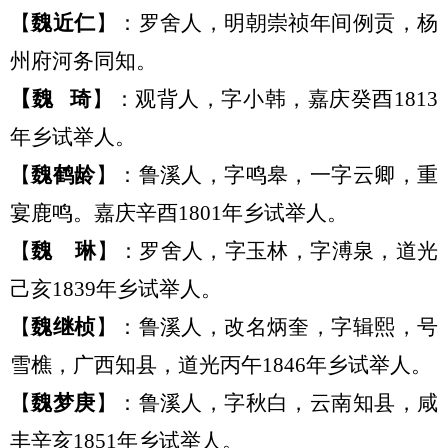
【
魏近仁
】：罗舍人
，明朝崇祯年间
例贡，杨
州府河务同知。
【
魏
琦
】：
观背人，字小韩，嘉庆癸酉
1813
年乡试举人。
【
魏鹤龄
】：鲁溪人
，
字鸣皋，一字云卿，重
宴鹿鸣。嘉庆辛酉
1801年乡试举
人。
【
魏
琳
】：罗舍人
，
字玉林，字溥泉，道光
己亥
1839年乡试举人。
【
魏继桢
】：鲁溪人
，
改名炳奎，字辑熙，号
雪樵，广西知县，道光丙午
1846年乡试举人。
【
魏梦庚
】：鲁溪人
，
字秋白，云南知县，咸
丰辛亥
1851年乡试举人。