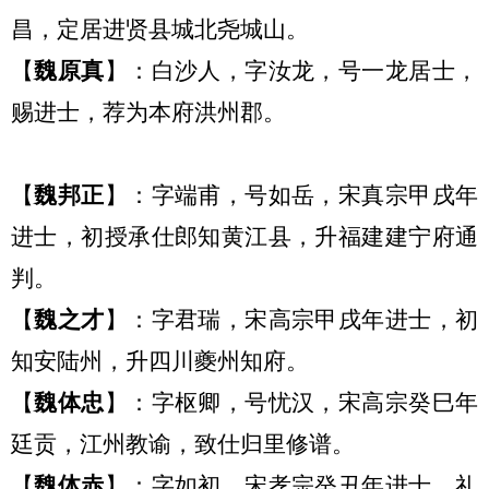
昌，定居进贤县城北尧城山。
【
魏原真
】：
白沙人，
字汝龙，号一龙居士，
赐进士，荐为本府洪州郡。
【
魏
邦正
】：
字端甫，号如岳，宋真宗甲戌年
进士，初授承仕郎知黄江县，升福建建宁府通
判。
【
魏
之才
】：
字君瑞，宋高宗甲戌年进士，初
知安陆州，升四川夔州知府。
【
魏
体忠
】：
字枢卿，号忧汉，宋高宗癸巳年
廷贡，江州教谕，致仕归里修谱。
【
魏
体赤
】：
字如初，宋孝宗癸丑年进士，礼