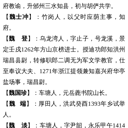
府教谕，升邠州三水知县，初与胡俨共学。
【
魏士冲
】：
竹岗人，以父时应荫主事，
知
府
。
【
魏
登
】：乌龙湾人
，
字止子
，
号龙溪，景
定壬戌
1262年方山京榜进士。授迪功郎知洪州
瑞昌县尉，转修职郎二调无为军文学教官，仕
至奉议大夫、1271年浙江提领兼知嘉兴府华亭
盐场事，瑞昌尉。
【
魏
国珍
】：
车塘人，元岳蔍书院山长。
【
魏
端
】：
厚田人
，洪武癸酉
1393年乡试举
人。
【
魏
淡
】：
车塘人，字尹韶，
永乐甲午
1414