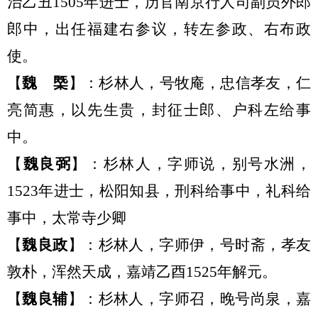
治乙丑
1505年进士，历官南京行人司副员外郎
郎中，出任福建右参议，转左参政、右布政
使。
【
魏
㮣
】：
杉林人，
号牧庵
，
忠信孝友，仁
亮简惠，以先生贵，封征士郎、户科左给事
中。
【
魏
良弼
】：
杉林人，字师说，别号水洲，
1523年进士，松阳知县，刑科给事中，礼科给
事中，太常寺少卿
【
魏
良政
】：
杉林人，字师伊，号时斋，孝友
敦朴，浑然天成，嘉靖乙酉
1525年
解元。
【
魏
良辅
】：
杉林人，字师召，晚号尚泉，嘉