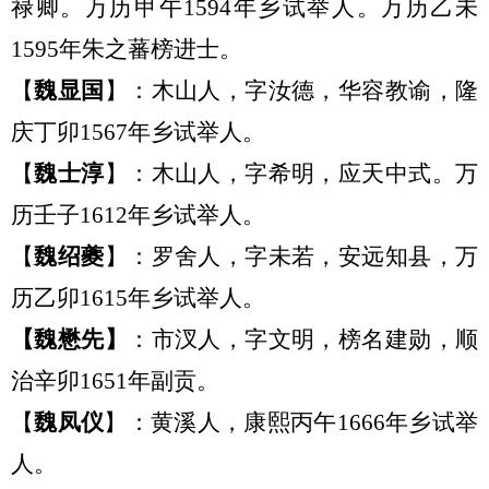
禄卿。万历甲午
1594年乡试举
人。
万历乙未
1595年朱之蕃榜进士。
【
魏显国
】：木山人
，
字汝德，华容教谕，隆
庆丁卯
1567年乡试举人。
【
魏士淳
】：
木山
人
，
字希明
，
应天中式。万
历壬子
1612年乡试举人。
【
魏绍夔
】：罗舍人
，
字未若，安远知县，万
历乙卯
1615年乡试举人。
【
魏懋先
】
：
市汊人，字文明，榜名建勋，顺
治辛卯
1651年副贡。
【
魏凤仪
】：黄溪
人，
康熙丙午
1666年乡试举
人。