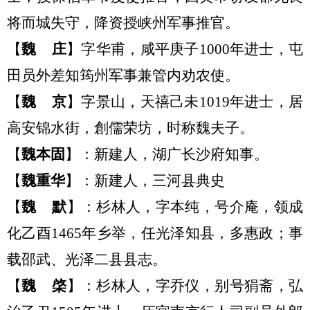
将而城失守，降资授峡州军事推官。
【
魏
庄
】
字华甫，
咸平庚子
1000年进士，屯
田员外差知筠州军事兼管内劝农使。
【
魏
京
】字景山，天禧己未
1019年进士，
居
高安
锦水街，創
儒荣坊
，时称魏夫子。
【
魏
本固
】：
新建人，湖广长沙府知事。
【
魏
重华
】：
新建人，三河县典史
【
魏
默
】：
杉林人，字本纯，号介庵，领成
化乙酉
1465年
乡举，任光泽知县，多惠政；事
载邵武、光泽二县县志。
【
魏
棨
】：
杉林人，字乔仪，别号狷斋，弘