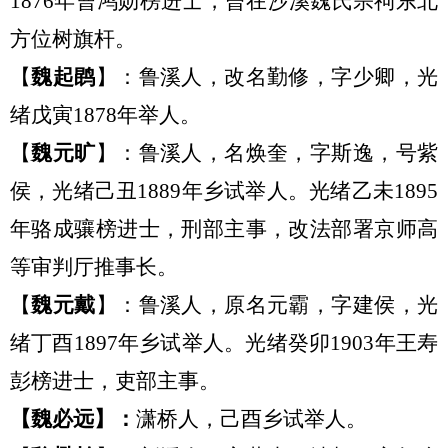
1876年曹鸿勋榜进士，曾在沙溪魏氏宗祠东北
方位树旗杆。
【
魏起鹍
】：鲁溪
人，
改名勤修，字少卿
，光
绪戊寅
1878年
举人
。
【
魏元旷
】：鲁溪人
，
名焕奎，字斯逸，
号紫
侯，
光绪己丑
1889年乡试举人。
光绪乙未
1895
年骆成骧榜进士
，刑部主事，改法部署京师高
等审判厅推事长
。
【
魏元戴
】：鲁溪
人，
原名元霸，字建侯
，
光
绪丁酉
1897年乡试举
人。
光绪癸卯
1903年王寿
彭榜进士
，吏部主事
。
【
魏必远
】：
潇桥
人，己酉乡试举人。