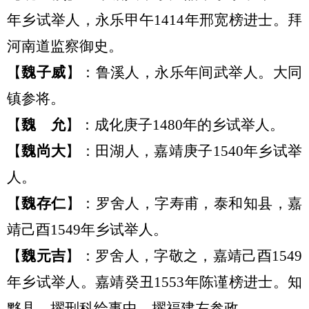
年
乡试举人，
永乐甲午
1414年
邢宽榜进士
。拜
河南道监察御史。
【
魏子威
】：鲁溪人
，
永乐年
间
武举
人。
大同
镇参将。
【
魏
允
】：成化庚子
1480年的乡试举人。
【
魏尚大
】：田湖
人，
嘉靖庚子
1540年乡试举
人。
【
魏存仁
】：罗舍人
，
字寿
甫
，泰和知县，嘉
靖己酉
1549年乡试举人。
【
魏元吉
】：罗舍人
，
字敬之，
嘉靖己酉
1549
年
乡试举人。
嘉靖癸丑
1553年陈谨榜进士。
知
黟县，擢刑科给事中，擢福建左参政。