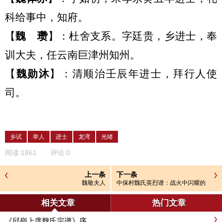
科给事中，知府。
【
魏
瓒
】：
杜舍支系。字廷贵，乡进士，奉
训大夫，任云南巨津州知州。
【
魏
勋沐
】：
清顺治壬辰年进士，拜行人使
司。
乡试
举人
进士
龙湾
光绪
阅读:
1861
评论:
0
上一条
下一条
魏敬夫人
中保村魏氏英烈谱：战火中闪耀的
家族忠魂
相关文章
热门文章
《邱嶺上庠魏氏宗谱》序