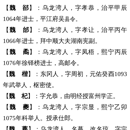
【
魏
郤
】：乌龙湾
人，
字孝恭
，
治平甲辰
1064年进士，平江府吴
县令。
【
魏
邰
】：乌龙湾
人，
字孝让，治平丙午
1066年进士，拜中顺大夫湖南宪副。
【
魏
矞
】：乌龙湾
人，
字凤梧
，
熙宁丙辰
1076年徐铎榜进士，高邮令。
【
魏
楷
】：东冈
人，
字周初
，
元佑癸酉
1093
年武举
人，
枢密使。
【
魏
杞
】：字允恭，由明经授富州学正。
【
魏
夔
】：乌龙湾
人，
字宗显，熙宁乙卯
1075年科举
人。
授承仕郎。
【
魏
藨
】：乌龙湾
人，
名蔓，改名琼，字宗