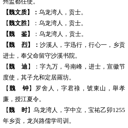
州监都任使
。
【
魏文质
】：
乌龙湾
人
，
贡士。
【
魏文胜
】：
乌龙湾
人
，
贡士。
【
魏
鉴
】
：
乌龙湾
人，
贡士。
【魏
烈】
：
沙溪人，
字迅行，行心一，
乡贡
进士，奉
父命
留
守沙溪书院。
【
魏
迪
】
：
字九万，号南峰，
进士，宣徽节
度使，其子允和定居羅坊。
【
魏
钟
】
罗舍人，
字君祿，號東山，舉孝
廉，授江夏令。
【
魏
时
】乌龙湾人
，
字中立，宝祐乙卯
1255
年乡贡，龙兴路儒学司训。