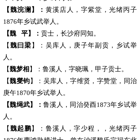
【
魏浣澜
】：
黄溪店人，字紫堂，光绪丙子
1876年
乡试武举人。
【
魏
平
】：
贡士，长沙府同知。
【
魏
曰
梁
】：吴库人
，
庚子年
副贡，
乡试举
人。
【
魏梦相
】：鲁溪
人，
字晓珮，
甲子贡士
。
【
魏燮钧
】：吴库人
，
字维贤，字赞堂，同治
庚午
1870年乡试举人。
【
魏绳武
】：
鲁溪人，同治癸酉
1873年乡试举
人。
【
魏起鹏
】：
鲁溪人，字少程，，光绪丙子