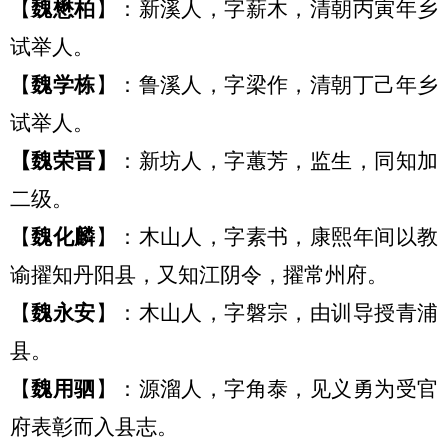
【
魏懋柏
】：新溪人
，
字薪木，清朝丙寅年乡
试举人。
【
魏学栋
】：鲁溪人
，
字梁作，清朝丁己年乡
试举人。
【
魏荣晋
】
：
新坊人，字蕙芳，监生，同知加
二级。
【
魏
化麟
】：
木山人，字素书，康熙年间以教
谕擢知丹阳县，又知江阴令，擢常州府。
【
魏
永安
】：
木山人，字磐宗，由训导授青浦
县。
【
魏
用驷
】：
源溜人，字角泰，见义勇为受官
府表彰而入县志。