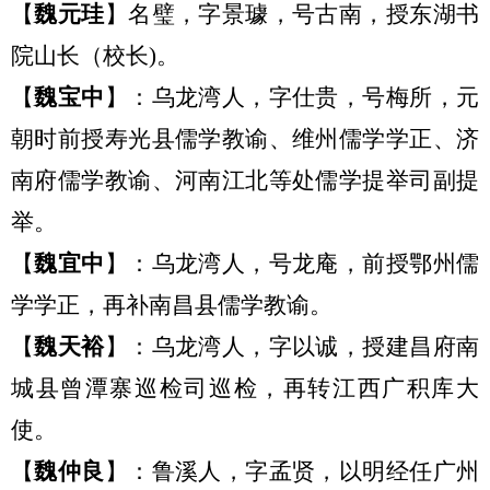
【
魏
元珪
】名璧，字景璩，号古南，授东湖书
院山长
（
校长
)
。
【
魏宝中
】：乌龙湾
人，
字仕贵，号梅所，
元
朝时
前授寿光县儒学教谕
、
维州儒学学正
、
济
南府儒学教谕
、
河南江北等处儒学提举司副提
举。
【
魏宜中
】：乌龙湾
人，
号龙庵，前授鄂州儒
学学正，再补南昌县儒学教谕。
【
魏天裕
】：乌龙湾
人，
字以诚，授建昌府南
城县曾潭寨巡检司巡检，再转江西广积库大
使。
【
魏
仲良
】：
鲁溪人，字孟贤，以明经任广州