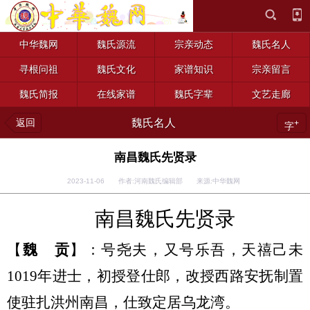
中华魏网
魏氏源流
宗亲动态
魏氏名人
寻根问祖
魏氏文化
家谱知识
宗亲留言
魏氏简报
在线家谱
魏氏字辈
文艺走廊
返回
魏氏名人
+
字
南昌魏氏先贤录
2023-11-06 作者:河南魏氏编辑部 来源:中华魏网
南昌魏氏
先贤录
【
魏
贡
】：号尧夫，又号乐吾，天禧己未
1019年进士，初授登仕郎，改授西路安抚制置
使驻扎洪州南昌，仕致定居乌龙湾
。