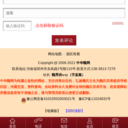
(
0
/500)
点击获取验证码
网站地图
-
园区祭奠
Copyright @ 2006-2021
中华魏网
联系地址:河南省郑州市东风路2号附110号 联系方式:138-3813-7279
站长:
魏秀岩
wxy（字
崟
嵩）
中华魏网为纯属公益性的网站，无任何商业目的，弘扬魏氏文化为魏氏宗亲提供寻根
问祖，沟通交流，资料查询。全站资料永久免费对全球的魏氏宗亲开放，若发现网站
所载信息若有
不准确之处，请与管理员联系以便更正或删除。
豫公网安备41010502003021号
豫ICP备11024832号
【电脑版】
【回到顶部】
首页
电话
短信
会员
留言