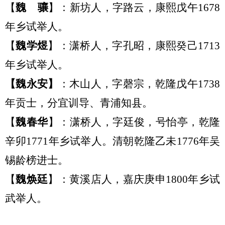
【
魏
骧
】：新坊人
，
字路云，康熙戊午
1678
年乡试举人。
【
魏学煜
】：潇桥人
，
字孔昭，康熙癸己
1713
年乡试举人。
【
魏永安
】
：木山人
，
字磬宗，乾隆戊午
1738
年贡士，分宜训导、青浦知县。
【
魏春华
】：潇桥人
，
字廷俊，号怡亭，乾隆
辛卯
1771年乡试举
人。
清朝乾隆乙未
1776年吴
锡龄榜进士。
【
魏焕廷
】：黄溪店人
，
嘉庆庚申
1800年乡试
武
举人。