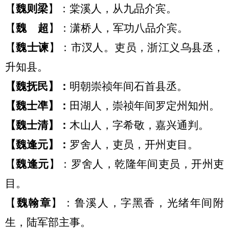
【
魏则
梁
】：棠溪人
，
从九品介宾。
【
魏
超
】：潇桥人
，
军功八品介宾。
【
魏士谏
】：市汊
人。
吏员，浙江义乌县丞，
升知县。
【
魏抚民
】：
明朝崇祯年间石首县丞。
【
魏士凖
】：
田湖人，崇祯年间罗定州知州。
【
魏士清
】：
木山人，字希敬，嘉兴通判。
【
魏逢元
】：
罗舍人，吏员，开州吏目。
【
魏逢元
】：罗舍
人，乾隆年间
吏员，开州吏
目。
【
魏翰章
】：鲁溪
人，
字黑香
，光绪年间
附
生，陆军部主事。