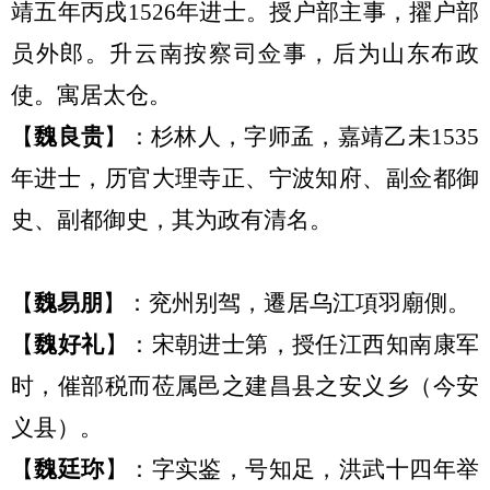
靖五年丙戌
1526年进士。授户部主事，擢户部
员外郎。升云南按察司佥事，后为山东布政
使。寓居太仓。
【
魏
良贵
】：
杉林人，字师孟，嘉靖乙未
1535
年进士，历官大理寺正、宁波知府、副佥都御
史、副都御史，其为政有清名。
【
魏易
朋
】：
兖州别驾，遷居乌江項羽廟側。
【
魏好
礼
】：宋
朝
进士第
，
授任江西知南康军
时
，
催部税而莅属邑之建昌县之安义乡
（今安
义县）。
【
魏
廷珎
】：字实鉴
，
号知足
，
洪武十四年举