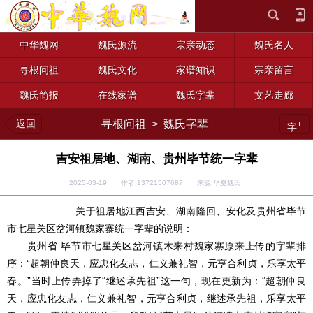
中华魏网
魏氏源流
宗亲动态
魏氏名人
寻根问祖
魏氏文化
家谱知识
宗亲留言
魏氏简报
在线家谱
魏氏字辈
文艺走廊
返回
寻根问祖
>
魏氏字辈
+
字
吉安祖居地、湖南、贵州毕节统一字辈
2025-03-19 作者:13721507687 来源:华夏魏氏
关于祖居地江西吉安、湖南隆回、安化及贵州省毕节
市七星关区岔河镇魏家寨统一字辈的说明：
贵州省 毕节市七星关区岔河镇木来村魏家寨原来上传的字辈排
序：“超朝仲良天，应忠化友志，仁义兼礼智，元亨合利贞，乐享太平
春。”当时上传弄掉了“继述承先祖”这一句，现在更新为：“超朝仲良
天，应忠化友志，仁义兼礼智，元亨合利贞，继述承先祖，乐享太平