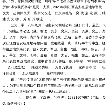
春。”另，需特别说明的是：所称“毕节七星区岔河镇木来村魏家寨”与
所称“毕节魏氏字辈”是同一支系，2023年到江西吉安祖居地续谱统一
改为：超朝仲良天，应宗化友志，仁义兼礼智，奕 代 启 宏 猷 ，继
述 光 先 德， 芳 名 万 载流……。
公元二零一八年九月，湖南安化朝魁公裔（魏）代球、启恩、代
平，湖南超华公派（魏）智改、奕永、奕永、奕初、奕豪、奕进、奕
琼、奕平、代科，贵州毕节超俊裔（魏）恩绪、合军、合香等宗亲多
次赴江西吉安祖居地寻根问祖、联络续谱、统一班行字辈等事宜。经
与祖居地宗亲代表（魏）文辉、军山、富生、恒山、海根、伟云、 瑞
云、莘芝、文裕、长裕、金裕、贵群、大云、福生、鑫正、正福等宗
亲代表协商达成决议，重申古谱班行并统一以下字辈：“中邦传世美
奕代啟宏猷 继述光先德 芳名万载流 家声开孝谊 祖
泽育英贤 永庆培成厚 嘉祥翊辅联”。
由于“中邦传世美”之前的字辈早有作古的宗亲使用这里不在列
出，为使祖居地的四个自然村与重新统一的字辈一致，故凡廷倚公嗣
孙从二十六世对应“奕”字辈统一执行上述班行。
【 魏合香，字啟香，号铭鸿，13721507687（电话、Q
Q､微信同号）】