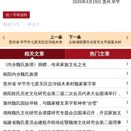
2025年3月19日.贵州.毕节
统一字辈说明
阅读:
575
评论:
0
上一条
下一条
贵州省 毕节市七星关区岔河镇木来
云南省昭通市水富市太平镇复兴村
村魏家寨字辈
魏家沟字辈
相关文章
热门文章
《内乡魏氏族谱》捐赠，传承家族文化之光
南阳内乡魏氏族谱
贵州省 毕节市七星关区岔河镇木来村魏家寨字辈
南阳姓氏历史文化研究会第二届二次会员代表大会圆满举行，
魏姓宗亲获表彰
滁州魏氏固始寻根，与魏家楼支系字辈神奇“合璧”
湖南魏氏文化研究会谱牒研究专题会议圆满召开，开启家族文
化传承新征程
福建省魏氏委员会建瓯市联络处暨魏徵文化研究会第二届理事
会会员大会圆满举行，传承文化凝聚宗亲力量