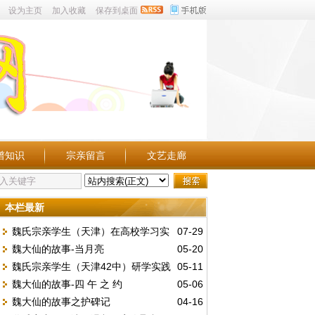
设为主页
加入收藏
保存到桌面
谱知识
宗亲留言
文艺走廊
本栏最新
魏氏宗亲学生（天津）在高校学习实
07-29
魏大仙的故事-当月亮
05-20
况点滴。
魏氏宗亲学生（天津42中）研学实践
05-11
魏大仙的故事-四 午 之 约
05-06
活动留影。
魏大仙的故事之护碑记
04-16