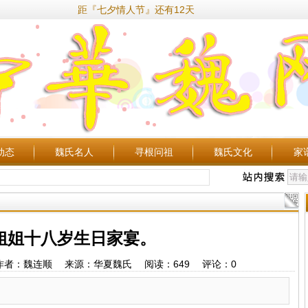
距『七夕情人节』还有12天
动态
魏氏名人
寻根问祖
魏氏文化
家
姐姐十八岁生日家宴。
3:33 作者：魏连顺 来源：华夏魏氏 阅读：
649
评论：
0