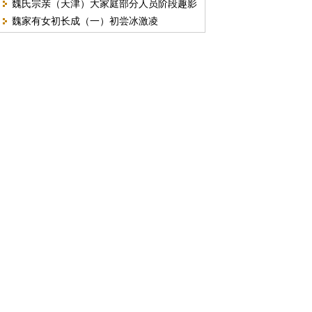
魏氏宗亲（天津）大家庭部分人员阶段趣影
强可爱
魏家有女初长成（一）初尝冰激凌
分享。