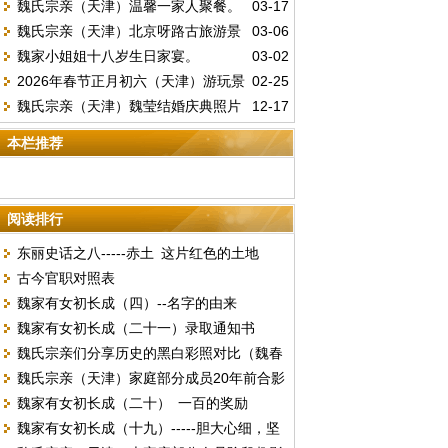
魏氏宗亲（天津）温馨一家人聚餐。
03-17
魏氏宗亲（天津）北京呀路古旅游景
03-06
魏家小姐姐十八岁生日家宴。
03-02
色分享。
2026年春节正月初六（天津）游玩景
02-25
魏氏宗亲（天津）魏莹结婚庆典照片
12-17
点留影。
2。
本栏推荐
阅读排行
东丽史话之八-----赤土 这片红色的土地
古今官职对照表
魏家有女初长成（四）--名字的由来
魏家有女初长成（二十一）录取通知书
魏氏宗亲们分享历史的黑白彩照对比（魏春
魏氏宗亲（天津）家庭部分成员20年前合影
满）全家福照片。
魏家有女初长成（二十） 一百的奖励
照片。
魏家有女初长成（十九）-----胆大心细，坚