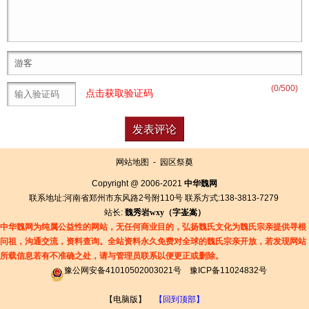
(
0
/500)
点击获取验证码
网站地图
-
园区祭奠
Copyright @ 2006-2021
中华魏网
联系地址:河南省郑州市东风路2号附110号 联系方式:138-3813-7279
站长:
魏秀岩
wxy（字
崟
嵩）
中华魏网为纯属公益性的网站，无任何商业目的，弘扬魏氏文化为魏氏宗亲提供寻根
问祖，沟通交流，资料查询。全站资料永久免费对全球的魏氏宗亲开放，若发现网站
所载信息若有
不准确之处，请与管理员联系以便更正或删除。
豫公网安备41010502003021号
豫ICP备11024832号
【电脑版】
【回到顶部】