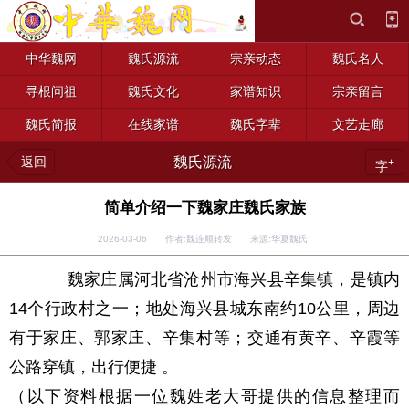
中华魏网
魏氏源流
宗亲动态
魏氏名人
寻根问祖
魏氏文化
家谱知识
宗亲留言
魏氏简报
在线家谱
魏氏字辈
文艺走廊
返回
魏氏源流
+
字
简单介绍一下魏家庄魏氏家族
2026-03-06 作者:魏连顺转发 来源:华夏魏氏
魏家庄属河北省沧州市海兴县辛集镇，是镇内
14
个行政村之一；地处海兴县城东南约
10
公里，周边
有于家庄、郭家庄、辛集村等；交通有黄辛、辛霞等
公路穿镇，出行便捷 。
（以下资料根据一位魏姓老大哥提供的信息整理而