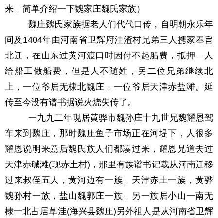
来，简单介绍一下魏家庄魏氏家族）
魏庄魏氏家族据老人们代代口传，自明朝永乐年
间及
1404
年由河南省卫辉府洼渣村兄弟三人携家奉旨
北迁，在山东过黄河渡口时因付不起船费，抵押一人
给船工做船费，但是人不随姓，另二位兄弟继续北
上，一位爷居无棣北魏庄，一位爷居天津赤盐滩。延
传至今没有谱书据说火烧失传了。
一九九二年现居黄骅市魏孙庄十九世兄魏耀恩驾
车来到魏庄，那时魏庄鱼子市场正在河堤下，人很多
耀恩说明来意后魏氏族人们都凑过来，耀恩兄道去过
天津赤碱滩
(
现赤土村
)
，那里有族谱书记载从河南迁移
过来叔侄五人，黄河边有一族，天津赤土一族，黄骅
魏孙村一族，盐山魏郭庄一族，另一族居小山一南无
棣一北占居草洼
(
海兴县魏庄
)
另外祖人是从河南省卫辉