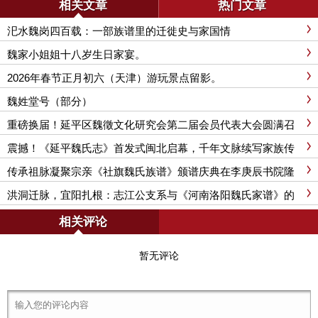
相关文章
热门文章
汜水魏岗四百载：一部族谱里的迁徙史与家国情
魏家小姐姐十八岁生日家宴。
2026年春节正月初六（天津）游玩景点留影。
魏姓堂号（部分）
重磅换届！延平区魏徵文化研究会第二届会员代表大会圆满召
开，新班子引领文化传承新征程
震撼！《延平魏氏志》首发式闽北启幕，千年文脉续写家族传
奇
传承祖脉凝聚宗亲《社旗魏氏族谱》颁谱庆典在李庚辰书院隆
重举行
洪洞迁脉，宜阳扎根：志江公支系与《河南洛阳魏氏家谱》的
百年故事
相关评论
暂无评论