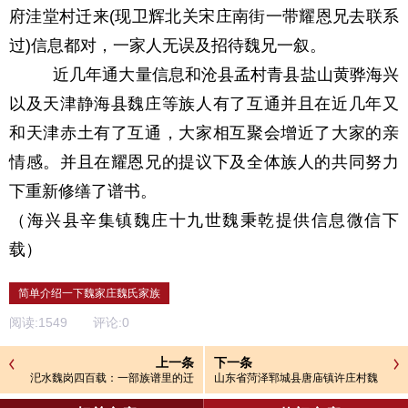
府洼堂村迁来
(
现卫辉北
关宋庄南街一带耀恩兄去联系
过
)
信息都对，一家人无误及招待魏兄一叙。
近几年通大量信息和沧县孟村青县盐山黄骅海兴
以及天津静海县魏庄等族人有了互通并且在近几年又
和天津赤土有了互通，大家相互聚会增近了大家的亲
情感。并且在耀恩兄的提议下及全体族人的共同努力
下重新修缮了谱书。
（海兴县辛集镇魏庄十九世魏秉乾提供信息微信下
载）
简单介绍一下魏家庄魏氏家族
阅读:
1549
评论:
0
上一条
下一条
汜水魏岗四百载：一部族谱里的迁
山东省菏泽郓城县唐庙镇许庄村魏
徙史与家国情
氏