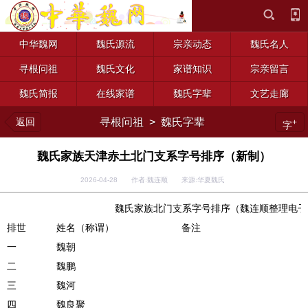
中华魏网
魏氏源流
宗亲动态
魏氏名人
寻根问祖
魏氏文化
家谱知识
宗亲留言
魏氏简报
在线家谱
魏氏字辈
文艺走廊
返回
寻根问祖
>
魏氏字辈
+
字
魏氏家族天津赤土北门支系字号排序（新制）
2026-04-28 作者:魏连顺 来源:华夏魏氏
魏氏家族北门支系字号排序（魏连顺整理电子
排世
姓名（称谓）
备注
一
魏朝
二
魏鹏
三
魏河
四
魏良聚