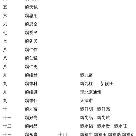
五
魏天稳
六
魏思用
六
魏思全
七
魏爱民
七
魏务民
八
魏仁作
八
魏仁猛
八
魏仁勇
九
魏维登
魏九富
九
魏维科
魏九柱-----新候庄
九
魏维进
现北京通州
九
魏维仕
天津市
十
魏九富
魏好明，魏好亮
十一
魏好亮
魏尚品，魏尚质
十二
魏尚品
魏永锡，魏永贵，魏永旺
十三
魏永贵
十四
魏福生.魏福玉.魏福魁.魏福达