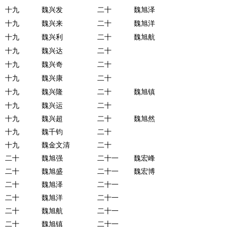
十九
魏兴发
二十
魏旭泽
十九
魏兴来
二十
魏旭洋
十九
魏兴利
二十
魏旭航
十九
魏兴达
二十
十九
魏兴奇
二十
十九
魏兴康
二十
十九
魏兴隆
二十
魏旭镇
十九
魏兴运
二十
十九
魏兴超
二十
魏旭然
十九
魏千钧
二十
十九
魏金文清
二十
二十
魏旭强
二十一
魏宏峰
二十
魏旭盛
二十一
魏宏博
二十
魏旭泽
二十一
二十
魏旭洋
二十一
二十
魏旭航
二十一
二十
魏旭镇
二十一