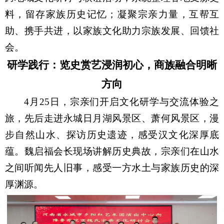
料，留存家族历史记忆；凝聚宗亲力量，互帮互
助、携手共进，以家族文化助力宗族发展、回馈社
会。
研学践行：览史赏艺浸润初心，商族融合明晰
方向
4
月
25
日，宗亲们开启文化研学与交流体验之
旅，先后走进永城日月湖风景区、萧何风景区，漫
步自然山水、探访历史遗迹，感受汉文化深厚底
蕴。魏启福会长现场讲解历史典故，宗亲们在山水
之间听闻先人旧事，感受一方水土与家族历史的深
厚渊源。