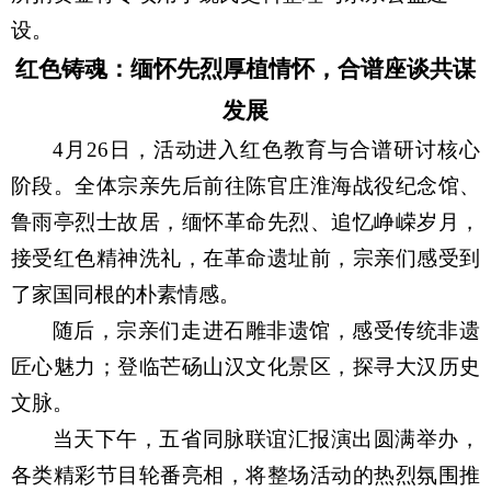
设。
红色铸魂：缅怀先烈厚植情怀，合谱座谈共谋
发展
4
月
26
日，活动进入红色教育与合谱研讨核心
阶段。全体宗亲先后前往陈官庄淮海战役纪念馆、
鲁雨亭烈士故居，缅怀革命先烈、追忆峥嵘岁月，
接受红色精神洗礼，在革命遗址前，宗亲们感受到
了家国同根的朴素情感。
随后，宗亲们走进石雕非遗馆，感受传统非遗
匠心魅力；登临芒砀山汉文化景区，探寻大汉历史
文脉。
当天下午，五省同脉联谊汇报演出圆满举办，
各类精彩节目轮番亮相，将整场活动的热烈氛围推