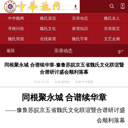
中华魏网
魏氏源流
宗亲动态
魏氏名人
寻根问祖
魏氏文化
家谱知识
宗亲留言
魏氏简报
在线家谱
魏氏字辈
文艺走廊
返回
宗亲动态
+
字
同根聚永城 合谱续华章-豫鲁苏皖京五省魏氏文化联谊暨
合谱研讨盛会顺利落幕
2026-04-28 作者:魏秀岩 来源:中华魏网
同根聚永城 合谱续华章
——
豫鲁苏皖京五省魏氏文化联谊暨合谱研讨盛
会顺利落幕