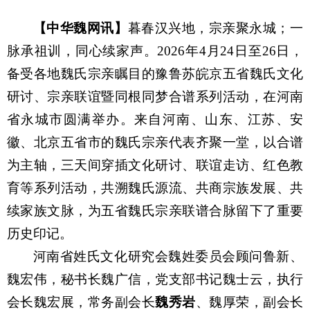
【中华魏网讯】
暮春汉兴地，宗亲聚永城；一
脉承祖训，同心续家声。
2026
年
4
月
24
日至
26
日，
备受各地魏氏宗亲瞩目的豫鲁苏皖京五省魏氏文化
研讨、宗亲联谊暨同根同梦合谱系列活动，在河南
省永城市圆满举办。来自河南、山东、江苏、安
徽、北京五省市的魏氏宗亲代表齐聚一堂，以合谱
为主轴，三天间穿插文化研讨、联谊走访、红色教
育等系列活动，共溯魏氏源流、共商宗族发展、共
续家族文脉，为五省魏氏宗亲联谱合脉留下了重要
历史印记。
河南省姓氏文化研究会魏姓委员会顾问鲁新、
魏宏伟，秘书长魏广信，党支部书记魏士云，执行
会长魏宏展，常务副会长
魏秀岩
、魏厚荣，副会长