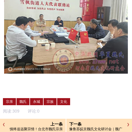
宗亲
魏氏
永城
宗族
文化
阅读:
309
评论:
0
上一条
下一条
慎终追远聚宗情！台北市魏氏宗亲
豫鲁苏皖京魏氏文化研讨会｜魏广