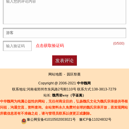
(
0
/500)
点击获取验证码
网站地图
-
园区祭奠
Copyright @ 2006-2021
中华魏网
联系地址:河南省郑州市东风路2号附110号 联系方式:138-3813-7279
站长:
魏秀岩
wxy（字
崟
嵩）
中华魏网为纯属公益性的网站，无任何商业目的，弘扬魏氏文化为魏氏宗亲提供寻根
问祖，沟通交流，资料查询。全站资料永久免费对全球的魏氏宗亲开放，若发现网站
所载信息若有
不准确之处，请与管理员联系以便更正或删除。
豫公网安备41010502003021号
豫ICP备11024832号