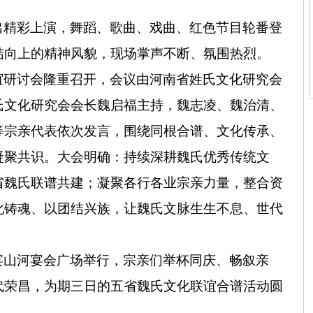
出精彩上演，舞蹈、歌曲、戏曲、红色节目轮番登
结向上的精神风貌，现场掌声不断、氛围热烈。
谊研讨会隆重召开，会议由河南省姓氏文化研究会
氏文化研究会会长魏启福主持，魏志凌、魏治清、
等宗亲代表依次发言，围绕同根合谱、文化传承、
凝聚共识。大会明确：持续深耕魏氏优秀传统文
省魏氏联谱共建；凝聚各行各业宗亲力量，整合资
化铸魂、以团结兴族，让魏氏文脉生生不息、世代
宴山河宴会广场举行，宗亲们举杯同庆、畅叙亲
代荣昌，为期三日的五省魏氏文化联谊合谱活动圆