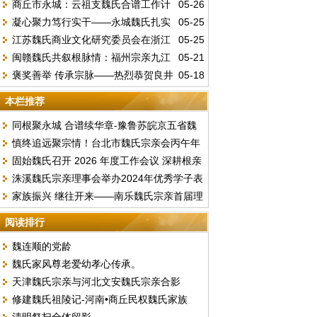
商丘市永城：云祖支魏氏合谱工作计
05-26
速。
凝心聚力笃行实干——永城魏氏扎实
05-25
划
江苏魏氏商业文化研究委员会在浙江
05-25
推进联谱修谱工作
闽赣魏氏共叙根脉情：福州宗亲九江
05-21
绍兴正式成立
褒奖善举 传承宗脉——热烈恭贺良井
05-18
寻根文化交流圆满举行
太白魏氏十三世祖公甫公族谱修纂圆满收官
本栏推荐
同根聚永城 合谱续华章-豫鲁苏皖京五省魏
慎终追远聚宗情！台北市魏氏宗亲会丙午年
氏文化联谊暨合谱研讨盛会顺利落幕
固始魏氏召开 2026 年度工作会议 深耕根亲
春季祭祖暨换届选举圆满举行
洙溪魏氏宗亲理事会举办2024年优秀学子表
文化擘画发展新篇
家族振兴 继往开来――南乐魏氏宗亲首届理
彰大会
事扩大会胜利召开
阅读排行
魏连顺的党龄
魏氏家风尊老爱幼孝心传承。
天津魏氏宗亲与河北文安魏氏宗亲合影
修建魏氏祖陵记-河南•商丘民权魏氏家族