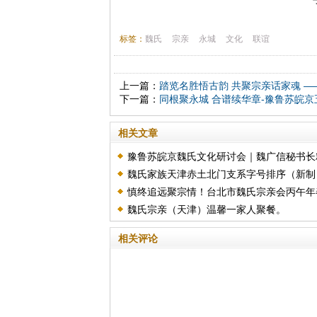
标签：
魏氏
宗亲
永城
文化
联谊
上一篇：
踏览名胜悟古韵 共聚宗亲话家魂 
下一篇：
同根聚永城 合谱续华章-豫鲁苏皖
相关文章
豫鲁苏皖京魏氏文化研讨会｜魏广信秘书长
魏氏家族天津赤土北门支系字号排序（新制
彩发言全文
慎终追远聚宗情！台北市魏氏宗亲会丙午年
魏氏宗亲（天津）温馨一家人聚餐。
季祭祖暨换届选举圆满举行
相关评论