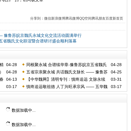
分享到：
微信
新浪微博
腾讯微博
QQ空间
腾讯朋友
百度新首页
—— 豫鲁苏皖京魏氏永城文化交流活动圆满举行
京五省魏氏文化联谊暨合谱研讨盛会顺利落幕
精
04-28
同根聚永城 合谱续华章-豫鲁苏皖京五省魏氏
04-28
）
04-28
五省宗亲聚永城 共话魏氏文脉长 —— 豫鲁苏
04-25
文化联谊暨合谱研讨盛会顺利落幕
春
04-13
【中华魏网】清明专刊：慎终追远 文脉永续
03-31
皖京魏氏文化研讨会圆满举行
03-17
慎终追远敬祖德 人丁兴旺承宗风 —— 五华魏
03-17
文明祭祖倡议书
氏宗亲隆重祭拜四世祖安公
数据加载中...
数据加载中...