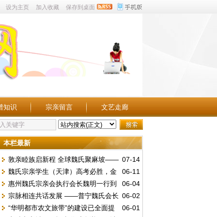
设为主页
加入收藏
保存到桌面
谱知识
宗亲留言
文艺走廊
本栏最新
敦亲睦族启新程 全球魏氏聚麻坡——
07-14
魏氏宗亲学生（天津）高考必胜，金
06-11
第五届世魏恳亲大会暨麻属魏氏公会三十周
惠州魏氏宗亲会执行会长魏明一行到
06-04
榜题名。
年庆典
宗脉相连共话发展 ——普宁魏氏会长
06-02
访总会汇报工作并交流《唐台魏氏谱志》编
“华明都市农文旅带”的建设已全面提
06-01
魏李锦赴中山海洲开展宗亲座谈
撰事宜