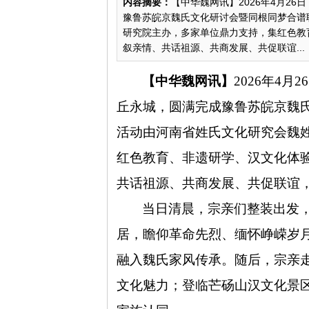
内容摘要：
【中华魏网讯】2026年4月2
豫鲁苏皖京魏氏文化研讨会暨同根同梦合谱
研究院主办，多家单位鼎力支持，集红色教
叙亲情、共话祖源、共商发展、共促联谊...
【中华魏网讯】
2026
年
4
月
26
丘永城，圆满完成豫鲁苏皖京魏
活动由河南省姓氏文化研究会魏
红色教育、非遗研学、汉文化体
共话祖源、共商发展、共促联谊
当日清晨，宗亲们整装出发
居，瞻仰革命先烈、缅怀峥嵘岁
融入魏氏家风传承。随后，宗亲
文化魅力；登临芒砀山汉文化景