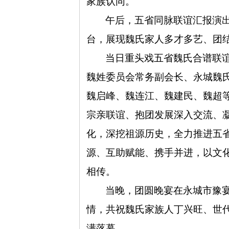
家族认同。
午后，五省同脉联谊汇报演
台，展现魏氏家人多才多艺、团
当日重头戏五省魏氏合谱联
魏姓委员会常务副会长、永城魏
魏启峰、魏连江、魏建民、魏超
宗亲联谊、抱团发展深入交流、
化，深挖祖源历史，全力推进五
源、互助赋能、携手并进，以文
相传。
当晚，团圆晚宴在永城市豫
情，共祝魏氏家族人丁兴旺、世
满落幕。