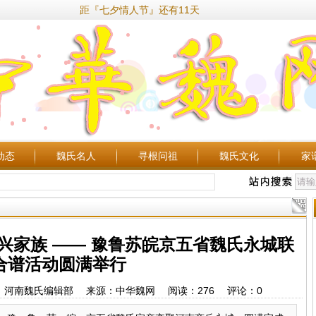
距『七夕情人节』还有11天
动态
魏氏名人
寻根问祖
魏氏文化
家
兴家族 —— 豫鲁苏皖京五省魏氏永城联
合谱活动圆满举行
26 作者：河南魏氏编辑部 来源：中华魏网 阅读：
276
评论：
0