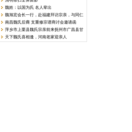
清明祭扫全体留影
2022年(壬寅)祖陵捐款功德榜
魏姓：以国为氏 名人辈出
魏旭宏会长一行，赴福建拜访宗亲，与同仁
南昌魏氏后裔 支重修宗谱商讨会邀请函
共商弘扬魏徵文化大计
萍乡市上栗县魏氏宗亲前来抚州市广昌县甘
天下魏氏喜相逢，河南老家迎亲人
竹镇洙溪（株桥）寻根纪实