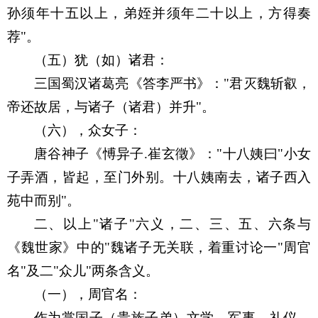
孙须年十五以上，弟姪并须年二十以上，方得奏
荐
"
。
（五）犹（如）诸君：
三国蜀汉诸葛亮《答李严书》：
"
君灭魏斩叡，
帝还故居，与诸子（诸君）并升
"
。
（六），众女子：
唐谷神子《愽异子
.
崔玄徵》：
"
十八姨曰
"
小女
子弄酒，皆起，至门外别。十八姨南去，诸子西入
苑中而别
"
。
二、以上
"
诸子
"
六义，二、三、五、六条与
《魏世家》中的
"
魏诸子无关联，着重讨论一
"
周官
名
"
及二
"
众儿
"
两条含义。
（一），周官名：
作为掌国子（贵族子弟）文学，军事，礼仪，