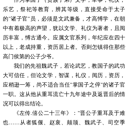
乐艺，祭祀等教育，辨其等级，直接受命于太子
的
"
诸子官
"
员，必须是文武兼备，才高愽学，在朝
中有着极高的声望，犹以文学、礼仪为著者，且阅
历丰富，愽古通今。应属文官系列，年纪应在四十
以上，老成持重，资历居上者。否则怎镇得住那些
高门侯第的公子少爷。
我们的先祖魏武子，若论武艺，教国子的武功
大可信任，但论文学，智谋，礼仪，阅历，资历，
应稍逊一筹，尚不适合当任
"
掌国子之倅
"
的诸子官
一职。这从他从重耳流亡十九年途中及返晋后的情
况可以得出结论。
《左传
.
僖公二十三年》：
"
晋公子重耳及于难
也
……
从者狐偃、赵衰、颠颉、魏武子、司空季