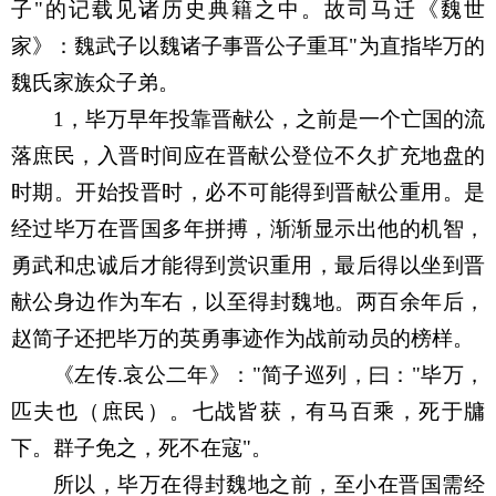
子
"
的记载见诸历史典籍之中。故司马迁《魏世
家》：魏武子以魏诸子事晋公子重耳
"
为直指毕万的
魏氏家族众子弟。
1
，毕万早年投靠晋献公，之前是一个亡国的流
落庶民，入晋时间应在晋献公登位不久扩充地盘的
时期。开始投晋时，必不可能得到晋献公重用。是
经过毕万在晋国多年拼搏，渐渐显示出他的机智，
勇武和忠诚后才能得到赏识重用，最后得以坐到晋
献公身边作为车右，以至得封魏地。两百余年后，
赵简子还把毕万的英勇事迹作为战前动员的榜样。
《左传
.
哀公二年》：
"
简子巡列，曰：
"
毕万，
匹夫也（庶民）。七战皆获，有马百乘，死于牗
下。群子免之，死不在寇
"
。
所以，毕万在得封魏地之前，至小在晋国需经