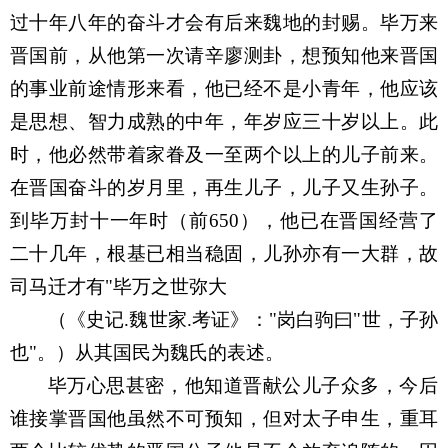
过十年八年的奋斗才会有后来魏地的封赐。毕万来
晋国前，从他第一次请辛廖测卦，想预知他来晋国
的事业前途情形来看，他已经不是小青年，他应该
是思想、智力成熟的中年，年岁应三十岁以上。此
时，他必然带着家眷及一至两个以上的儿子前来。
在晋国奋斗的岁月里，再生儿子，儿子又生孙子。
到毕万封十一年时（前
650
），他已在晋国经营了
二十几年，根基已相当稳固，儿孙亦有一大群，故
司马迁才有
"
毕万之世弥大
（《史记
.
魏世家
.
考证》：
"
岗白驹曰
"
世，子孙
也
"
。）从其国民为魏氏的表述。
毕万心思甚密，他知道晋献公儿子众多，今后
谁接掌晋国他虽然不可预知，但对太子申生，重耳