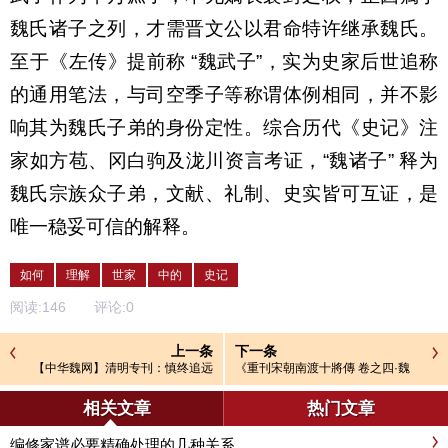
魏氏诸子之列，才需晋文公以君命特许继承魏氏。
至于《左传》提前称
“
魏武子
”
，实为史家后世追称
的通用笔法，与司空季子等称谓体例相同，并不影
响其为魏氏子弟的身份定性。综合历代《史记》注
家如方苞、冈白驹及泷川资言考证，
“
魏诸子” 释为
魏氏宗族众子弟，文献、礼制、史实皆可互证，是
唯一稳妥可信的解释。
如何
理解
世家
中的
史记
阅读:
146
评论:
0
上一条
下一条
【中华魏网】清明专刊：慎终追远
《重刊宋朝南渡十將傳 卷之四·魏
文脉永续 文明祭祖倡议书
勝》白話文注釋
相关文章
热门文章
编修家谱必要精确处理的几种关系