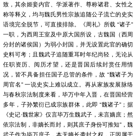
致，其余姬妾内官、学派著作、尊称诸君、女性之
称等释义，均与魏氏男性宗族追随公子流亡的史实
语境完全脱节，可直接排除。《周礼》所载
“
诸子
”
一职，为西周王室及中原大国所设，古魏国（西周
分封的诸侯国）为弱小封国，并无设置此官的确切
史料可考；且魏武子追随重耳时年纪尚轻，无论从
任职资历、阅历才望，还是晋国后续封赏任用情
况，皆不具备担任国子总管的条件，故
“
魏诸子为
周官名
”
一说史实上难以成立。再从家族发展脉络
与春秋宗法制度来看，毕万中年入晋，在晋国经营
多年，子孙繁衍已成宗族群体，此即
“
魏诸子
”
；据
《史记
·
魏世家》仅言毕万生魏武子，未言嫡庶；然
依宗法制，非嫡长而封，则其庶子身份可推知
”
，魏
武子作为毕万庶子，本无嫡长袭封之权，正因属于