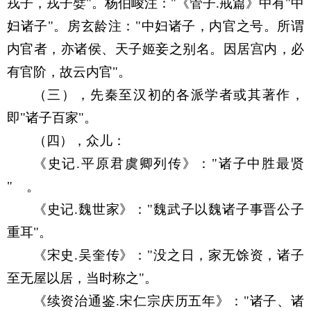
戎子，戎子嬖
"
。杨伯峻注：
"
《管子
.
戒篇》中有
"
中
妇诸子
"
。房玄龄注：
"
中妇诸子，内官之号。所谓
内官者，亦诸侯、天子姬妾之别名。因居宫内，必
有官阶，故云内官
"
。
（三），先秦至汉初的各派学者或其著作，
即
"
诸子百家
"
。
（四），众儿：
《史记
.
平原君虞卿列传》：
"
诸子中胜最贤
"
。
《史记
.
魏世家》：
"
魏武子以魏诸子事晋公子
重耳
"
。
《宋史
.
吴奎传》：
"
没之日，家无馀资，诸子
至无屋以居，当时称之
"
。
《续资治通鉴
.
宋仁宗庆历五年》：
"
诸子、诸