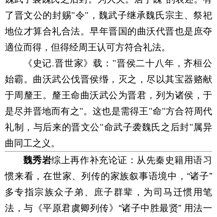
了晋文公的封赐
"
令
"
，魏武子继承魏氏宗主、祭祀
地位才算合礼合法。早年晋国的曲沃代晋也是庶夺
適位而得，但得经周王认可方符合礼法。
《史记
.
晋世家》载：
"
晋侯二十八年，齐桓公
始霸。曲沃武公伐晋侯缗，灭之，尽以其宝器赂献
于周釐王。釐王命曲沃武公为晋君，列为诸侯，于
是尽并晋地而有之
"
。这也是需得王
"
命
"
方合符周代
礼制，与后来的晋文公
"
命武子袭魏氏之后封
"
属异
曲同工之义。
魏秀岩
综上再作补充论证：从先秦史籍用语习
惯来看，在世家、列传的家族叙事语境中，“诸子”
多专指宗族众子弟、庶子群辈，为司马迁惯用笔
法，与《平原君虞卿列传》
“
诸子中胜最贤
”
用法一