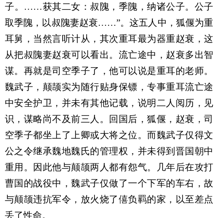
子。
……
获其二女：叔隗，季隗，纳诸公子。公子
取季隗，以叔隗妻赵衰
……”
。这五人中，狐偃为重
耳舅，当然言听计从，其次重耳最为器重赵衰，这
从把叔隗妻赵衰可以看出。流亡途中，赵衰多出智
谋。再就是司空季子了，他可以说是重耳的老师。
魏武子，颠颉实为随行贴身保镖，专事重耳流亡途
中安全护卫，并未有其他记载，说明二人阅历，见
识，谋略尚不及前三人。回国后，狐偃，赵衰，司
空季子都坐上了上卿或大将之位。而魏武子仅得文
公之令继承魏地魏氏的管理权，并未得到晋国朝中
重用。因此他与颠颉两人都有怨气。几年后在攻打
曹国的战役中，魏武子仅做了一个下军的车右，故
与颠颉违抗军令，放火烧了僖负羁的家，以至差点
丢了性命。