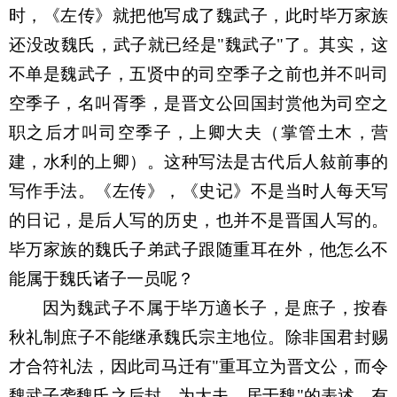
时，《左传》就把他写成了魏武子，此时毕万家族
还没改魏氏，武子就已经是
"
魏武子
"
了。其实，这
不单是魏武子，五贤中的司空季子之前也并不叫司
空季子，名叫胥季，是晋文公回国封赏他为司空之
职之后才叫司空季子，上卿大夫（掌管土木，营
建，水利的上卿）。这种写法是古代后人敍前事的
写作手法。《左传》，《史记》不是当时人每天写
的日记，是后人写的历史，也并不是晋国人写的。
毕万家族的魏氏子弟武子跟随重耳在外，他怎么不
能属于魏氏诸子一员呢？
因为魏武子不属于毕万適长子，是庶子，按春
秋礼制庶子不能继承魏氏宗主地位。除非国君封赐
才合符礼法，因此司马迁有
"
重耳立为晋文公，而令
魏武子袭魏氏之后封。为大夫。居于魏
"
的表述。有