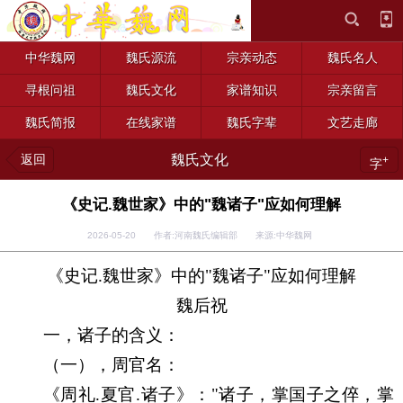
中华魏网
魏氏源流
宗亲动态
魏氏名人
寻根问祖
魏氏文化
家谱知识
宗亲留言
魏氏简报
在线家谱
魏氏字辈
文艺走廊
返回
魏氏文化
+
字
《史记.魏世家》中的"魏诸子"应如何理解
2026-05-20 作者:河南魏氏编辑部 来源:中华魏网
《史记
.
魏世家》中的
"
魏诸子
"
应如何理解
魏后祝
一，诸子的含义：
（一），周官名：
《周礼
.
夏官
.
诸子》：
"
诸子，掌国子之倅，掌