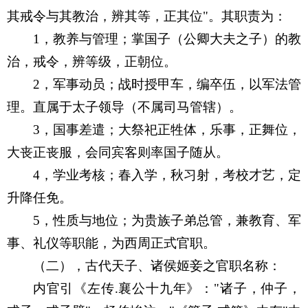
其戒令与其教治，辨其等，正其位
"
。其职责为：
1
，教养与管理；掌国子（公卿大夫之子）的教
治，戒令，辨等级，正朝位。
2
，军事动员；战时授甲车，编卒伍，以军法管
理。直属于太子领导（不属司马管辖）。
3
，国事差遣；大祭祀正牲体，乐事，正舞位，
大丧正丧服，会同宾客则率国子随从。
4
，学业考核；春入学，秋习射，考校才艺，定
升降任免。
5
，性质与地位；为贵族子弟总管，兼教育、军
事、礼仪等职能，为西周正式官职。
（二），古代天子、诸侯姬妾之官职名称：
内官引《左传
.
襄公十九年》：
"
诸子，仲子，