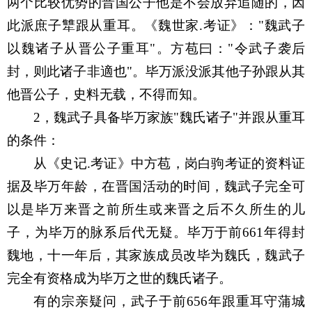
两个比较优势的晋国公子他是不会放弃追随的，因
此派庶子犨跟从重耳。《魏世家
.
考证》：
"
魏武子
以魏诸子从晋公子重耳
"
。方苞曰：
"
令武子袭后
封，则此诸子非適也
"
。毕万派没派其他子孙跟从其
他晋公子，史料无载，不得而知。
2
，魏武子具备毕万家族
"
魏氏诸子
"
并跟从重耳
的条件：
从《史记
.
考证》中方苞，岗白驹考证的资料证
据及毕万年龄，在晋国活动的时间，魏武子完全可
以是毕万来晋之前所生或来晋之后不久所生的儿
子，为毕万的脉系后代无疑。毕万于前
661
年得封
魏地，十一年后，其家族成员改毕为魏氏，魏武子
完全有资格成为毕万之世的魏氏诸子。
有的宗亲疑问，武子于前
656
年跟重耳守蒲城