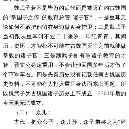
魏武子若不是毕万的后代而是被灭亡的古魏国
的
"
掌国子之倅
"
的教育总管
"
诸子官
"
，一是重耳无
论如何不敢把他留在身边做贴身护卫；二是魏武子
当初跟从重耳时不过二十来岁，年纪青青，其阅
历，资历，才智都不可能在古魏国灭亡之前就能做
掌教的诸子官；三是魏武子如有掌诸子教育的才
智，晋文公必定重用，不会让他回国多年后才做了
个下军车右。四是先秦历史没有记载任何古魏国历
史资料，不可能有人打入重耳身边而东山再起。所
以魏武子为古魏国诸子历史上不成立，
2700
年后的
今天更无法成立。
（二），众儿：
古代，把众公子，众儿孙，众子弟称之为
"
诸