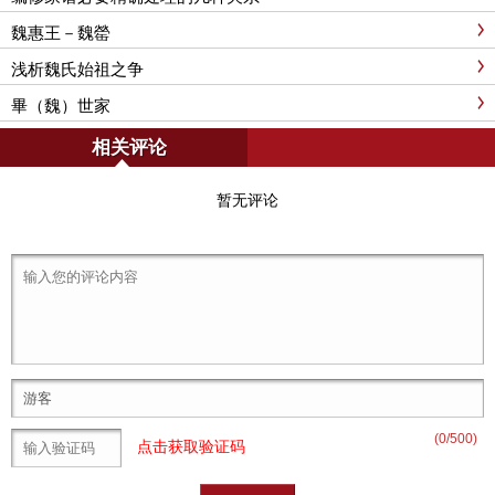
魏惠王－魏罃
浅析魏氏始祖之争
畢（魏）世家
相关评论
暂无评论
(
0
/500)
点击获取验证码