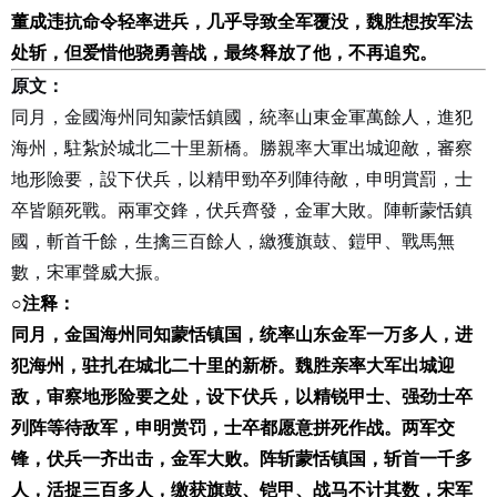
董成违抗命令轻率进兵，几乎导致全军覆没，魏胜想按军法
处斩，但爱惜他骁勇善战，最终释放了他，不再追究。
原文：
同月，金國海州同知蒙恬鎮國，統率山東金軍萬餘人，進犯
海州，駐紮於城北二十里新橋。勝親率大軍出城迎敵，審察
地形險要，設下伏兵，以精甲勁卒列陣待敵，申明賞罰，士
卒皆願死戰。兩軍交鋒，伏兵齊發，金軍大敗。陣斬蒙恬鎮
國，斬首千餘，生擒三百餘人，繳獲旗鼓、鎧甲、戰馬無
數，宋軍聲威大振。
○
注释：
同月，金国海州同知蒙恬镇国，统率山东金军一万多人，进
犯海州，驻扎在城北二十里的新桥。魏胜亲率大军出城迎
敌，审察地形险要之处，设下伏兵，以精锐甲士、强劲士卒
列阵等待敌军，申明赏罚，士卒都愿意拼死作战。两军交
锋，伏兵一齐出击，金军大败。阵斩蒙恬镇国，斩首一千多
人，活捉三百多人，缴获旗鼓、铠甲、战马不计其数，宋军