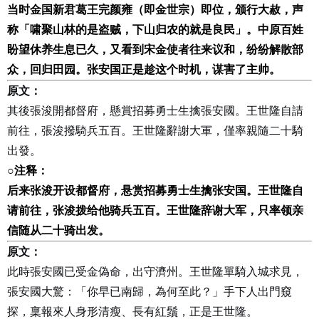
当时金国新君葛王完颜雍（即金世宗）即位，颁行大赦，声
称「啸聚山林的是盗贼，下山归农的就是良民」。中原百姓
盼望休养生息已久，又看到宋金使者往来议和，纷纷解散部
众，回归田园。张安国正是趁这个时机，谋害了主帅。
原文：
其後張浚開都督府，懸賞招募勇士生擒張安國。王世隆自請
前往，張浚撥騎兵五百。王世隆辭謝大軍，僅率親隨二十騎
出發。
○
注释：
后来张浚开设都督府，悬赏招募勇士生擒张安国。王世隆自
请前往，张浚拨给他骑兵五百。王世隆辞谢大军，只率领亲
信随从二十骑出发。
原文：
此時張安國已受金偽命，出守濟州。王世隆單騎入城求見，
張安國大驚：「你早已南歸，為何至此？」手下人出門窺
探，稟報來人身形清瘦、長有紅鬚，正是王世隆。