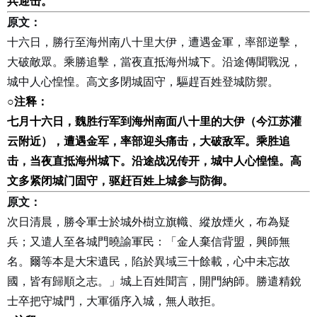
兵迎击。
原文：
十六日，勝行至海州南八十里大伊，遭遇金軍，率部逆擊，
大破敵眾。乘勝追擊，當夜直抵海州城下。沿途傳聞戰況，
城中人心惶惶。高文多閉城固守，驅趕百姓登城防禦。
○
注释：
七月十六日，魏胜行军到海州南面八十里的大伊（今江苏灌
云附近），遭遇金军，率部迎头痛击，大破敌军。乘胜追
击，当夜直抵海州城下。沿途战况传开，城中人心惶惶。高
文多紧闭城门固守，驱赶百姓上城参与防御。
原文：
次日清晨，勝令軍士於城外樹立旗幟、縱放煙火，布為疑
兵；又遣人至各城門曉諭軍民：「金人棄信背盟，興師無
名。爾等本是大宋遺民，陷於異域三十餘載，心中未忘故
國，皆有歸順之志。」城上百姓聞言，開門納師。勝遣精銳
士卒把守城門，大軍循序入城，無人敢拒。