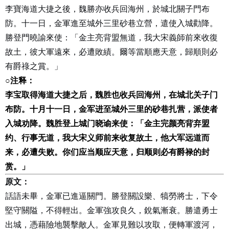
李寶海道大捷之後，魏勝亦收兵回海州，於城北關子門布
防。十一日，金軍進至城外三里砂巷立營，遣使入城勸降。
勝登門曉諭來使：「金主亮背盟無道，我大宋義師前來收復
故土，彼大軍遠來，必遭敗績。爾等當順應天意，歸順則必
有爵祿之賞。」
○
注释：
李宝取得海道大捷之后，魏胜也收兵回海州，在城北关子门
布防。十月十一日，金军进至城外三里的砂巷扎营，派使者
入城劝降。魏胜登上城门晓谕来使：「金主完颜亮背弃盟
约、行事无道，我大宋义师前来收复故土，他大军远道而
来，必遭失败。你们应当顺应天意，归顺则必有爵禄的封
赏。」
原文：
話語未畢，金軍已進逼關門。勝登關設樂、犒勞將士，下令
堅守關隘，不得輕出。金軍強攻良久，銳氣漸衰。勝遣勇士
出城，憑藉險地襲擊敵人。金軍見難以攻取，便轉軍渡河，