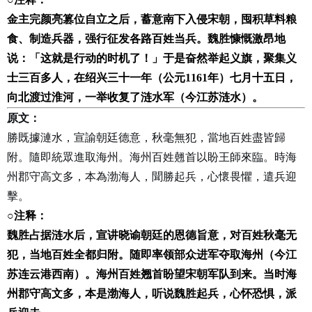
金主完颜亮篡位自立之后，蓄意南下入侵宋朝，囤积草料粮
食、制造兵器，强行征发各路百姓当兵。魏胜慷慨激昂地
说：「这就是行动的时机了！」于是奋然举起义旗，聚集义
士三百多人，在绍兴三十一年（公元
1161
年）七月十五日，
向北渡过淮河，一举收复了涟水军（今江苏涟水）。
原文：
勝既據漣水，宣諭朝廷德意，秋毫無犯，當地百姓盡皆歸
附。隨即統眾進取海州。海州百姓翹首以盼王師來臨。時海
州郡守高文多，本為渤海人，聞勝起兵，心懷畏懼，遣兵迎
擊。
○
注释：
魏胜占据涟水后，宣讲晓谕朝廷的恩德旨意，对百姓秋毫无
犯，当地百姓全都归附。随即率领部众进军夺取海州（今江
苏连云港西南）。海州百姓翘首盼望宋朝军队到来。当时海
州郡守高文多，本是渤海人，听说魏胜起兵，心怀恐惧，派