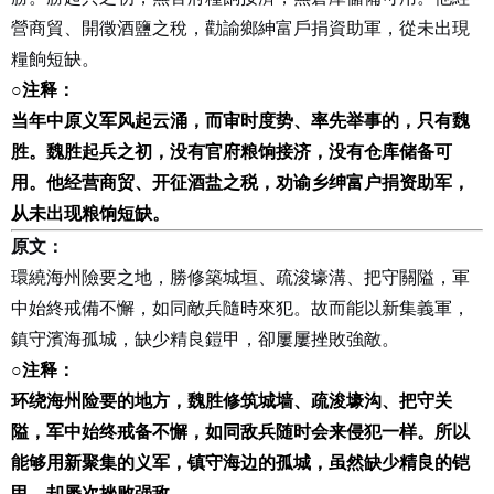
營商貿、開徵酒鹽之稅，勸諭鄉紳富戶捐資助軍，從未出現
糧餉短缺。
○
注释：
当年中原义军风起云涌，而审时度势、率先举事的，只有魏
胜。魏胜起兵之初，没有官府粮饷接济，没有仓库储备可
用。他经营商贸、开征酒盐之税，劝谕乡绅富户捐资助军，
从未出现粮饷短缺。
原文：
環繞海州險要之地，勝修築城垣、疏浚壕溝、把守關隘，軍
中始終戒備不懈，如同敵兵隨時來犯。故而能以新集義軍，
鎮守濱海孤城，缺少精良鎧甲，卻屢屢挫敗強敵。
○
注释：
环绕海州险要的地方，魏胜修筑城墙、疏浚壕沟、把守关
隘，军中始终戒备不懈，如同敌兵随时会来侵犯一样。所以
能够用新聚集的义军，镇守海边的孤城，虽然缺少精良的铠
甲，却屡次挫败强敌。