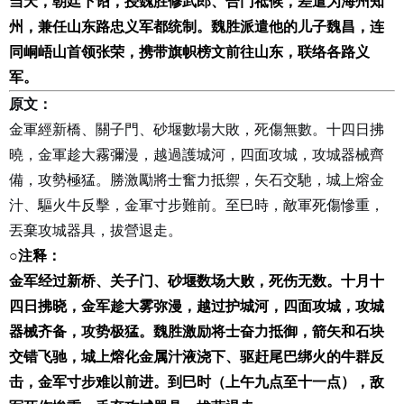
当天，朝廷下诏，授魏胜修武郎、合门祗候，差遣为海州知
州，兼任山东路忠义军都统制。魏胜派遣他的儿子魏昌，连
同峒峿山首领张荣，携带旗帜榜文前往山东，联络各路义
军。
原文：
金軍經新橋、關子門、砂堰數場大敗，死傷無數。十四日拂
曉，金軍趁大霧彌漫，越過護城河，四面攻城，攻城器械齊
備，攻勢極猛。勝激勵將士奮力抵禦，矢石交馳，城上熔金
汁、驅火牛反擊，金軍寸步難前。至巳時，敵軍死傷慘重，
丟棄攻城器具，拔營退走。
○
注释：
金军经过新桥、关子门、砂堰数场大败，死伤无数。十月十
四日拂晓，金军趁大雾弥漫，越过护城河，四面攻城，攻城
器械齐备，攻势极猛。魏胜激励将士奋力抵御，箭矢和石块
交错飞驰，城上熔化金属汁液浇下、驱赶尾巴绑火的牛群反
击，金军寸步难以前进。到巳时（上午九点至十一点），敌