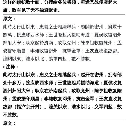
这样的旗帜数十面，分授给各位将领，每逢恶战便竖起大
旗，敌军见了无不躲避退走。
原文：
此時太行山以東，忠義之士相繼舉兵：趙開於密州，擁眾十
餘萬，接應膠西水師；王世隆起兵援助海道；夏侯收復泗州
歸附大宋；耿京起於濟南，攻取兗州；陳亨祖收復陳州；孟
俊據守順昌；李雄收復鄧州，抗擊金軍；王友直收復故都。
潼關以東、淮水以北，義軍四起，數不勝數。
○
注释：
此时太行山以东，忠义之士相继起兵：赵开在密州，拥有部
众十多万，接应胶西水师；王世隆起兵援助海道；夏侯收复
泗州归附大宋；耿京在济南起兵，攻取兖州；陈亨祖收复陈
州；孟俊据守顺昌；李雄收复邓州，抗击金军；王友直收复
故都（指汴京开封）。潼关以东、淮水以北，义军四起，数
不胜数。
原文：