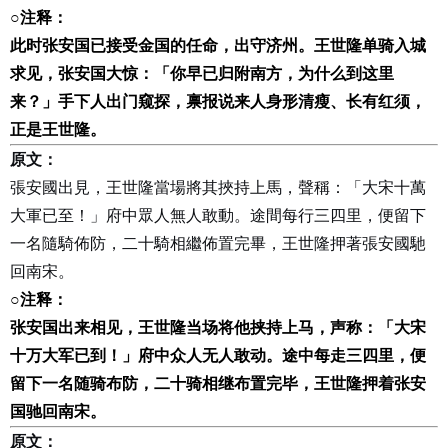
○
注释：
此时张安国已接受金国的任命，出守济州。王世隆单骑入城
求见，张安国大惊：「你早已归附南方，为什么到这里
来？」手下人出门窥探，禀报说来人身形清瘦、长有红须，
正是王世隆。
原文：
張安國出見，王世隆當場將其挾持上馬，聲稱：「大宋十萬
大軍已至！」府中眾人無人敢動。途間每行三四里，便留下
一名隨騎佈防，二十騎相繼佈置完畢，王世隆押著張安國馳
回南宋。
○
注释：
张安国出来相见，王世隆当场将他挟持上马，声称：「大宋
十万大军已到！」府中众人无人敢动。途中每走三四里，便
留下一名随骑布防，二十骑相继布置完毕，王世隆押着张安
国驰回南宋。
原文：