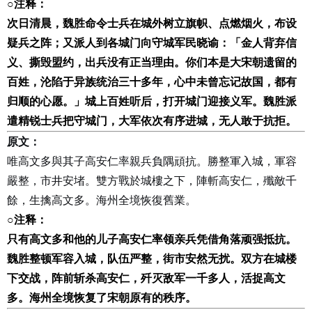
○
注释：
次日清晨，魏胜命令士兵在城外树立旗帜、点燃烟火，布设
疑兵之阵；又派人到各城门向守城军民晓谕：「金人背弃信
义、撕毁盟约，出兵没有正当理由。你们本是大宋朝遗留的
百姓，沦陷于异族统治三十多年，心中未曾忘记故国，都有
归顺的心愿。」城上百姓听后，打开城门迎接义军。魏胜派
遣精锐士兵把守城门，大军依次有序进城，无人敢于抗拒。
原文：
唯高文多與其子高安仁率親兵負隅頑抗。勝整軍入城，軍容
嚴整，市井安堵。雙方戰於城樓之下，陣斬高安仁，殲敵千
餘，生擒高文多。海州全境恢復舊業。
○
注释：
只有高文多和他的儿子高安仁率领亲兵凭借角落顽强抵抗。
魏胜整顿军容入城，队伍严整，街市安然无扰。双方在城楼
下交战，阵前斩杀高安仁，歼灭敌军一千多人，活捉高文
多。海州全境恢复了宋朝原有的秩序。