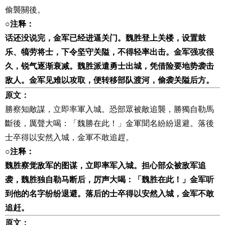
偷襲關後。
○
注释：
话还没说完，金军已经进逼关门。魏胜登上关楼，设置鼓
乐、犒劳将士，下令坚守关隘，不得轻率出击。金军强攻很
久，锐气逐渐衰减。魏胜派遣勇士出城，凭借险要地势袭击
敌人。金军见难以攻取，便转移部队渡河，偷袭关隘后方。
原文：
勝察知敵謀，立即率軍入城。恐部眾被敵追襲，勝獨自勒馬
斷後，厲聲大喝：「魏勝在此！」金軍聞名紛紛退避。落後
士卒得以安然入城，金軍不敢追趕。
○
注释：
魏胜察觉敌军的图谋，立即率军入城。担心部众被敌军追
袭，魏胜独自勒马断后，厉声大喝：「魏胜在此！」金军听
到他的名字纷纷退避。落后的士卒得以安然入城，金军不敢
追赶。
原文：