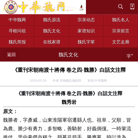
中华魏网
魏氏源流
宗亲动态
魏氏名人
寻根问祖
魏氏文化
家谱知识
宗亲留言
魏氏简报
在线家谱
魏氏字辈
文艺走廊
返回
魏氏文化
+
字
《重刊宋朝南渡十將傳 卷之四·魏勝》白話文注釋
2026-05-26 作者:河南魏氏编辑部 来源:中华魏网
《重刊宋朝南渡十將傳 卷之四
·
魏勝》白話文注釋
魏秀岩
原文：
魏勝者，字彥威，山東淮陽軍宿遷縣人也。祖阜，父順，皆
為農。勝少有勇力，多智略，善騎射，好義倜儻。一時輩流
推伏，里中豪傑亦稱之。縣募弓箭手，勝應募。時以淮為