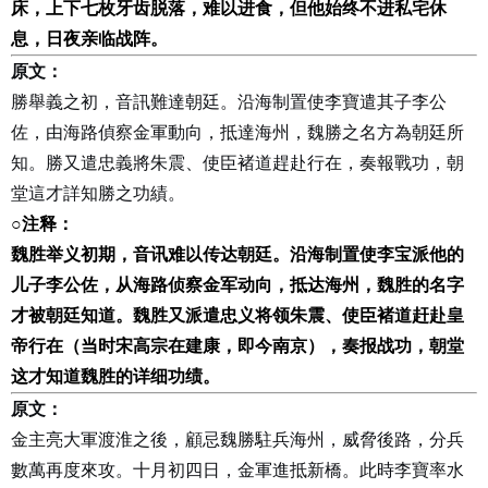
床，上下七枚牙齿脱落，难以进食，但他始终不进私宅休
息，日夜亲临战阵。
原文：
勝舉義之初，音訊難達朝廷。沿海制置使李寶遣其子李公
佐，由海路偵察金軍動向，抵達海州，魏勝之名方為朝廷所
知。勝又遣忠義將朱震、使臣褚道趕赴行在，奏報戰功，朝
堂這才詳知勝之功績。
○
注释：
魏胜举义初期，音讯难以传达朝廷。沿海制置使李宝派他的
儿子李公佐，从海路侦察金军动向，抵达海州，魏胜的名字
才被朝廷知道。魏胜又派遣忠义将领朱震、使臣褚道赶赴皇
帝行在（当时宋高宗在建康，即今南京），奏报战功，朝堂
这才知道魏胜的详细功绩。
原文：
金主亮大軍渡淮之後，顧忌魏勝駐兵海州，威脅後路，分兵
數萬再度來攻。十月初四日，金軍進抵新橋。此時李寶率水