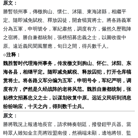
原文：
勝暫領州事，傳檄朐山、懷仁、沭陽、東海諸縣，相繼平
定。隨即減免賦稅、釋放囚徒，開倉犒賞將士。將各路義軍
分為五軍，申明號令，軍紀肅然，調度有方，儼然久歷戰陣
之宿將。勝自兼都統制，張榜招募忠義之士，以圖收復中
原。遠近義民聞風響應，旬日之間，得兵數千人。
○
注释：
魏胜暂时代理海州事务，传发檄文到朐山、怀仁、沭阳、东
海各县，相继平定。随即减免赋税、释放囚犯，打开仓库犒
赏将士。将各路义军分编为五军，申明号令，军纪严明，调
度有方，俨然是久经战阵的老将风范。魏胜自兼都统制，张
贴榜文招募忠义之士，以谋划收复中原。远近义民听到消息
纷纷响应，十天之内，得到数千士兵。
原文：
勝將戰況上報邊地長官，請求轉奏朝廷，撥發鎧甲兵器。當
時眾人雖知金主亮將毀盟南侵，然禍端未顯，邊地將領、監