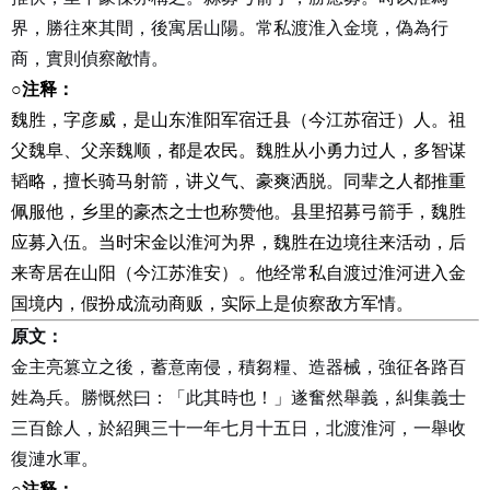
界，勝往來其間，後寓居山陽。常私渡淮入金境，偽為行
商，實則偵察敵情。
○注释：
魏胜，字彦威，是山东淮阳军宿迁县（今江苏宿迁）人。祖
父魏阜、父亲魏顺，都是农民。魏胜从小勇力过人，多智谋
韬略，擅长骑马射箭，讲义气、豪爽洒脱。同辈之人都推重
佩服他，乡里的豪杰之士也称赞他。县里招募弓箭手，魏胜
应募入伍。当时宋金以淮河为界，魏胜在边境往来活动，后
来寄居在山阳（今江苏淮安）。他经常私自渡过淮河进入金
国境内，假扮成流动商贩，实际上是侦察敌方军情。
原文：
金主亮篡立之後，蓄意南侵，積芻糧、造器械，強征各路百
姓為兵。勝慨然曰：「此其時也！」遂奮然舉義，糾集義士
三百餘人，於紹興三十一年七月十五日，北渡淮河，一舉收
復漣水軍。
○
注释：