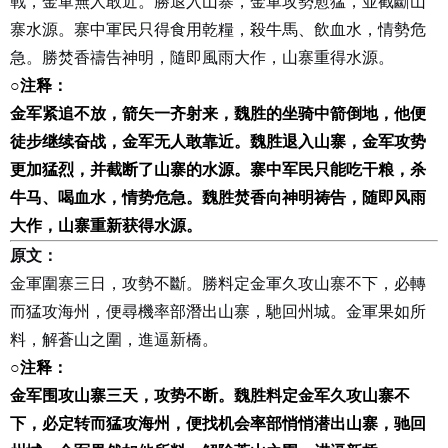
戰，金軍無人敢近。勝退入山寨，金軍攻勢愈猛，並截斷山
寨水源。寨中軍民只得食用乾糧，殺牛馬、飲血水，情勢危
急。勝焚香禱告神明，隨即風雨大作，山寨重得水源。
○
注释：
金军紧追不放，箭矢一齐射来，魏胜的坐骑中箭倒地，他便
徒步继续奋战，金军无人敢靠近。魏胜退入山寨，金军攻势
更加猛烈，并截断了山寨的水源。寨中军民只能吃干粮，杀
牛马、喝血水，情势危急。魏胜焚香向神明祷告，随即风雨
大作，山寨重新获得水源。
原文：
金軍圍寨三日，攻勢不斷。勝料定金軍久攻山寨不下，必轉
而猛攻海州，便尋機率部潛出山寨，馳回州城。金軍果如所
料，解蒼山之圍，進逼新橋。
○
注释：
金军围攻山寨三天，攻势不断。魏胜料定金军久攻山寨不
下，必定转而猛攻海州，便找机会率部悄悄潜出山寨，驰回