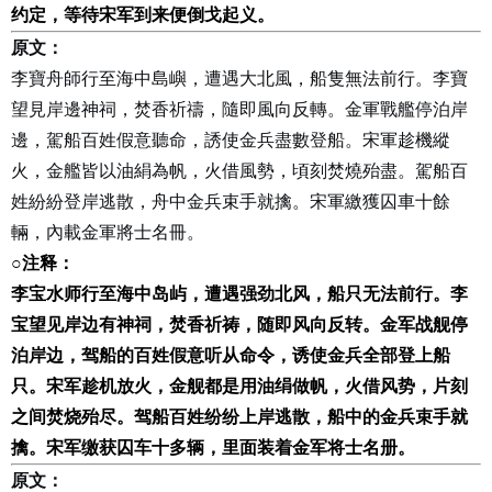
约定，等待宋军到来便倒戈起义。
原文：
李寶舟師行至海中島嶼，遭遇大北風，船隻無法前行。李寶
望見岸邊神祠，焚香祈禱，隨即風向反轉。金軍戰艦停泊岸
邊，駕船百姓假意聽命，誘使金兵盡數登船。宋軍趁機縱
火，金艦皆以油絹為帆，火借風勢，頃刻焚燒殆盡。駕船百
姓紛紛登岸逃散，舟中金兵束手就擒。宋軍繳獲囚車十餘
輛，內載金軍將士名冊。
○
注释：
李宝水师行至海中岛屿，遭遇强劲北风，船只无法前行。李
宝望见岸边有神祠，焚香祈祷，随即风向反转。金军战舰停
泊岸边，驾船的百姓假意听从命令，诱使金兵全部登上船
只。宋军趁机放火，金舰都是用油绢做帆，火借风势，片刻
之间焚烧殆尽。驾船百姓纷纷上岸逃散，船中的金兵束手就
擒。宋军缴获囚车十多辆，里面装着金军将士名册。
原文：