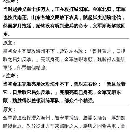
○
注释：
当时赵姓义军十多万人，正在攻打城阳军。金军北归，宋军
也按兵南还。山东各地义民放下农具，踮起脚尖期盼北伐，
然而岁月拖延，始终没有听到进兵的命令，义军渐渐解散回
乡。
原文：
當初金主亮屢攻海州不下，曾對左右說：「暫且置之，日後
取之易如反掌。」亮既身死，金軍無暇東顧，魏勝得以整訓
軍隊，部眾個個精強。
○
注释：
当初金主完颜亮屡次攻海州不下，曾对左右说：「暂且放着
它，日后取它易如反掌。」完颜亮既已身死，金军无暇东
顾，魏胜得以整顿训练军队，部众个个精强。
原文：
金軍曾遣密探潛入海州，被宋軍捕獲。勝賜以酒食，厚加饋
贈後遣返。對於從北方前來歸附之人，勝與之同食共處，毫