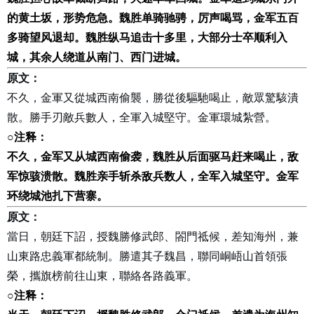
的黄土坂，形势危急。魏胜单骑驰骋，厉声喝骂，金军五百
多骑望风退却。魏胜纵马追击十多里，大部分士卒顺利入
城，其余人绕道从南门、西门进城。
原文：
不久，金軍又從城西南偷襲，勝從後驅馳喝止，敵眾驚駭潰
散。勝手刃敵兵數人，全軍入城堅守。金軍環城紮營。
○
注释：
不久，金军又从城西南偷袭，魏胜从后面驱马赶来喝止，敌
军惊骇溃散。魏胜亲手斩杀敌兵数人，全军入城坚守。金军
环绕城池扎下营寨。
原文：
當日，朝廷下詔，授魏勝修武郎、閤門祗候，差知海州，兼
山東路忠義軍都統制。勝遣其子魏昌，聯同峒峿山首領張
榮，攜旗榜前往山東，聯絡各路義軍。
○
注释：