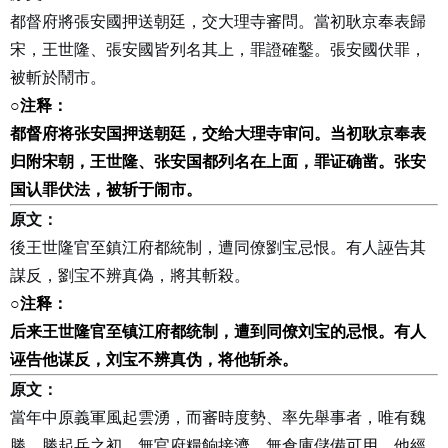
都督府將張安國押送朝廷，交大理寺審問。當初耿京奉表歸
宋，王世隆、張安國皆列名其上，罪證確鑿。張安國伏罪，
被斬於鬧市。
○
注释：
都督府将张安国押送朝廷，交给大理寺审问。当初耿京奉表
归附宋朝，王世隆、张安国都列名在上面，罪证确凿。张安
国认罪伏法，被斩于闹市。
原文：
後王世隆官至鎮江府都統制，遭同僚劉宝忌恨。有人誣告其
謀反，劉宝不辨真偽，將其斬殺。
○
注释：
后来王世隆官至镇江府都统制，遭到同僚刘宝的忌恨。有人
诬告他谋反，刘宝不辨真伪，将他斩杀。
原文：
當年中原義軍風起雲湧，而審時度勢、率先舉事者，唯有魏
勝。勝起兵之初，無官府糧餉接濟，無倉庫儲備可用。他經