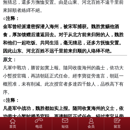
無猜忌，還多方撫恤安置。由是山東、河北百姓不遠千里前
來歸順者絡繹不絕。
○
注释：
金军曾经派遣密探潜入海州，被宋军捕获。魏胜赏赐他酒
食，厚加馈赠后遣返回去。对于从北方前来归附的人，魏胜
和他们一起吃饭、共同生活，毫无猜忌，还多方抚恤安置。
因此山东、河北百姓不远千里前来归顺的人络绎不绝。
原文：
凡軍中戰功，勝皆如實上報。隨同收復海州的義士，依功大
小暫授官職，再請朝廷正式任命。經李寶從旁進言，朝廷一
概照准，未有削減。此次授官者多達四千餘人，品秩高下有
序。
○
注释：
凡是军中战功，魏胜都如实上报。随同收复海州的义士，依
功劳大小暂时授予官职，再请朝廷正式任命。经过李宝从旁
进言，朝廷一概照准，没有削减。这次授官的人多达四千多
首页
电话
短信
会员
留言