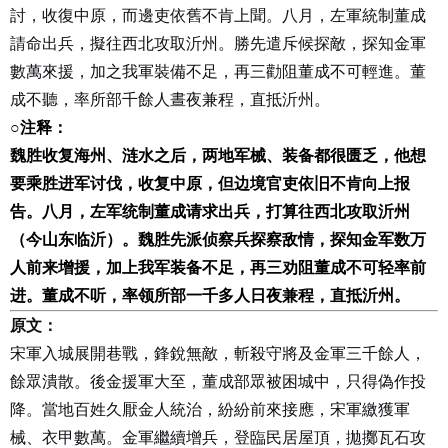
討，收復中原，而邊吏依舊不肯上聞。八月，左軍統制董成
請命出兵，擬往西北攻取沂州。勝先遣斥候探敵，探知金軍
數萬來援，加之我軍裝備不足，再三勸阻董成不可輕進。董
成不聽，率所部千餘人晝夜兼程，直抵沂州。
○
注释：
魏胜收复海州、涟水之后，两地军械、装备都很匮乏，他想
要乘胜进军讨伐，收复中原，但边境官吏依旧不肯向上报
告。八月，左军统制董成请求出兵，打算往西北攻取沂州
（今山东临沂）。魏胜先派侦察兵探察敌情，探知金军数万
人前来增援，加上我军装备不足，再三劝阻董成不可轻率前
进。董成不听，率领所部一千多人日夜兼程，直抵沂州。
原文：
宋軍入城展開巷戰，鋒銳無敵，斬殺守將及金軍三千餘人，
餘眾潰散。後金援軍大至，董成部眾被困城中，只得偽作投
降。當地百姓久厭金人統治，紛紛前來接應，宋軍繳獲軍
械、衣甲數萬。金軍繼續增兵，登臨民居屋頂，拋擲瓦石攻