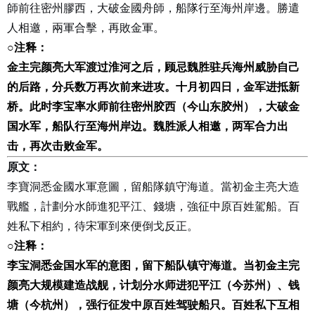
師前往密州膠西，大破金國舟師，船隊行至海州岸邊。勝遣
人相邀，兩軍合擊，再敗金軍。
○
注释：
金主完颜亮大军渡过淮河之后，顾忌魏胜驻兵海州威胁自己
的后路，分兵数万再次前来进攻。十月初四日，金军进抵新
桥。此时李宝率水师前往密州胶西（今山东胶州），大破金
国水军，船队行至海州岸边。魏胜派人相邀，两军合力出
击，再次击败金军。
原文：
李寶洞悉金國水軍意圖，留船隊鎮守海道。當初金主亮大造
戰艦，計劃分水師進犯平江、錢塘，強征中原百姓駕船。百
姓私下相約，待宋軍到來便倒戈反正。
○
注释：
李宝洞悉金国水军的意图，留下船队镇守海道。当初金主完
颜亮大规模建造战舰，计划分水师进犯平江（今苏州）、钱
塘（今杭州），强行征发中原百姓驾驶船只。百姓私下互相