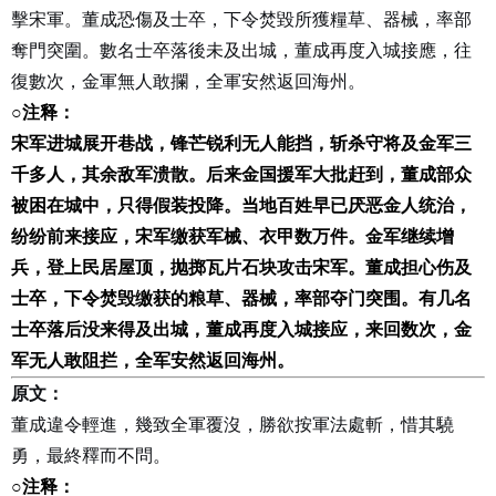
擊宋軍。董成恐傷及士卒，下令焚毀所獲糧草、器械，率部
奪門突圍。數名士卒落後未及出城，董成再度入城接應，往
復數次，金軍無人敢攔，全軍安然返回海州。
○
注释：
宋军进城展开巷战，锋芒锐利无人能挡，斩杀守将及金军三
千多人，其余敌军溃散。后来金国援军大批赶到，董成部众
被困在城中，只得假装投降。当地百姓早已厌恶金人统治，
纷纷前来接应，宋军缴获军械、衣甲数万件。金军继续增
兵，登上民居屋顶，抛掷瓦片石块攻击宋军。董成担心伤及
士卒，下令焚毁缴获的粮草、器械，率部夺门突围。有几名
士卒落后没来得及出城，董成再度入城接应，来回数次，金
军无人敢阻拦，全军安然返回海州。
原文：
董成違令輕進，幾致全軍覆沒，勝欲按軍法處斬，惜其驍
勇，最終釋而不問。
○
注释：