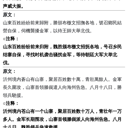
声威大振。
原文：
山東百姓紛紛前來歸附，勝頒布檄文招撫各地，號召鄉民結
營自保，伺機襲擾金軍，以待王師大舉北伐。
○
注释：
山东百姓纷纷前来归附，魏胜颁布檄文招抚各地，号召乡民
结寨自保，寻找时机袭击骚扰金军，等待朝廷大军大举北
伐。
原文：
沂州境內蒼山有山寨，聚居百姓數十萬，青壯萬餘人。金軍
長久圍攻，山寨首領滕峩遣人向海州告急。八月十八日，勝
領兵馳援。
○
注释：
沂州境内苍山有一个山寨，聚居百姓数十万人，青壮年一万
多人。金军长期围攻，山寨首领滕峩派人向海州告急。八月
十八日，魏胜领兵急速救援。