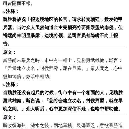
司皆隱而不報。
○
注释：
魏胜将战况上报边境地区的长官，请求转奏朝廷，拨发铠甲
兵器。当时众人虽然知道金主完颜亮将要撕毁盟约南侵，但
祸端尚未明显暴露，边境将领、监司官员都隐瞒不向上报
告。
原文：
當勝尚未舉兵之時，市中有一相士，見勝勇武雄健，斷言：
「君當建立功名，封侯拜爵，即在旦暮。」眾人聞之，心中
愈加篤信，亦暗中相助。
○
注释：
当魏胜还没有起兵的时候，街市中有一个相面的人，见魏胜
勇武雄健，断言说：「您将会建立功名，封侯拜爵，就在早
晚之间。」众人听后，心中更加深信不疑，也暗中帮助他。
原文：
勝收復海州、漣水之後，兩地軍械、裝備匱乏，意欲乘勝進