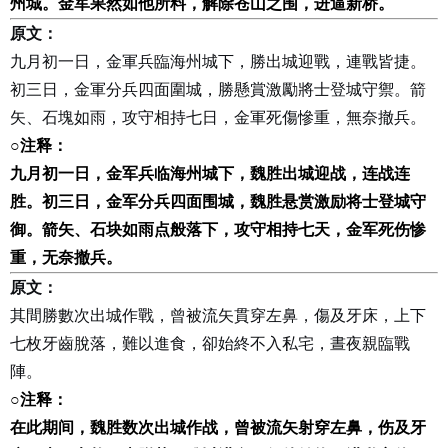
州城。金军果然如他所料，解除苍山之围，进逼新桥。
原文：
九月初一日，金軍兵臨海州城下，勝出城迎戰，連戰皆捷。
初三日，金軍分兵四面圍城，勝懸賞激勵將士登城守禦。箭
矢、石塊如雨，攻守相持七日，金軍死傷慘重，無奈撤兵。
○
注释：
九月初一日，金军兵临海州城下，魏胜出城迎战，连战连
胜。初三日，金军分兵四面围城，魏胜悬赏激励将士登城守
御。箭矢、石块如雨点般落下，攻守相持七天，金军死伤惨
重，无奈撤兵。
原文：
其間勝數次出城作戰，曾被流矢貫穿左鼻，傷及牙床，上下
七枚牙齒脫落，難以進食，卻始終不入私宅，晝夜親臨戰
陣。
○
注释：
在此期间，魏胜数次出城作战，曾被流矢射穿左鼻，伤及牙