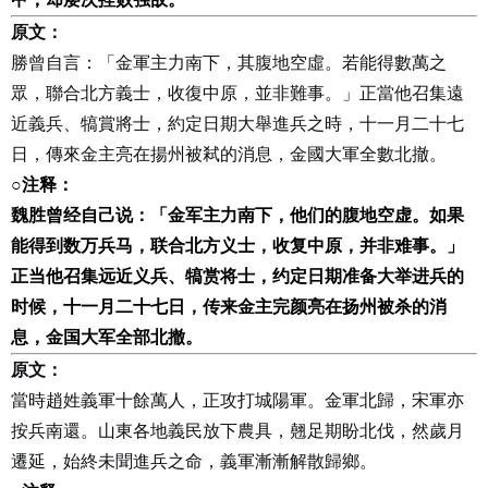
原文：
勝曾自言：「金軍主力南下，其腹地空虛。若能得數萬之
眾，聯合北方義士，收復中原，並非難事。」正當他召集遠
近義兵、犒賞將士，約定日期大舉進兵之時，十一月二十七
日，傳來金主亮在揚州被弒的消息，金國大軍全數北撤。
○
注释：
魏胜曾经自己说：「金军主力南下，他们的腹地空虚。如果
能得到数万兵马，联合北方义士，收复中原，并非难事。」
正当他召集远近义兵、犒赏将士，约定日期准备大举进兵的
时候，十一月二十七日，传来金主完颜亮在扬州被杀的消
息，金国大军全部北撤。
原文：
當時趙姓義軍十餘萬人，正攻打城陽軍。金軍北歸，宋軍亦
按兵南還。山東各地義民放下農具，翹足期盼北伐，然歲月
遷延，始終未聞進兵之命，義軍漸漸解散歸鄉。