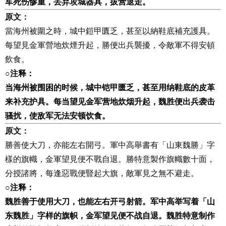
军死伤惨重，丢弃攻城器具，拔营退走。
原文：
當海州被圍之時，城中鎧甲匱乏，甚至以納鞋底補充護具。
每望見金軍營地炊煙升起，勝便出兵襲擾，令敵軍不得安頓
飲食。
○
注释：
当海州被围困的时候，城中铠甲匮乏，甚至用纳鞋底的皮革
来补充护具。每当望见金军营地炊烟升起，魏胜便出兵袭击
骚扰，使敌军无法安顿饮食。
原文：
勝善使大刀，亦能左右開弓。軍中高舉書有「山東魏勝」字
樣的旗幟，金軍望見便不戰自退。勝特意製作旗幟數十面，
分授諸將，每逢惡戰便豎起大旗，敵軍見之無不避走。
○
注释：
魏胜善于使用大刀，也能左右开弓射箭。军中高举写着「山
东魏胜」字样的旗帜，金军望见便不战自退。魏胜特意制作