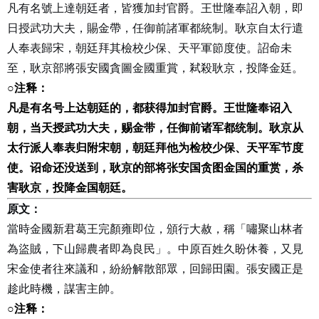
凡有名號上達朝廷者，皆獲加封官爵。王世隆奉詔入朝，即
日授武功大夫，賜金帶，任御前諸軍都統制。耿京自太行遣
人奉表歸宋，朝廷拜其檢校少保、天平軍節度使。詔命未
至，耿京部將張安國貪圖金國重賞，弒殺耿京，投降金廷。
○
注释：
凡是有名号上达朝廷的，都获得加封官爵。王世隆奉诏入
朝，当天授武功大夫，赐金带，任御前诸军都统制。耿京从
太行派人奉表归附宋朝，朝廷拜他为检校少保、天平军节度
使。诏命还没送到，耿京的部将张安国贪图金国的重赏，杀
害耿京，投降金国朝廷。
原文：
當時金國新君葛王完顏雍即位，頒行大赦，稱「嘯聚山林者
為盜賊，下山歸農者即為良民」。中原百姓久盼休養，又見
宋金使者往來議和，紛紛解散部眾，回歸田園。張安國正是
趁此時機，謀害主帥。
○
注释：