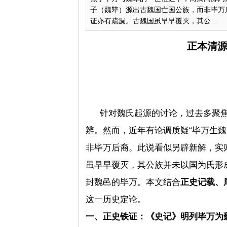
子（魏犨）源出古魏国亡国公族，而非毕万
证亦有疏漏。古魏国虽早早覆灭，其公...
正本清
针对魏氏起源的讨论，过去多聚
辨。然而，近年有论调质疑“毕万生
非毕万后裔。此说看似另辟新解，实
虽早早覆灭，其公族并未以国为氏形
封
魏邑
的毕万。本文结合
正史记载、
这一历史定论。
一、正史铁证：《史记》明列毕万为