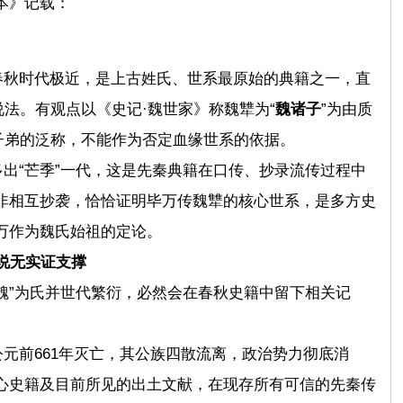
本》记载：
春秋时代极近，是上古姓氏、世系最原始的典籍之一，直
说法。有观点以《史记·魏世家》称魏犨为“
魏诸子
”为由质
子弟的泛称，不能作为否定血缘世系的依据。
出“芒季”一代，这是先秦典籍在口传、抄录流传过程中
非相互抄袭，恰恰证明毕万传魏犨的核心世系，是多方史
万作为魏氏始祖的定论。
说无实证支撑
魏”为氏并世代繁衍，必然会在春秋史籍中留下相关记
元前661年灭亡，其公族四散流离，政治势力彻底消
心史籍及目前所见的出土文献，在现存所有可信的先秦传