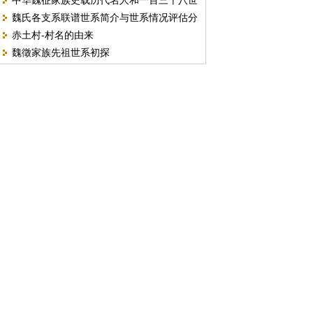
中华魏征家族史载历代名人和一百三十八世
魏氏各支系联谱世系简介与世系情况评估分
系概况简述
赤土村-村名的由来
析报告
魏徵家族先祖世系初探