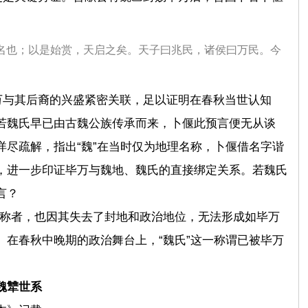
名也；以是始赏，天启之矣。天子曰兆民，诸侯曰万民。今
万与其后裔的兴盛紧密关联，足以证明在春秋当世认知
若魏氏早已由古魏公族传承而来，卜偃此预言便无从谈
详尽疏解，指出“魏”在当时仅为地理名称，卜偃借名字谐
，进一步印证毕万与魏地、魏氏的直接绑定关系。若魏氏
言？
为称者，也因其失去了封地和政治地位，无法形成如毕万
。在春秋中晚期的政治舞台上，“魏氏”这一称谓已被毕万
魏犨世系