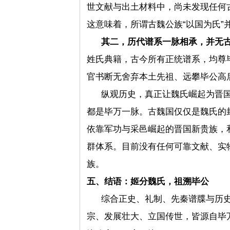
世文献与出土材料中，尚未发现任何古
这意味着，所谓古魏公族“以国为氏”
其二，历代谱系一脉相承，并无
姓氏典籍，古今所有正统谱系，均尊
官书断无舍弃本土先祖、远攀毕公高
纵观历史，真正让魏氏崛起为晋
都是毕万一脉。古魏国仅仅是魏氏的
依靠军功与采邑崛起的晋国新贵族，
群体系。目前没有任何可靠文献、实
族。
五、结语：姬分魏氏，祖溯毕公
综合正史、礼制、先秦谱牒与历
宗、发展壮大、立国传世，皆源自毕