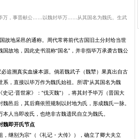
毕万，事晋献公……以魏封毕万……从其国名为魏氏。生武
旧国故地采邑的通称。周代常将前代古国旧土分封给当世
魏国故地，因此史书混称“国名”，并非指毕万承袭古魏公
家必追溯真实血缘本源。倘若
魏武子（魏犨）
果真出自古
世系，直接以毕万作为魏氏始祖。所谓“从其国名为魏
《史记·晋世家》："伐灭魏"），将其封予毕万（晋国大
封魏邑后，其后裔依照规制以封地为氏，形成魏氏一脉。
万本人当即改氏，也绝非古魏遗民自立为魏氏。
封魏即开氏节点
祖，继别为宗”（《礼记・大传》），确立了卿大夫立