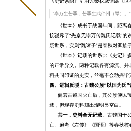
《史记索隐》引用先秦权威谱牒《世
“毕万生芒季，芒季生武仲州（犨）。”
《世本》成书于战国年间，距离
接驳斥了“先秦无毕万传魏氏记载”的
疑世系，实则“魏诸子”是春秋对卿族
《世本》记载的世系比《史记》多
的正常异文。两种记载各有源流、并
料共同印证的史实，丝毫不会动摇毕
四、逻辑反驳：古魏公族“以国为氏”
倘若古魏国灭亡后，其公族便以“
载，但现存史料却出现明显空白。
其一，史料全无记载。
古魏国于公
亡。遍考
《左传》
《国语》等春秋核