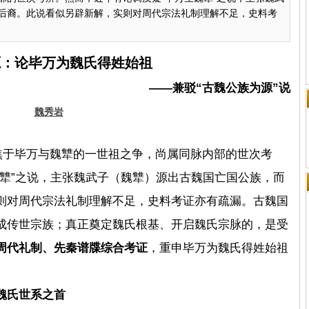
后裔。此说看似另辟新解，实则对周代宗法礼制理解不足，史料考
源：论毕万为魏氏得姓始祖
——兼驳“古魏公族为源”说
魏秀岩
焦于
毕万
与魏犨的一世祖之争，尚属同脉内部的世次考
魏犨”之说，主张魏武子（魏犨）源出古魏国亡国公族，而
则对周代宗法礼制理解不足，史料考证亦有疏漏。古魏国
成传世宗族；真正奠定魏氏根基、开启魏氏宗脉的，是受
周代礼制、先秦谱牒综合考证
，重申毕万为魏氏得姓始祖
魏氏世系之首