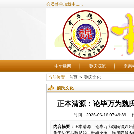
会员菜单加载中......
中华魏网
魏氏源流
宗亲
当前位置：
首页
>
魏氏文化
魏氏文化
正本清源：论毕万为魏氏
时间：2026-06-16 07:4
内容摘要：
正本清源：论毕万为魏氏得姓始
焦于毕万与魏犨的一世祖之争，尚属同脉内