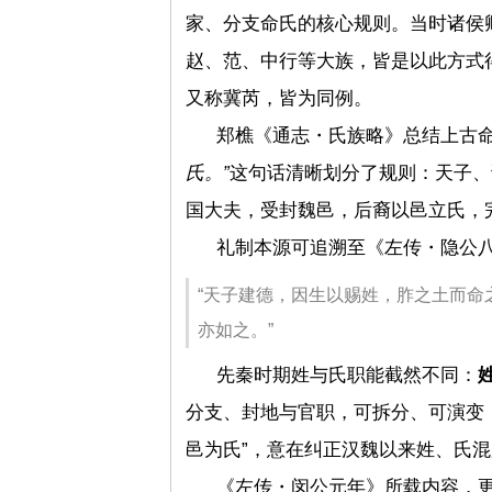
家、分支命氏的核心规则。当时诸侯
赵、范、中行等大族，皆是以此方式
又称冀芮，皆为同例。
郑樵
《通志・氏族略》总结上古
氏。”
这句话清晰划分了规则：天子、
国大夫，受封魏邑，后裔以邑立氏，
礼制本源可追溯至《左传・隐公
“天子建德，因生以赐姓，胙之土而命
亦如之。”
先秦时期姓与氏职能截然不同：
分支、封地与官职，可拆分、可演变，
邑为氏”，意在纠正汉魏以来姓、氏混
《左传・闵公元年》所载内容，