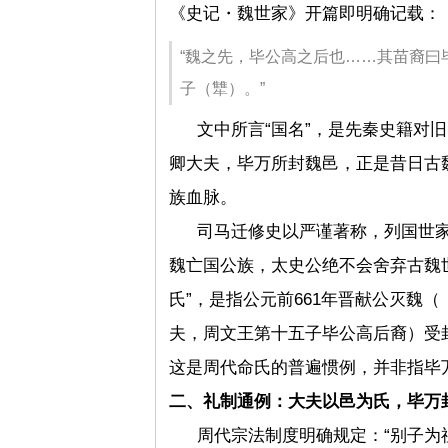
《史记・魏世家》开篇即明确记载：
“魏之先，毕公高之后也……其苗裔曰
子（犨）。”
文中所言“国名”，是先秦史籍对
卿大夫，毕万所封魏邑，正是昔日古
族血脉。
司马迁修史以严谨著称，列国世
魏亡国公族，太史公绝不会舍弃古魏
氏”，是指公元前661年晋献公灭魏（
夫，周文王第十五子毕公高后裔）受
这是周代命氏的普遍惯例，并非指毕
二、礼制通例：大夫以邑为氏，毕万
周代宗法制度明确规定：“别子为