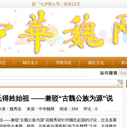
距『七夕情人节』还有12天
动态
魏氏名人
寻根问祖
魏氏文化
家
得姓始祖 ——兼驳“古魏公族为源”说
9:39 作者：魏秀岩 来源：中华魏网 阅读：
284
评论：
0
祖——兼驳“古魏公族为源”说魏秀岩针对魏氏起源的讨论，过去多聚
部的世次考辨。然而，近年有论调质疑“毕万生魏犨”之说，主张魏武