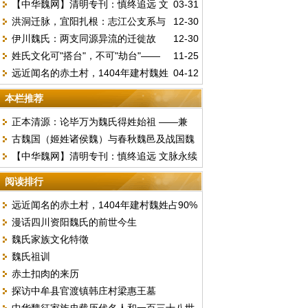
【中华魏网】清明专刊：慎终追远 文
03-31
理解
洪洞迁脉，宜阳扎根：志江公支系与
12-30
脉永续 文明祭祖倡议书
伊川魏氏：两支同源异流的迁徙故
12-30
《河南洛阳魏氏家谱》的百年故事
姓氏文化可"搭台"，不可"劫台"——
11-25
事，数百年崇文重教的家风延续
远近闻名的赤土村，1404年建村魏姓
04-12
经济该为传承守初心
占90%以上。（现天津市东丽区华明街）
本栏推荐
正本清源：论毕万为魏氏得姓始祖 ——兼
古魏国（姬姓诸侯魏）与春秋魏邑及战国魏
驳“古魏公族为源”说
【中华魏网】清明专刊：慎终追远 文脉永续
国的文明嬗变
文明祭祖倡议书
阅读排行
远近闻名的赤土村，1404年建村魏姓占90%
漫话四川资阳魏氏的前世今生
以上。（现天津市东丽区华明街）
魏氏家族文化特徵
魏氏祖训
赤土扣肉的来历
探访中牟县官渡镇韩庄村梁惠王墓