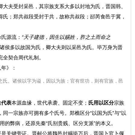
卿大夫受封采邑，其宗族支系大多以封地为氏，晋国韩、
得氏；郑共叔段受封于共，故称共叔段；郤芮食邑于冀，
命氏源流：
“天子建德，因生以赐姓，胙之土而命之
诸侯多以故国为氏，卿大夫则以采邑为氏。毕万身为晋
完全契合周代礼制。
八年》：
之氏。诸侯以字为谥，因以为族；官有世功，则有官族，邑
姓代表
本源血缘，世代承袭、固定不变；
氏用以区分
宗族
同一宗族亦可拥有多个氏号。郑樵区分“以国为氏”与“以
用的弊病，还原先秦“氏别贵贱、区分支派”的本义。
更是关键旁证。晋献公将魏邑封赐毕万后，晋国卜官
卜偃