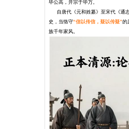
毕公高，开宗于毕万。
自唐代《元和姓纂》至宋代《通
史，当恪守
“信以传信，疑以传疑”
的
族千年家风。