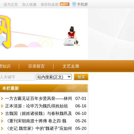
设为主页
加入收藏
保存到桌面
谱知识
宗亲留言
文艺走廊
本栏最新
一方古匾见证百年乡贤风骨——林州
07-01
正本清源：论毕万为魏氏得姓始祖
06-16
魏庄村发现民国“維持地方”木匾
古魏国（姬姓诸侯魏）与春秋魏邑及
06-10
——兼驳“古魏公族为源”说
《重刊宋朝南渡十將傳 卷之四·魏
05-26
战国魏国的文明嬗变
《史记.魏世家》中的"魏诸子"应如何
05-20
勝》白話文注釋