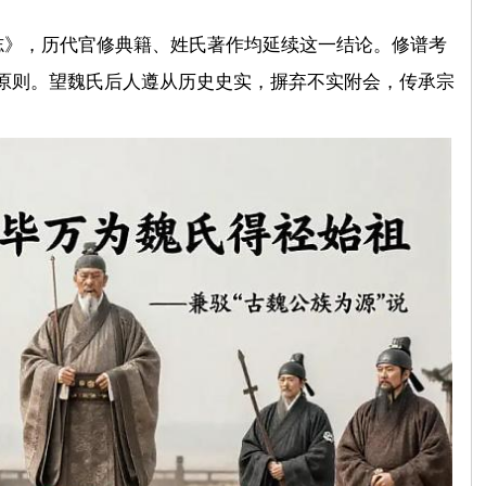
志》，历代官修典籍、姓氏著作均延续这一结论。修谱考
原则。望魏氏后人遵从历史史实，摒弃不实附会，传承宗