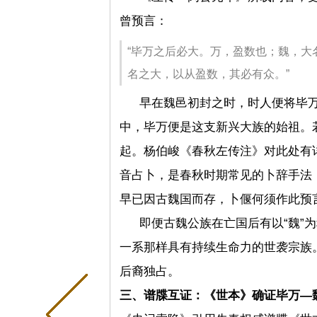
曾预言：
“毕万之后必大。万，盈数也；魏，大
名之大，以从盈数，其必有众。”
早在魏邑初封之时，时人便将毕
中，毕万便是这支新兴大族的始祖。
起。杨伯峻《春秋左传注》对此处有
音占卜，是春秋时期常见的卜辞手法
早已因古魏国而存，卜偃何须作此预
即便古魏公族在亡国后有以“魏”
一系那样具有持续生命力的世袭宗族
后裔独占。
三、谱牒互证：《世本》确证毕万—