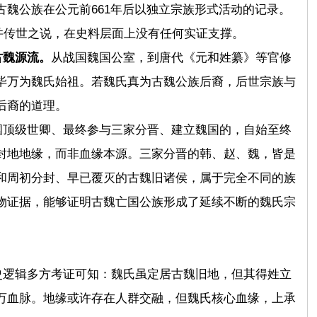
魏公族在公元前661年后以独立宗族形式活动的记录。
并传世之说，在史料层面上没有任何实证支撑。
古魏源流。
从战国魏国公室，到唐代《元和姓纂》等官修
毕万为魏氏始祖。若魏氏真为古魏公族后裔，后世宗族与
后裔的道理。
国顶级世卿、最终参与三家分晋、建立魏国的，自始至终
封地地缘，而非血缘本源。三家分晋的韩、赵、魏，皆是
和周初分封、早已覆灭的古魏旧诸侯，属于完全不同的族
物证据，能够证明古魏亡国公族形成了延续不断的魏氏宗
史逻辑多方考证可知：魏氏虽定居古魏旧地，但其得姓立
万血脉。地缘或许存在人群交融，但魏氏核心血缘，上承