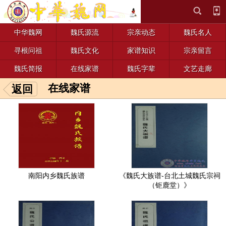
中华魏网
魏氏源流
宗亲动态
魏氏名人
寻根问祖
魏氏文化
家谱知识
宗亲留言
魏氏简报
在线家谱
魏氏字辈
文艺走廊
在线家谱
返回
南阳内乡魏氏族谱
《魏氏大族谱-台北土城魏氏宗祠
（钜鹿堂）》