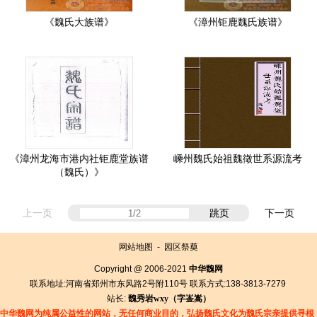
《魏氏大族谱》
《漳州钜鹿魏氏族谱》
《漳州龙海市港内社钜鹿堂族谱
嵊州魏氏始祖魏徵世系源流考
（魏氏）》
上一页
跳页
下一页
网站地图
-
园区祭奠
Copyright @ 2006-2021
中华魏网
联系地址:河南省郑州市东风路2号附110号 联系方式:138-3813-7279
站长:
魏秀岩
wxy（字
崟
嵩）
中华魏网为纯属公益性的网站，无任何商业目的，弘扬魏氏文化为魏氏宗亲提供寻根