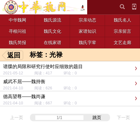
中华魏网
魏氏源流
宗亲动态
魏氏名人
寻根问祖
魏氏文化
家谱知识
宗亲留言
魏氏简报
在线家谱
魏氏字辈
文艺走廊
标签：光禄
返回
谱牒的局限和研究行使时应细致的题目
2021-05-12 阅读：417 评论：0
威武不屈——魏持衡
2021-04-10 阅读：626 评论：0
德高望尊——魏尚谦
2021-04-10 阅读：667 评论：0
上一页
跳页
下一页