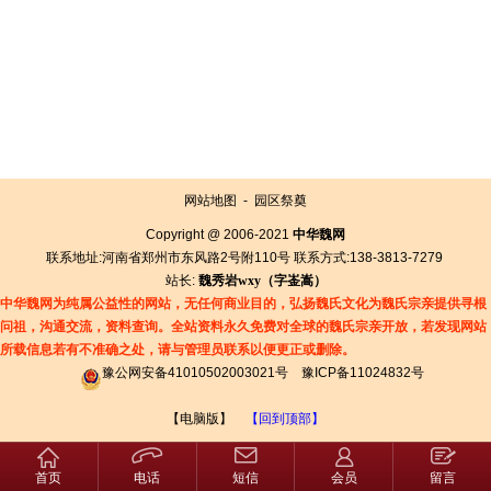
网站地图
-
园区祭奠
Copyright @ 2006-2021
中华魏网
联系地址:河南省郑州市东风路2号附110号 联系方式:138-3813-7279
站长:
魏秀岩
wxy（字
崟
嵩）
中华魏网为纯属公益性的网站，无任何商业目的，弘扬魏氏文化为魏氏宗亲提供寻根
问祖，沟通交流，资料查询。全站资料永久免费对全球的魏氏宗亲开放，若发现网站
所载信息若有
不准确之处，请与管理员联系以便更正或删除。
豫公网安备41010502003021号
豫ICP备11024832号
【电脑版】
【回到顶部】
首页
电话
短信
会员
留言