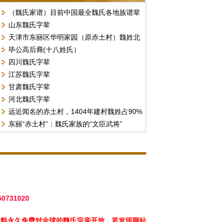
（魏氏家谱）目前中国最全魏氏各地族谱辈
山东魏氏字辈
份汇总
天津市东丽区华明家园（原赤土村）魏姓北
毕公高后裔(十八姓氏）
门字号排序
四川魏氏字辈
江苏魏氏字辈
甘肃魏氏字辈
河北魏氏字辈
远近闻名的赤土村，1404年建村魏姓占90%
东丽“赤土村”：魏氏家族的“文臣武将”
以上。（现天津市东丽区华明街）
50731020
资料永久免费对全球的魏氏宗亲开放，若发现网站