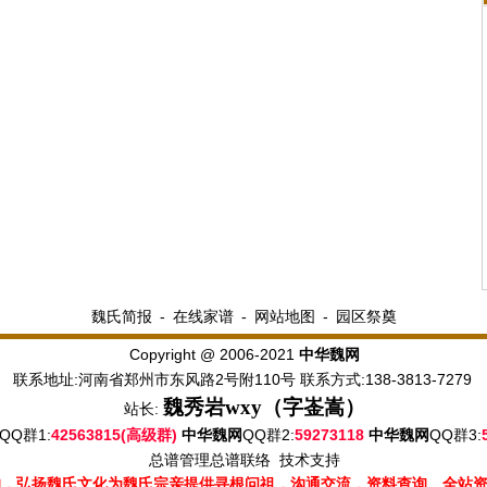
魏氏简报
-
在线家谱
-
网站地图
-
园区祭奠
Copyright @ 2006-2021
中华魏网
联系地址:河南省郑州市东风路2号附110号 联系方式:138-3813-7279
魏秀岩
wxy（字崟嵩）
站长:
QQ群1:
42563815(高级群)
QQ群2:
59273118
QQ群3:
中华魏网
中华魏网
总谱管理
总谱联络
技术支持
的，弘扬魏氏文化为魏氏宗亲提供寻根问祖，沟通交流，资料查询。全站