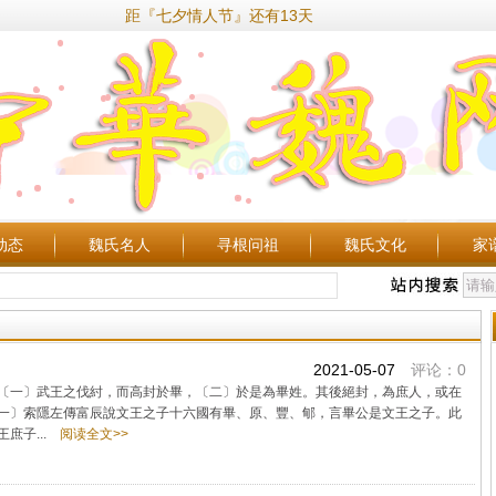
距『七夕情人节』还有13天
动态
魏氏名人
寻根问祖
魏氏文化
家
2021-05-07
评论：0
一〕武王之伐紂，而高封於畢，〔二〕於是為畢姓。其後絕封，為庶人，或在
一〕索隱左傳富辰說文王之子十六國有畢、原、豐、郇，言畢公是文王之子。此
庶子...
阅读全文>>