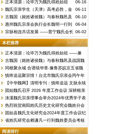
正本清源：论毕万为魏氏得姓始祖
06-16
魏氏宗亲学生（天津）高考必胜，金
06-11
——兼驳“古魏公族为源”说
古魏国（姬姓诸侯魏）与春秋魏邑及
06-10
榜题名。
惠州魏氏宗亲会执行会长魏明一行到
06-04
战国魏国的文明嬗变
宗脉相连共话发展 ——普宁魏氏会长
06-02
访总会汇报工作并交流《唐台魏氏谱志》编
魏李锦赴中山海洲开展宗亲座谈
撰事宜
本栏推荐
正本清源：论毕万为魏氏得姓始祖 ——兼
古魏国（姬姓诸侯魏）与春秋魏邑及战国魏
驳“古魏公族为源”说
同根聚永城 合谱续华章-豫鲁苏皖京五省魏
国的文明嬗变
慎终追远聚宗情！台北市魏氏宗亲会丙午年
氏文化联谊暨合谱研讨盛会顺利落幕
【中华魏网】清明专刊：慎终追远 文脉永续
春季祭祖暨换届选举圆满举行
固始魏氏召开 2026 年度工作会议 深耕根亲
文明祭祖倡议书
洙溪魏氏宗亲理事会举办2024年优秀学子表
文化擘画发展新篇
热烈祝贺南阳姓氏历史文化研究会魏姓分会
彰大会
固始县魏氏文化研究会2024年度工作会议纪
2024续谱推进会圆满成功召开
省姓氏研究会赖谦凡一行到魏姓委员会考核
要
2023年度工作
阅读排行