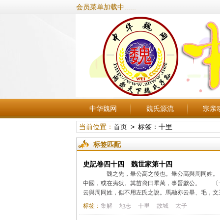
会员菜单加载中......
中华魏网
魏氏源流
宗亲
当前位置：
首页
> 标签：十里
标签匹配
史記卷四十四 魏世家第十四
魏之先，畢公高之後也。畢公高與周同姓。〔
中國，或在夷狄。其苗裔曰畢萬，事晉獻公。 〔
云與周同姓，似不用左氏之說。馬融亦云畢、毛，文王
标签：
集解
地志
十里
故城
太子