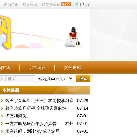
设为主页
加入收藏
保存到桌面
谱知识
宗亲留言
文艺走廊
本栏最新
魏氏宗亲学生（天津）在高校学习实
07-29
敦亲睦族启新程 全球魏氏聚麻坡——
07-14
况点滴。
毕万和魏氏。
07-01
第五届世魏恳亲大会暨麻属魏氏公会三十周
一方古匾见证百年乡贤风骨——林州
07-01
年庆典
宗亲组织，别让“凉”成了定局
07-01
魏庄村发现民国“維持地方”木匾