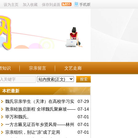
设为主页
加入收藏
保存到桌面
谱知识
宗亲留言
文艺走廊
本栏最新
魏氏宗亲学生（天津）在高校学习实
07-29
敦亲睦族启新程 全球魏氏聚麻坡——
07-14
况点滴。
毕万和魏氏。
07-01
第五届世魏恳亲大会暨麻属魏氏公会三十周
一方古匾见证百年乡贤风骨——林州
07-01
年庆典
宗亲组织，别让“凉”成了定局
07-01
魏庄村发现民国“維持地方”木匾