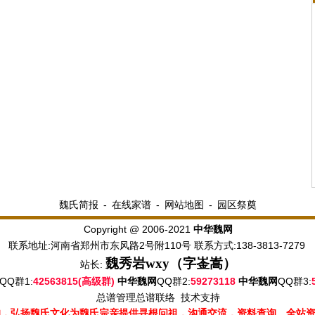
魏氏简报
-
在线家谱
-
网站地图
-
园区祭奠
Copyright @ 2006-2021
中华魏网
联系地址:河南省郑州市东风路2号附110号 联系方式:138-3813-7279
魏秀岩
wxy（字崟嵩）
站长:
QQ群1:
42563815(高级群)
QQ群2:
59273118
QQ群3:
中华魏网
中华魏网
总谱管理
总谱联络
技术支持
的，弘扬魏氏文化为魏氏宗亲提供寻根问祖，沟通交流，资料查询。全站