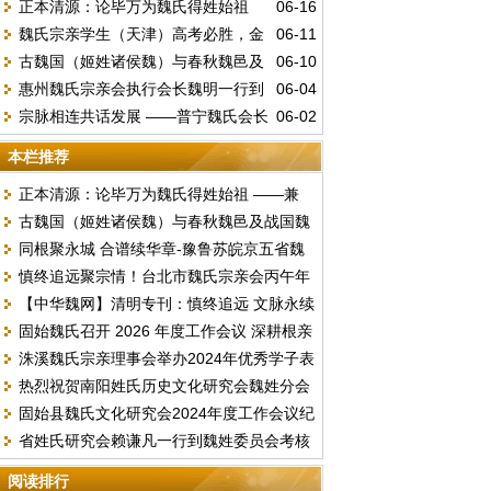
正本清源：论毕万为魏氏得姓始祖
06-16
魏氏宗亲学生（天津）高考必胜，金
06-11
——兼驳“古魏公族为源”说
古魏国（姬姓诸侯魏）与春秋魏邑及
06-10
榜题名。
惠州魏氏宗亲会执行会长魏明一行到
06-04
战国魏国的文明嬗变
宗脉相连共话发展 ——普宁魏氏会长
06-02
访总会汇报工作并交流《唐台魏氏谱志》编
魏李锦赴中山海洲开展宗亲座谈
撰事宜
本栏推荐
正本清源：论毕万为魏氏得姓始祖 ——兼
古魏国（姬姓诸侯魏）与春秋魏邑及战国魏
驳“古魏公族为源”说
同根聚永城 合谱续华章-豫鲁苏皖京五省魏
国的文明嬗变
慎终追远聚宗情！台北市魏氏宗亲会丙午年
氏文化联谊暨合谱研讨盛会顺利落幕
【中华魏网】清明专刊：慎终追远 文脉永续
春季祭祖暨换届选举圆满举行
固始魏氏召开 2026 年度工作会议 深耕根亲
文明祭祖倡议书
洙溪魏氏宗亲理事会举办2024年优秀学子表
文化擘画发展新篇
热烈祝贺南阳姓氏历史文化研究会魏姓分会
彰大会
固始县魏氏文化研究会2024年度工作会议纪
2024续谱推进会圆满成功召开
省姓氏研究会赖谦凡一行到魏姓委员会考核
要
2023年度工作
阅读排行