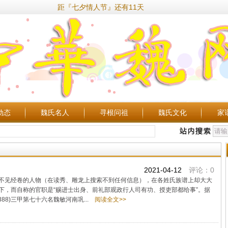
距『七夕情人节』还有11天
动态
魏氏名人
寻根问祖
魏氏文化
家
2021-04-12
评论：0
不见经卷的人物（在读秀、雕龙上搜索不到任何信息），在各姓氏族谱上却大大
下，而自称的官职是“赐进士出身、前礼部观政行人司有功、授吏部都给事”。据
8)三甲第七十六名魏敏河南巩...
阅读全文>>