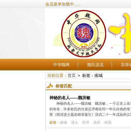
会员菜单加载中......
中华魏网
魏氏源流
宗亲
当前位置：
首页
> 标签：南城
标签匹配
神秘的名人——魏洪敏
神秘的名人——魏洪敏 魏洪敏，一个正史上名
的有名，许多姓氏的分派总序都在同一年出自他的笔
查《明清进士题名碑录索引》洪武二十一年戊辰科(138
标签：
南城
进士
尚书
洪武
崇安