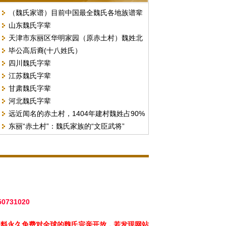
（魏氏家谱）目前中国最全魏氏各地族谱辈
山东魏氏字辈
份汇总
天津市东丽区华明家园（原赤土村）魏姓北
毕公高后裔(十八姓氏）
门字号排序
四川魏氏字辈
江苏魏氏字辈
甘肃魏氏字辈
河北魏氏字辈
远近闻名的赤土村，1404年建村魏姓占90%
东丽“赤土村”：魏氏家族的“文臣武将”
以上。（现天津市东丽区华明街）
50731020
资料永久免费对全球的魏氏宗亲开放，若发现网站