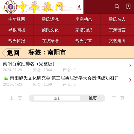
中华魏网
魏氏源流
宗亲动态
魏氏名人
寻根问祖
魏氏文化
家谱知识
宗亲留言
魏氏简报
在线家谱
魏氏字辈
文艺走廊
标签：南阳市
返回
南阳百家姓排名（完整版）
2024-01-29 阅读：1844 评论：0
南阳魏氏文化研究会 第三届换届选举大会圆满成功召开
2023-04-23 阅读：1169 评论：0
上一页
跳页
下一页