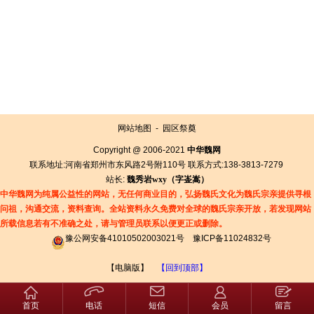
网站地图
-
园区祭奠
Copyright @ 2006-2021
中华魏网
联系地址:河南省郑州市东风路2号附110号 联系方式:138-3813-7279
站长:
魏秀岩
wxy（字
崟
嵩）
中华魏网为纯属公益性的网站，无任何商业目的，弘扬魏氏文化为魏氏宗亲提供寻根
问祖，沟通交流，资料查询。全站资料永久免费对全球的魏氏宗亲开放，若发现网站
所载信息若有
不准确之处，请与管理员联系以便更正或删除。
豫公网安备41010502003021号
豫ICP备11024832号
【电脑版】
【回到顶部】
首页
电话
短信
会员
留言