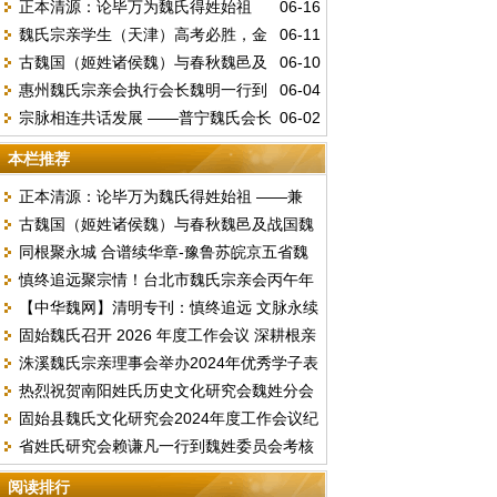
正本清源：论毕万为魏氏得姓始祖
06-16
魏氏宗亲学生（天津）高考必胜，金
06-11
——兼驳“古魏公族为源”说
古魏国（姬姓诸侯魏）与春秋魏邑及
06-10
榜题名。
惠州魏氏宗亲会执行会长魏明一行到
06-04
战国魏国的文明嬗变
宗脉相连共话发展 ——普宁魏氏会长
06-02
访总会汇报工作并交流《唐台魏氏谱志》编
魏李锦赴中山海洲开展宗亲座谈
撰事宜
本栏推荐
正本清源：论毕万为魏氏得姓始祖 ——兼
古魏国（姬姓诸侯魏）与春秋魏邑及战国魏
驳“古魏公族为源”说
同根聚永城 合谱续华章-豫鲁苏皖京五省魏
国的文明嬗变
慎终追远聚宗情！台北市魏氏宗亲会丙午年
氏文化联谊暨合谱研讨盛会顺利落幕
【中华魏网】清明专刊：慎终追远 文脉永续
春季祭祖暨换届选举圆满举行
固始魏氏召开 2026 年度工作会议 深耕根亲
文明祭祖倡议书
洙溪魏氏宗亲理事会举办2024年优秀学子表
文化擘画发展新篇
热烈祝贺南阳姓氏历史文化研究会魏姓分会
彰大会
固始县魏氏文化研究会2024年度工作会议纪
2024续谱推进会圆满成功召开
省姓氏研究会赖谦凡一行到魏姓委员会考核
要
2023年度工作
阅读排行