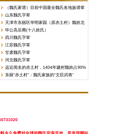
（魏氏家谱）目前中国最全魏氏各地族谱辈
山东魏氏字辈
份汇总
天津市东丽区华明家园（原赤土村）魏姓北
毕公高后裔(十八姓氏）
门字号排序
四川魏氏字辈
江苏魏氏字辈
甘肃魏氏字辈
河北魏氏字辈
远近闻名的赤土村，1404年建村魏姓占90%
东丽“赤土村”：魏氏家族的“文臣武将”
以上。（现天津市东丽区华明街）
50731020
资料永久免费对全球的魏氏宗亲开放，若发现网站