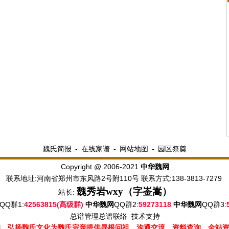
魏氏简报
-
在线家谱
-
网站地图
-
园区祭奠
Copyright @ 2006-2021
中华魏网
联系地址:河南省郑州市东风路2号附110号 联系方式:138-3813-7279
魏秀岩
wxy（字崟嵩）
站长:
QQ群1:
42563815(高级群)
QQ群2:
59273118
QQ群3:
中华魏网
中华魏网
总谱管理
总谱联络
技术支持
的，弘扬魏氏文化为魏氏宗亲提供寻根问祖，沟通交流，资料查询。全站