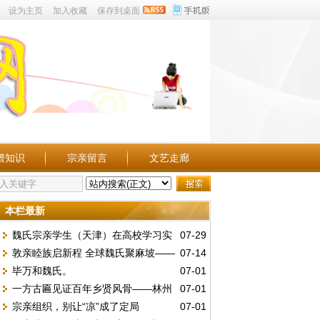
设为主页
加入收藏
保存到桌面
谱知识
宗亲留言
文艺走廊
本栏最新
魏氏宗亲学生（天津）在高校学习实
07-29
敦亲睦族启新程 全球魏氏聚麻坡——
07-14
况点滴。
毕万和魏氏。
07-01
第五届世魏恳亲大会暨麻属魏氏公会三十周
一方古匾见证百年乡贤风骨——林州
07-01
年庆典
宗亲组织，别让“凉”成了定局
07-01
魏庄村发现民国“維持地方”木匾