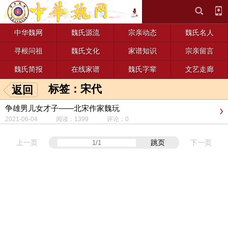
中华魏网
魏氏源流
宗亲动态
魏氏名人
寻根问祖
魏氏文化
家谱知识
宗亲留言
魏氏简报
在线家谱
魏氏字辈
文艺走廊
标签：宋代
返回
争雄男儿女才子——北宋作家魏玩
2021-06-04 阅读：1399 评论：0
上一页
跳页
下一页