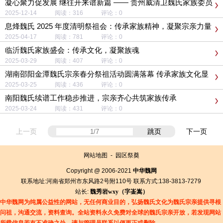
凝心聚力促发展 继往开来谱新篇 —— 贵州威清卫魏氏家族委员
会第二届代表大会圆满成功
2025-12-14 阅读：316 评论：0
息烽魏氏 2025 年度清明祭祖会：传承家族精神，凝聚宗亲力量
2025-04-17 阅读：781 评论：0
临沂魏氏家族盛会：传承文化，凝聚族魂
2025-03-29 阅读：407 评论：0
湖南邵阳金潭魏氏宗亲春分祭祖活动圆满落幕 传承家族文化显
担当
2025-03-25 阅读：436 评论：0
南阳魏氏续谱工作稳步推进，宗亲齐心共筑家族传承
2025-03-24 阅读：431 评论：0
上一页
跳页
下一页
网站地图
-
园区祭奠
Copyright @ 2006-2021
中华魏网
联系地址:河南省郑州市东风路2号附110号 联系方式:138-3813-7279
站长:
魏秀岩
wxy（字
崟
嵩）
中华魏网为纯属公益性的网站，无任何商业目的，弘扬魏氏文化为魏氏宗亲提供寻根
问祖，沟通交流，资料查询。全站资料永久免费对全球的魏氏宗亲开放，若发现网站