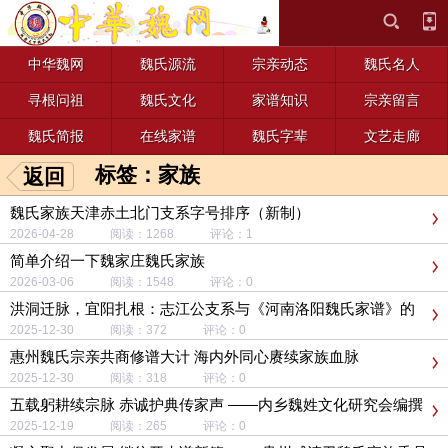
中华魏网
魏氏源流
宗亲动态
魏氏名人
寻根问祖
魏氏文化
家谱知识
宗亲留言
魏氏简报
在线家谱
魏氏字辈
文艺走廊
标签：家族
返回
魏氏家族天津赤土北门支系字号排序（新制）
2026-04-28 阅读：1268 评论：1
简单介绍一下魏家庄魏氏家族
2026-03-06 阅读：1548 评论：0
洪洞迁脉，宜阳扎根：志江公支系与《河南洛阳魏氏家谱》的
百年故事
2025-12-30 阅读：372 评论：0
惠州魏氏宗亲共商修谱大计 海内外同心赓续家族血脉
2025-12-30 阅读：318 评论：0
五载躬耕续宗脉 赤诚护典传家声 ——内乡魏姓文化研究会编撰
《内乡魏氏族谱》纪实
2025-12-19 阅读：265 评论：0