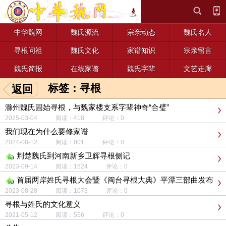
中华魏网
魏氏源流
宗亲动态
魏氏名人
寻根问祖
魏氏文化
家谱知识
宗亲留言
魏氏简报
在线家谱
魏氏字辈
文艺走廊
标签：寻根
返回
滁州魏氏固始寻根，与魏家楼支系字辈神奇“合璧”
2025-03-04 阅读：418 评论：0
我们现在为什么要修家谱
2024-08-12 阅读：801 评论：0
荆楚魏氏到河南新乡卫辉寻根侧记
2023-09-14 阅读：1524 评论：0
首届两岸姓氏寻根大会暨《闽台寻根大典》平潭三部曲发布
会
2023-08-28 阅读：1073 评论：0
寻根与姓氏的文化意义
2021-05-12 阅读：556 评论：0