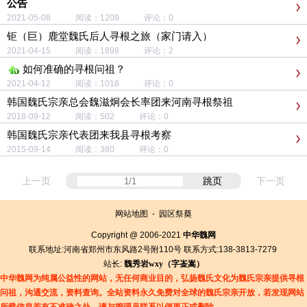
公告
2021-05-08 阅读：1209 评论：0
钜（巨）鹿堂魏氏后人寻根之旅（家门请入）
2021-04-15 阅读：1898 评论：2
如何准确的寻根问祖？
2021-04-12 阅读：1018 评论：0
韩国魏氏宗亲总会魏滋炯会长率团来河南寻根祭祖
2018-09-12 阅读：502 评论：0
韩国魏氏宗亲代表团来我县寻根考察
2015-09-14 阅读：380 评论：0
上一页
跳页
下一页
网站地图
-
园区祭奠
Copyright @ 2006-2021
中华魏网
联系地址:河南省郑州市东风路2号附110号 联系方式:138-3813-7279
站长:
魏秀岩
wxy（字
崟
嵩）
中华魏网为纯属公益性的网站，无任何商业目的，弘扬魏氏文化为魏氏宗亲提供寻根
问祖，沟通交流，资料查询。全站资料永久免费对全球的魏氏宗亲开放，若发现网站