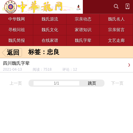
中华魏网
魏氏源流
宗亲动态
魏氏名人
寻根问祖
魏氏文化
家谱知识
宗亲留言
魏氏简报
在线家谱
魏氏字辈
文艺走廊
标签：忠良
返回
四川魏氏字辈
2021-04-13 阅读：7518 评论：12
上一页
跳页
下一页