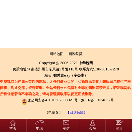
网站地图
-
园区祭奠
Copyright @ 2006-2021
中华魏网
联系地址:河南省郑州市东风路2号附110号 联系方式:138-3813-7279
站长:
魏秀岩
wxy（字
崟
嵩）
中华魏网为纯属公益性的网站，无任何商业目的，弘扬魏氏文化为魏氏宗亲提供寻根
问祖，沟通交流，资料查询。全站资料永久免费对全球的魏氏宗亲开放，若发现网站
所载信息若有
不准确之处，请与管理员联系以便更正或删除。
豫公网安备41010502003021号
豫ICP备11024832号
【电脑版】
【回到顶部】
首页
电话
短信
会员
留言