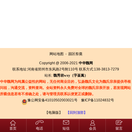
网站地图
-
园区祭奠
Copyright @ 2006-2021
中华魏网
联系地址:河南省郑州市东风路2号附110号 联系方式:138-3813-7279
站长:
魏秀岩
wxy（字
崟
嵩）
中华魏网为纯属公益性的网站，无任何商业目的，弘扬魏氏文化为魏氏宗亲提供寻根
问祖，沟通交流，资料查询。全站资料永久免费对全球的魏氏宗亲开放，若发现网站
所载信息若有
不准确之处，请与管理员联系以便更正或删除。
豫公网安备41010502003021号
豫ICP备11024832号
【电脑版】
【回到顶部】
首页
电话
短信
会员
留言