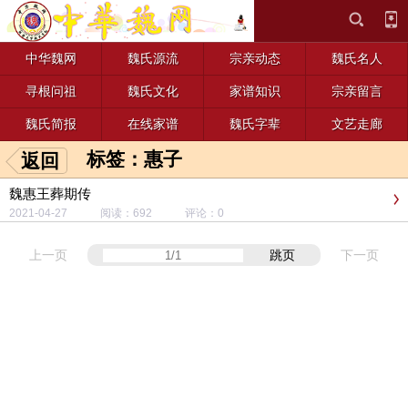
中华魏网
魏氏源流
宗亲动态
魏氏名人
寻根问祖
魏氏文化
家谱知识
宗亲留言
魏氏简报
在线家谱
魏氏字辈
文艺走廊
标签：惠子
返回
魏惠王葬期传
2021-04-27 阅读：692 评论：0
上一页
跳页
下一页