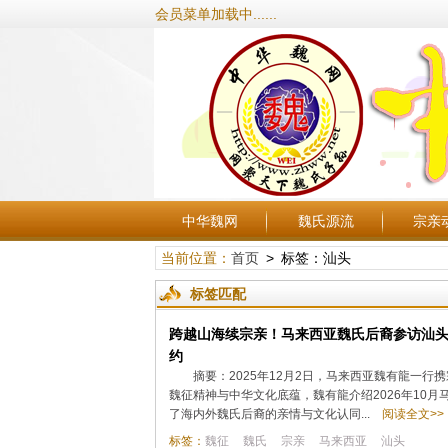
会员菜单加载中......
中华魏网
魏氏源流
宗亲
当前位置：
首页
> 标签：汕头
标签匹配
跨越山海续宗亲！马来西亚魏氏后裔参访汕头魏
约
摘要：2025年12月2日，马来西亚魏有龍一
魏征精神与中华文化底蕴，魏有龍介绍2026年10
了海内外魏氏后裔的亲情与文化认同...
阅读全文>>
标签：
魏征
魏氏
宗亲
马来西亚
汕头