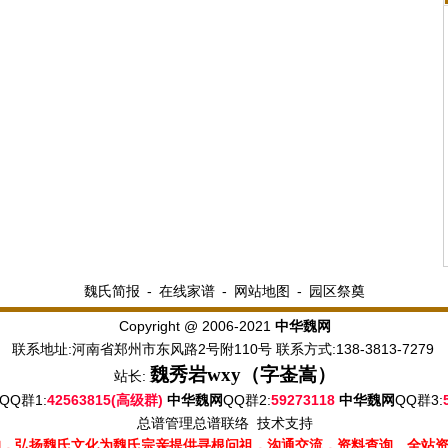
魏氏简报
-
在线家谱
-
网站地图
-
园区祭奠
Copyright @ 2006-2021
中华魏网
联系地址:河南省郑州市东风路2号附110号 联系方式:138-3813-7279
魏秀岩
wxy（字崟嵩）
站长:
QQ群1:
42563815(高级群)
QQ群2:
59273118
QQ群3:
中华魏网
中华魏网
总谱管理
总谱联络
技术支持
的，弘扬魏氏文化为魏氏宗亲提供寻根问祖，沟通交流，资料查询。全站