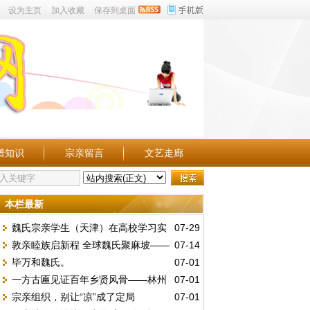
设为主页
加入收藏
保存到桌面
谱知识
宗亲留言
文艺走廊
本栏最新
魏氏宗亲学生（天津）在高校学习实
07-29
敦亲睦族启新程 全球魏氏聚麻坡——
07-14
况点滴。
毕万和魏氏。
07-01
第五届世魏恳亲大会暨麻属魏氏公会三十周
一方古匾见证百年乡贤风骨——林州
07-01
年庆典
宗亲组织，别让“凉”成了定局
07-01
魏庄村发现民国“維持地方”木匾