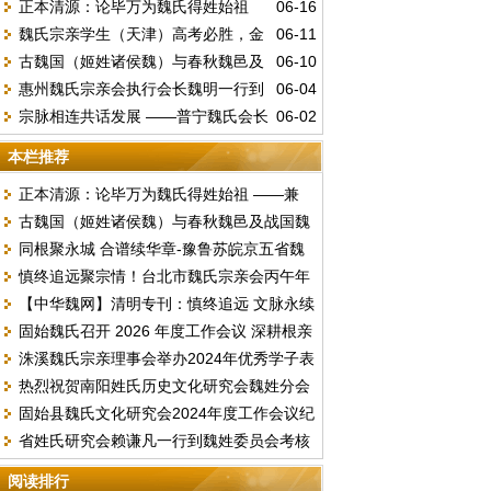
正本清源：论毕万为魏氏得姓始祖
06-16
魏氏宗亲学生（天津）高考必胜，金
06-11
——兼驳“古魏公族为源”说
古魏国（姬姓诸侯魏）与春秋魏邑及
06-10
榜题名。
惠州魏氏宗亲会执行会长魏明一行到
06-04
战国魏国的文明嬗变
宗脉相连共话发展 ——普宁魏氏会长
06-02
访总会汇报工作并交流《唐台魏氏谱志》编
魏李锦赴中山海洲开展宗亲座谈
撰事宜
本栏推荐
正本清源：论毕万为魏氏得姓始祖 ——兼
古魏国（姬姓诸侯魏）与春秋魏邑及战国魏
驳“古魏公族为源”说
同根聚永城 合谱续华章-豫鲁苏皖京五省魏
国的文明嬗变
慎终追远聚宗情！台北市魏氏宗亲会丙午年
氏文化联谊暨合谱研讨盛会顺利落幕
【中华魏网】清明专刊：慎终追远 文脉永续
春季祭祖暨换届选举圆满举行
固始魏氏召开 2026 年度工作会议 深耕根亲
文明祭祖倡议书
洙溪魏氏宗亲理事会举办2024年优秀学子表
文化擘画发展新篇
热烈祝贺南阳姓氏历史文化研究会魏姓分会
彰大会
固始县魏氏文化研究会2024年度工作会议纪
2024续谱推进会圆满成功召开
省姓氏研究会赖谦凡一行到魏姓委员会考核
要
2023年度工作
阅读排行