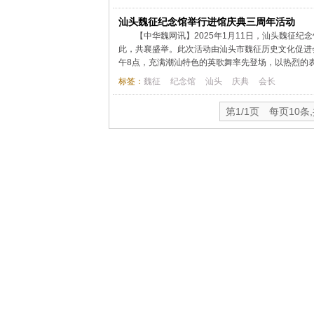
汕头魏征纪念馆举行进馆庆典三周年活动
【中华魏网讯】2025年1月11日，汕头魏征
此，共襄盛举。此次活动由汕头市魏征历史文化促进
午8点，充满潮汕特色的英歌舞率先登场，以热烈的表
标签：
魏征
纪念馆
汕头
庆典
会长
第1/1页 每页10条