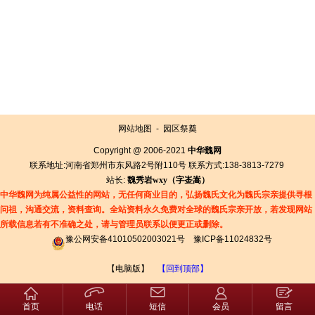
网站地图
-
园区祭奠
Copyright @ 2006-2021
中华魏网
联系地址:河南省郑州市东风路2号附110号 联系方式:138-3813-7279
站长:
魏秀岩
wxy（字
崟
嵩）
中华魏网为纯属公益性的网站，无任何商业目的，弘扬魏氏文化为魏氏宗亲提供寻根
问祖，沟通交流，资料查询。全站资料永久免费对全球的魏氏宗亲开放，若发现网站
所载信息若有
不准确之处，请与管理员联系以便更正或删除。
豫公网安备41010502003021号
豫ICP备11024832号
【电脑版】
【回到顶部】
首页
电话
短信
会员
留言