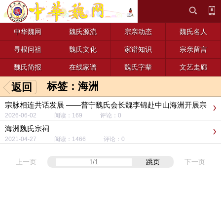
中华魏网
魏氏源流
宗亲动态
魏氏名人
寻根问祖
魏氏文化
家谱知识
宗亲留言
魏氏简报
在线家谱
魏氏字辈
文艺走廊
标签：海洲
返回
宗脉相连共话发展 ——普宁魏氏会长魏李锦赴中山海洲开展宗
亲座谈
2026-06-02 阅读：169 评论：0
海洲魏氏宗祠
2021-04-27 阅读：1466 评论：0
上一页
跳页
下一页