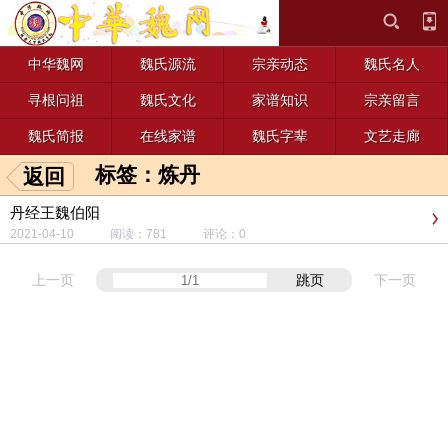
中华魏网
魏氏源流
宗亲动态
魏氏名人
寻根问祖
魏氏文化
家谱知识
宗亲留言
魏氏简报
在线家谱
魏氏字辈
文艺走廊
标签：炼丹
返回
丹经王魏伯阳
2021-04-10 阅读：781 评论：0
上一页
跳页
下一页