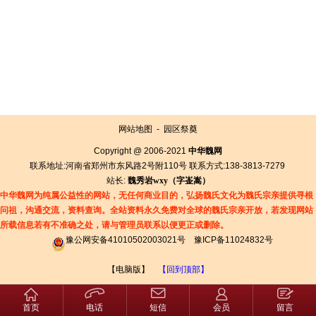
网站地图
-
园区祭奠
Copyright @ 2006-2021
中华魏网
联系地址:河南省郑州市东风路2号附110号 联系方式:138-3813-7279
站长:
魏秀岩
wxy（字
崟
嵩）
中华魏网为纯属公益性的网站，无任何商业目的，弘扬魏氏文化为魏氏宗亲提供寻根
问祖，沟通交流，资料查询。全站资料永久免费对全球的魏氏宗亲开放，若发现网站
所载信息若有
不准确之处，请与管理员联系以便更正或删除。
豫公网安备41010502003021号
豫ICP备11024832号
【电脑版】
【回到顶部】
首页
电话
短信
会员
留言