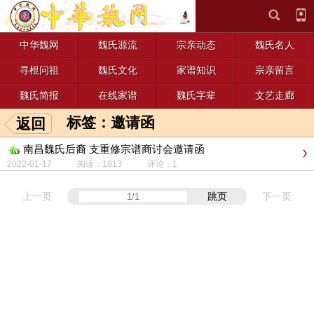
中华魏网
魏氏源流
宗亲动态
魏氏名人
寻根问祖
魏氏文化
家谱知识
宗亲留言
魏氏简报
在线家谱
魏氏字辈
文艺走廊
标签：邀请函
返回
南昌魏氏后裔 支重修宗谱商讨会邀请函
2022-01-17 阅读：1813 评论：1
上一页
跳页
下一页