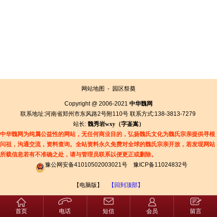
网站地图
-
园区祭奠
Copyright @ 2006-2021
中华魏网
联系地址:河南省郑州市东风路2号附110号 联系方式:138-3813-7279
站长:
魏秀岩
wxy（字
崟
嵩）
中华魏网为纯属公益性的网站，无任何商业目的，弘扬魏氏文化为魏氏宗亲提供寻根
问祖，沟通交流，资料查询。全站资料永久免费对全球的魏氏宗亲开放，若发现网站
所载信息若有
不准确之处，请与管理员联系以便更正或删除。
豫公网安备41010502003021号
豫ICP备11024832号
【电脑版】
【回到顶部】
首页
电话
短信
会员
留言