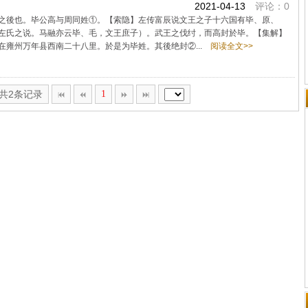
2021-04-13
评论：0
之後也。毕公高与周同姓①。【索隐】左传富辰说文王之子十六国有毕、原、
左氏之说。马融亦云毕、毛，文王庶子）。武王之伐纣，而高封於毕。【集解】
雍州万年县西南二十八里。於是为毕姓。其後绝封②...
阅读全文>>
,共2条记录
1