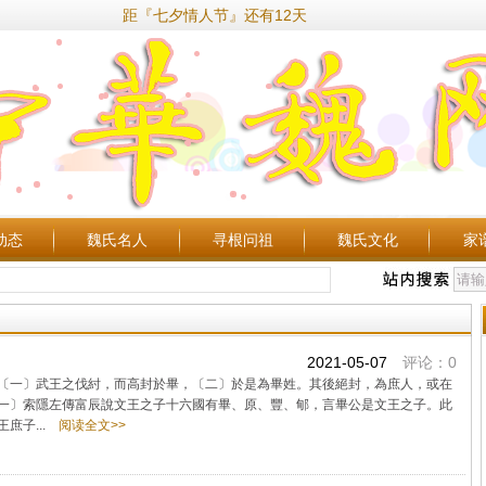
距『七夕情人节』还有12天
动态
魏氏名人
寻根问祖
魏氏文化
家
2021-05-07
评论：0
一〕武王之伐紂，而高封於畢，〔二〕於是為畢姓。其後絕封，為庶人，或在
一〕索隱左傳富辰說文王之子十六國有畢、原、豐、郇，言畢公是文王之子。此
庶子...
阅读全文>>