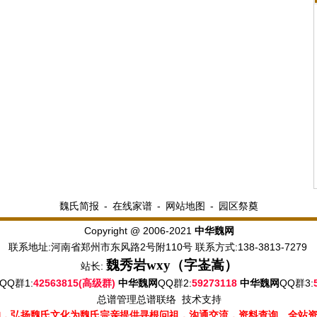
魏氏简报
-
在线家谱
-
网站地图
-
园区祭奠
Copyright @ 2006-2021
中华魏网
联系地址:河南省郑州市东风路2号附110号 联系方式:138-3813-7279
魏秀岩
wxy（字崟嵩）
站长:
QQ群1:
42563815(高级群)
QQ群2:
59273118
QQ群3:
中华魏网
中华魏网
总谱管理
总谱联络
技术支持
的，弘扬魏氏文化为魏氏宗亲提供寻根问祖，沟通交流，资料查询。全站