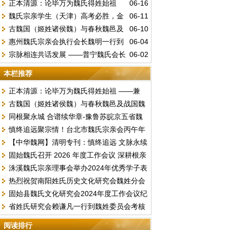
正本清源：论毕万为魏氏得姓始祖
06-16
魏氏宗亲学生（天津）高考必胜，金
06-11
——兼驳“古魏公族为源”说
古魏国（姬姓诸侯魏）与春秋魏邑及
06-10
榜题名。
惠州魏氏宗亲会执行会长魏明一行到
06-04
战国魏国的文明嬗变
宗脉相连共话发展 ——普宁魏氏会长
06-02
访总会汇报工作并交流《唐台魏氏谱志》编
魏李锦赴中山海洲开展宗亲座谈
撰事宜
本栏推荐
正本清源：论毕万为魏氏得姓始祖 ——兼
古魏国（姬姓诸侯魏）与春秋魏邑及战国魏
驳“古魏公族为源”说
同根聚永城 合谱续华章-豫鲁苏皖京五省魏
国的文明嬗变
慎终追远聚宗情！台北市魏氏宗亲会丙午年
氏文化联谊暨合谱研讨盛会顺利落幕
【中华魏网】清明专刊：慎终追远 文脉永续
春季祭祖暨换届选举圆满举行
固始魏氏召开 2026 年度工作会议 深耕根亲
文明祭祖倡议书
洙溪魏氏宗亲理事会举办2024年优秀学子表
文化擘画发展新篇
热烈祝贺南阳姓氏历史文化研究会魏姓分会
彰大会
固始县魏氏文化研究会2024年度工作会议纪
2024续谱推进会圆满成功召开
省姓氏研究会赖谦凡一行到魏姓委员会考核
要
2023年度工作
阅读排行