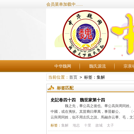
会员菜单加载中......
中华魏网
魏氏源流
宗亲
当前位置：
首页
> 标签：集解
标签匹配
史記卷四十四 魏世家第十四
魏之先，畢公高之後也。畢公高與周同姓。〔
中國，或在夷狄。其苗裔曰畢萬，事晉獻公。 〔
云與周同姓，似不用左氏之說。馬融亦云畢、毛，文王
标签：
集解
地志
十里
故城
太子