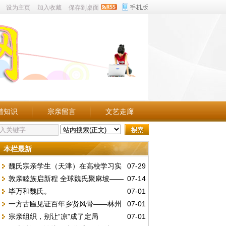
设为主页
加入收藏
保存到桌面
谱知识
宗亲留言
文艺走廊
本栏最新
魏氏宗亲学生（天津）在高校学习实
07-29
敦亲睦族启新程 全球魏氏聚麻坡——
07-14
况点滴。
毕万和魏氏。
07-01
第五届世魏恳亲大会暨麻属魏氏公会三十周
一方古匾见证百年乡贤风骨——林州
07-01
年庆典
宗亲组织，别让“凉”成了定局
07-01
魏庄村发现民国“維持地方”木匾