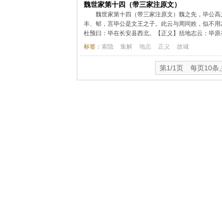
魏世家第十四（带三家注原文）
魏世家第十四（带三家注原文）魏之先，毕公高
丰、郇，言毕公是文王之子。此云与周同姓，似不用
杜预曰：毕在长安县西北。【正义】括地志云：毕原在
标签：
索隐
集解
地志
正义
故城
第1/1页 每页10条