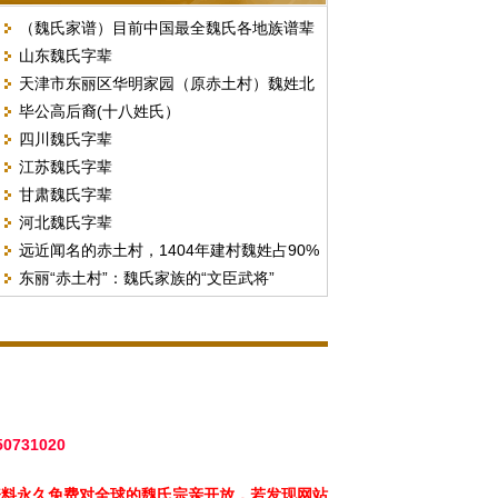
（魏氏家谱）目前中国最全魏氏各地族谱辈
山东魏氏字辈
份汇总
天津市东丽区华明家园（原赤土村）魏姓北
毕公高后裔(十八姓氏）
门字号排序
四川魏氏字辈
江苏魏氏字辈
甘肃魏氏字辈
河北魏氏字辈
远近闻名的赤土村，1404年建村魏姓占90%
东丽“赤土村”：魏氏家族的“文臣武将”
以上。（现天津市东丽区华明街）
50731020
资料永久免费对全球的魏氏宗亲开放，若发现网站