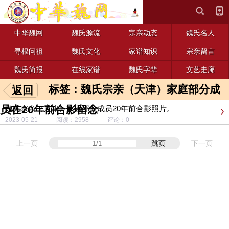
中华魏网
魏氏源流
宗亲动态
魏氏名人
寻根问祖
魏氏文化
家谱知识
宗亲留言
魏氏简报
在线家谱
魏氏字辈
文艺走廊
标签：魏氏宗亲（天津）家庭部分成
返回
员在20年前合影留念
魏氏宗亲（天津）家庭部分成员20年前合影照片。
2023-05-21 阅读：2958 评论：0
上一页
跳页
下一页