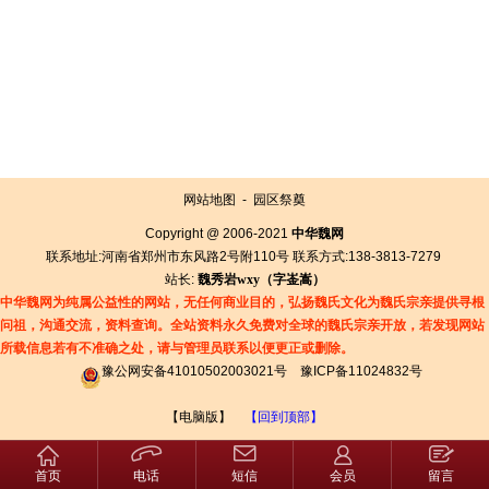
网站地图
-
园区祭奠
Copyright @ 2006-2021
中华魏网
联系地址:河南省郑州市东风路2号附110号 联系方式:138-3813-7279
站长:
魏秀岩
wxy（字
崟
嵩）
中华魏网为纯属公益性的网站，无任何商业目的，弘扬魏氏文化为魏氏宗亲提供寻根
问祖，沟通交流，资料查询。全站资料永久免费对全球的魏氏宗亲开放，若发现网站
所载信息若有
不准确之处，请与管理员联系以便更正或删除。
豫公网安备41010502003021号
豫ICP备11024832号
【电脑版】
【回到顶部】
首页
电话
短信
会员
留言