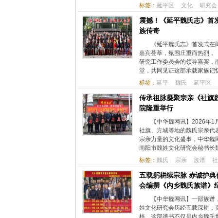
标签：
延平区
文化
研究会
震撼！《延平魏氏志》首
族传奇
《延平魏氏志》首发式在闽
嘉宾荟萃，氛围庄重而热烈，
研究工作委员会的领导嘉宾，
堂，共同见证这部承载家族记忆
标签：
延平
魏氏
延平区
传承祖脉凝聚宗亲《社旗
院隆重举行
【中华魏网讯】2026年
社旗、方城等地的魏氏宗亲代
宗亲力量的文化盛事，中华魏
南阳市魏姓文化研究会秘书长魏明
标签：
魏氏
宗亲
族谱
社
五载躬耕续宗脉 赤诚护典
会编撰《内乡魏氏族谱》
【中华魏网讯】一部族谱
姓文化研究会历经五载深耕，克
梓。这部谱书不仅是内乡魏氏世