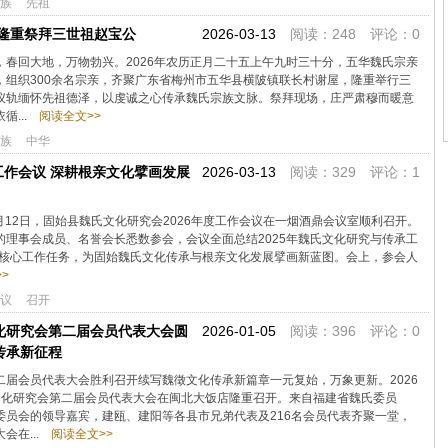
族
先祖
氏隆重祭拜三世祖赵宝公
2026-03-13
阅读：248 评论：0
，春回大地，万物勃兴。2026年农历正月二十五上午九时三十分，五华魏氏宗亲
，组织300余名宗亲，齐聚广东省梅州市五华县横陂镇联长村谢屋，隆重举行三
仪轨缅怀先祖德泽，以虔诚之心传承魏氏宗族文脉。祭拜现场，庄严肃穆而暖意
...
阅读全文>>
族
中华
度工作会议 深耕根亲文化擘画发展
2026-03-13
阅读：329 评论：1
3月12日，固始县魏氏文化研究会2026年度工作会议在一烟酒鼎会议室顺利召开。
理事会成员、名誉会长悉数参会，会议全面总结2025年魏氏文化研究与传承工
大核心工作任务，为固始魏氏文化传承与根亲文化发展擘画新蓝图。会上，参会人
>
议
召开
化研究会第二届会员代表大会圆
2026-01-05
阅读：396 评论：0
传承新征程
二届会员代表大会胜利召开续写魏徵文化传承新篇章一元复始，万象更新。2026
文化研究会第二届会员代表大会在闽北大饭店隆重召开。来自福建省魏氏委员
委员会的领导嘉宾，建瓯、建阳等各县市兄弟代表及216名会员代表齐聚一堂，
会在...
阅读全文>>