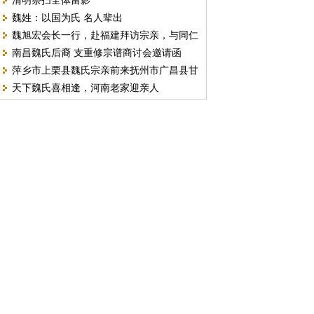
清明祭扫全体留影
2022年(壬寅)祖陵捐款功德榜
魏姓：以国为氏 名人辈出
魏旭宏会长一行，赴福建拜访宗亲，与同仁
南昌魏氏后裔 支重修宗谱商讨会邀请函
共商弘扬魏徵文化大计
萍乡市上栗县魏氏宗亲前来抚州市广昌县甘
天下魏氏喜相逢，河南老家迎亲人
竹镇洙溪（株桥）寻根纪实