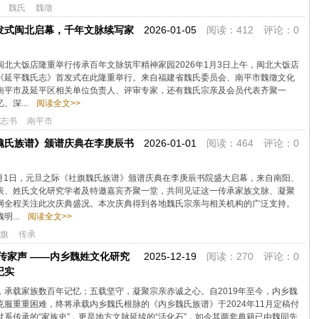
魏氏
魏徵
发式闽北启幕，千年文脉续写家
2026-01-05
阅读：412 评论：0
北大饭店隆重举行传承百年文脉筑牢精神家园2026年1月3日上午，闽北大饭店
《延平魏氏志》首发式在此隆重举行。来自福建省魏氏委员会、南平市魏徵文化
南平市及延平区相关单位负责人、评审专家，还有魏氏宗亲及会员代表齐聚一
、深...
阅读全文>>
志书
南平市
魏氏族谱》颁谱庆典在李庚辰书
2026-01-01
阅读：464 评论：0
1月1日，元旦之际《社旗魏氏族谱》颁谱庆典在李庚辰书院盛大启幕，来自南阳、
表、姓氏文化研究学者及特邀嘉宾齐聚一堂，共同见证这一传承家族文脉、凝聚
网全程关注此次庆典盛况。本次庆典得到各地魏氏宗亲与相关机构的广泛支持。
...
阅读全文>>
旗
传承
传家声 ——内乡魏姓文化研究
2025-12-19
阅读：270 评论：0
纪实
，承载家族数百年记忆；五载坚守，凝聚宗亲赤诚之心。自2019年至今，内乡魏
服重重困难，终将承载内乡魏氏根脉的《内乡魏氏族谱》于2024年11月定稿付
系传承的“家族史”，更是地方文脉延续的“活化石”，如今其两套典籍已由魏同先