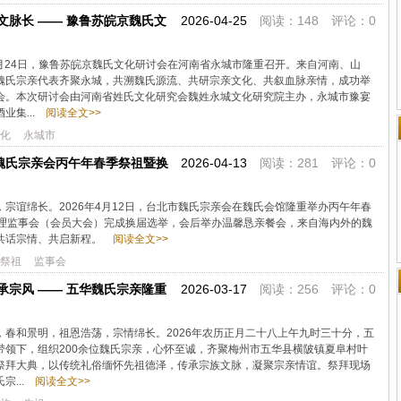
文脉长 —— 豫鲁苏皖京魏氏文
2026-04-25
阅读：148 评论：0
4月24日，豫鲁苏皖京魏氏文化研讨会在河南省永城市隆重召开。来自河南、山
魏氏宗亲代表齐聚永城，共溯魏氏源流、共研宗亲文化、共叙血脉亲情，成功举
会。本次研讨会由河南省姓氏文化研究会魏姓永城文化研究院主办，永城市豫宴
业集...
阅读全文>>
化
永城市
魏氏宗亲会丙午年春季祭祖暨换
2026-04-13
阅读：281 评论：0
宗谊绵长。2026年4月12日，台北市魏氏宗亲会在魏氏会馆隆重举办丙午年春
届理监事会（会员大会）完成换届选举，会后举办温馨恳亲餐会，来自海内外的魏
共话宗情、共启新程。
阅读全文>>
祭祖
监事会
承宗风 —— 五华魏氏宗亲隆重
2026-03-17
阅读：256 评论：0
，春和景明，祖恩浩荡，宗情绵长。2026年农历正月二十八上午九时三十分，五
带领下，组织200余位魏氏宗亲，心怀至诚，齐聚梅州市五华县横陂镇夏阜村叶
祭拜大典，以传统礼俗缅怀先祖德泽，传承宗族文脉，凝聚宗亲情谊。祭拜现场
...
阅读全文>>