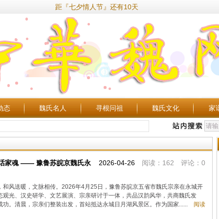
距『七夕情人节』还有10天
动态
魏氏名人
寻根问祖
魏氏文化
家
话家魂 —— 豫鲁苏皖京魏氏永
2026-04-26
阅读：162 评论：0
和风送暖，文脉相传。2026年4月25日，豫鲁苏皖京五省市魏氏宗亲在永城开
态观光、汉史研学、文艺展演、宗亲研讨于一体，共品汉韵风华，共商魏氏发
功。清晨，宗亲们整装出发，首站抵达永城日月湖风景区。作为国家......
阅读