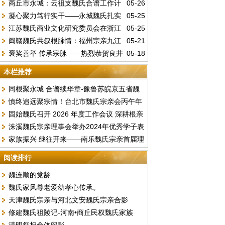
商丘市永城：云祖支魏氏合谱工作计
05-26
速。
凝心聚力笃行实干——永城魏氏扎实
05-25
划
江苏魏氏商业文化研究委员会在浙江
05-25
推进联谱修谱工作
闽赣魏氏共叙根脉情：福州宗亲九江
05-21
绍兴正式成立
褒奖善举 传承宗脉——热烈恭贺良井
05-18
寻根文化交流圆满举行
太白魏氏十三世祖公甫公族谱修纂圆满收官
本栏推荐
同根聚永城 合谱续华章-豫鲁苏皖京五省魏
慎终追远聚宗情！台北市魏氏宗亲会丙午年
氏文化联谊暨合谱研讨盛会顺利落幕
固始魏氏召开 2026 年度工作会议 深耕根亲
春季祭祖暨换届选举圆满举行
洙溪魏氏宗亲理事会举办2024年优秀学子表
文化擘画发展新篇
家族振兴 继往开来――南乐魏氏宗亲首届理
彰大会
事扩大会胜利召开
阅读排行
魏连顺的党龄
魏氏家风尊老爱幼孝心传承。
天津魏氏宗亲与河北文安魏氏宗亲合影
修建魏氏祖陵记-河南•商丘民权魏氏家族