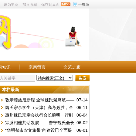
设为主页
加入收藏
保存到桌面
谱知识
宗亲留言
文艺走廊
本栏最新
敦亲睦族启新程 全球魏氏聚麻坡——
07-14
魏氏宗亲学生（天津）高考必胜，金
06-11
第五届世魏恳亲大会暨麻属魏氏公会三十周
惠州魏氏宗亲会执行会长魏明一行到
06-04
榜题名。
年庆典
宗脉相连共话发展 ——普宁魏氏会长
06-02
访总会汇报工作并交流《唐台魏氏谱志》编
“华明都市农文旅带”的建设已全面提
06-01
魏李锦赴中山海洲开展宗亲座谈
撰事宜