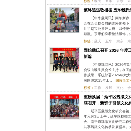
标签：
魏氏
五华
宗亲
宗
慎终追远敬祖德 五华魏
【中华魏网讯】丙午新岁
会在会长魏会思的统筹带领下
世祖赵宝公祭拜大典，以传统
融融。宗亲们身着整洁服饰，依循
标签：
魏氏
五华
宗亲
宗
固始魏氏召开 2026 年
新篇
【中华魏网讯】2026年
会议由魏生灵会长主持，在固的
作成果，系统部署2026年六
员围绕2025年工...
阅读全文>
标签：
工作
发展
文化
会
重磅换届！延平区魏徵文
满召开，新班子引领文化
延平区魏徵文化研究会第
年元月3日上午，延平区魏徵
会、南平市魏徵文化研究工作
共享魏徵文化传承发展盛举。大