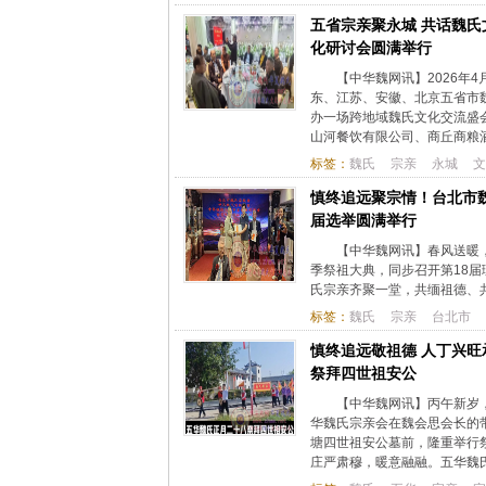
五省宗亲聚永城 共话魏氏
化研讨会圆满举行
【中华魏网讯】2026年
东、江苏、安徽、北京五省市
办一场跨地域魏氏文化交流盛
山河餐饮有限公司、商丘商粮酒
标签：
魏氏
宗亲
永城
文
慎终追远聚宗情！台北市
届选举圆满举行
【中华魏网讯】春风送暖，
季祭祖大典，同步召开第18
氏宗亲齐聚一堂，共缅祖德、
标签：
魏氏
宗亲
台北市
慎终追远敬祖德 人丁兴旺
祭拜四世祖安公
【中华魏网讯】丙午新岁
华魏氏宗亲会在魏会思会长的
塘四世祖安公墓前，隆重举行
庄严肃穆，暖意融融。五华魏氏宗