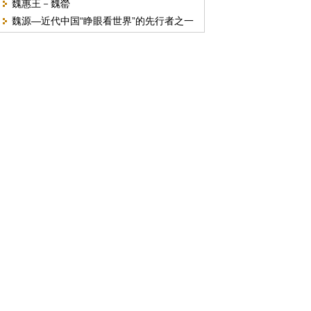
魏惠王－魏罃
魏源—近代中国“睁眼看世界”的先行者之一