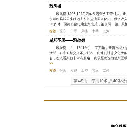
魏凤楼
魏凤楼(1896-1978)西华县迟营乡卫营村人
永章给县城里张姓地主家和盐店里当伙夫，做饭收
10岁时，因饥饿偷吃地主家南瓜，被臭骂一顿。凤楼
标签：
豫东
日军
凤楼
中共
扶沟
威武不屈——魏持衡
魏持衡（？—1641年），字开旸，新密市城
活跃，在京城结交了不少朋友，向他们讲忠义之士
名，友人看到他非常有胆略，表示愿意资助他到国学
>>
标签：
持衡
光禄
正卿
忠义
世孙
第4/5页 每页10条,共46条记
中华魏网