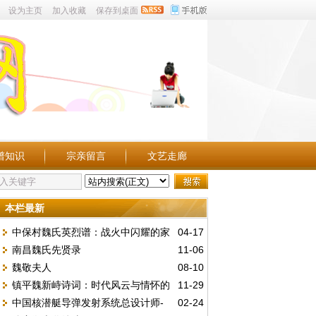
设为主页
加入收藏
保存到桌面
谱知识
宗亲留言
文艺走廊
本栏最新
中保村魏氏英烈谱：战火中闪耀的家
04-17
南昌魏氏先贤录
11-06
族忠魂
魏敬夫人
08-10
镇平魏新峙诗词：时代风云与情怀的
11-29
中国核潜艇导弹发射系统总设计师-
02-24
历史映照