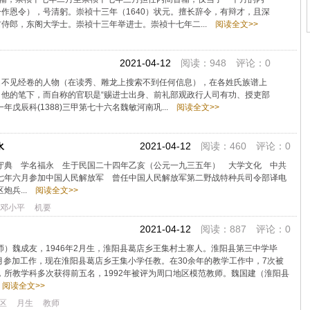
作恩令），号清躬。崇祯十三年（1640）状元。擅长辞令，有辩才，且深
侍郎，东阁大学士。崇祯十三年举进士。崇祯十七年二...
阅读全文>>
2021-04-12
阅读：948 评论：0
名不见经卷的人物（在读秀、雕龙上搜索不到任何信息），在各姓氏族谱上
他的笔下，而自称的官职是“赐进士出身、前礼部观政行人司有功、授吏部
戊辰科(1388)三甲第七十六名魏敏河南巩...
阅读全文>>
永
2021-04-12
阅读：460 评论：0
守典 学名福永 生于民国二十四年乙亥（公元一九三五年） 大学文化 中共
七年六月参加中国人民解放军 曾任中国人民解放军第二野战特种兵司令部译电
炮兵...
阅读全文>>
邓小平
机要
2021-04-12
阅读：887 评论：0
）魏成友，1946年2月生，淮阳县葛店乡王集村土寨人。淮阳县第三中学毕
3月参加工作，现在淮阳县葛店乡王集小学任教。在30余年的教学工作中，7次被
所教学科多次获得前五名，1992年被评为周口地区模范教师。魏国建（淮阳县
阅读全文>>
区
月生
教师