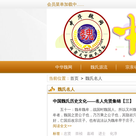
会员菜单加载中......
中华魏网
魏氏源流
宗亲
当前位置：
首页
>
魏氏名人
魏氏名人
中国魏氏历史文化——名人先贤集锦【三】
五十一：魏牟魏牟，战国时魏国人。所以又叫
牟者，魏国之贤公子也，乃万乘之公子也，其隐岩
好，亡国后改宗庄子。也有说法认为魏牟早于庄子。
阅读全文>>
标签：
忠贤
崇祯
嘉靖
进士
化淳