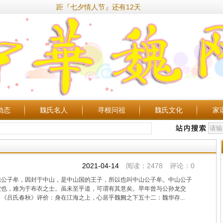
距『七夕情人节』还有12天
动态
魏氏名人
寻根问祖
魏氏文化
家
2021-04-14
阅读：2478 评论：0
魏公子牟，因封于中山，是中山国的王子，所以也叫中山公子牟。中山公子
穴也，难为于布衣之士。虽未至乎道，可谓有其意矣。早年曾与公孙龙交
《吕氏春秋》评价：身在江海之上，心居乎魏阙之下五十二：魏华存...