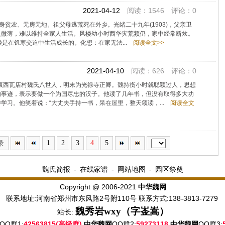
2021-04-12
阅读：1546 评论：0
。出身贫农、无房无地。祖父母逃荒死在外乡。光绪二十九年(1903)，父亲卫
入微薄，难以维持全家人生活。风楼幼小时西华灾荒频仍，家中经常断炊。
是在饥寒交迫中生活成长的。化想：在家无法...
阅读全文>>
2021-04-10
阅读：626 评论：0
关镇西瓦店村魏氏八世人，明末为光禄寺正卿。魏持衡小时就聪颖过人，思想
的事迹，表示要做一个为国尽忠的汉子。他读了几年书，但没有取得多大功
学习。他笑着说：“大丈夫手持一书，呆在屋里，整天颂读，...
阅读全文
录
1
2
3
4
5
魏氏简报
-
在线家谱
-
网站地图
-
园区祭奠
Copyright @ 2006-2021
中华魏网
联系地址:河南省郑州市东风路2号附110号 联系方式:138-3813-7279
魏秀岩
wxy（字崟嵩）
站长:
QQ群1:
42563815(高级群)
QQ群2:
59273118
QQ群3:
中华魏网
中华魏网