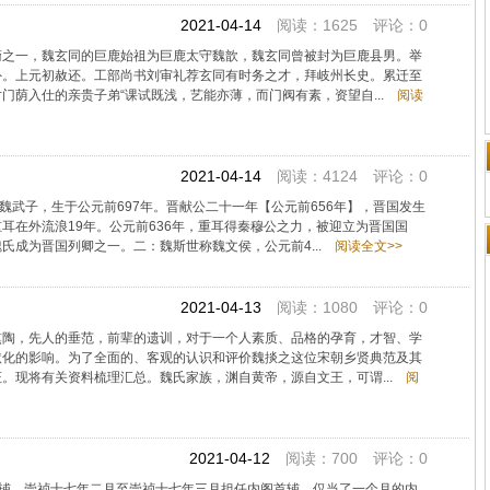
2021-04-14
阅读：1625 评论：0
裔之一，魏玄同的巨鹿始祖为巨鹿太守魏歆，魏玄同曾被封为巨鹿县男。举
外。上元初赦还。工部尚书刘审礼荐玄同有时务之才，拜岐州长史。累迁至
门荫入仕的亲贵子弟“课试既浅，艺能亦薄，而门阀有素，资望自...
阅读
2021-04-14
阅读：4124 评论：0
魏武子，生于公元前697年。晋献公二十一年【公元前656年】，晋国发生
耳在外流浪19年。公元前636年，重耳得秦穆公之力，被迎立为晋国国
氏成为晋国列卿之一。二：魏斯世称魏文侯，公元前4...
阅读全文>>
2021-04-13
阅读：1080 评论：0
熏陶，先人的垂范，前辈的遗训，对于一个人素质、品格的孕育，才智、学
默化的影响。为了全面的、客观的认识和评价魏掞之这位宋朝乡贤典范及其
。现将有关资料梳理汇总。魏氏家族，渊自黄帝，源自文王，可谓...
阅
2021-04-12
阅读：700 评论：0
阁首辅，崇祯十七年二月至崇祯十七年三月担任内阁首辅，仅当了一个月的内