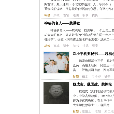
阁首辅。顺天通州（今北京市通州）人，字师令（一
通崇祯的谋略，故总能迎合崇祯的心思，官至礼部右
标签：
崇祯
首辅
通州
明朝
内阁
神秘的名人——魏洪敏
神秘的名人——魏洪敏 魏洪敏，一个正史上
却大大的有名，许多姓氏的分派总序都在同一年出自
都给事”。据查《明清进士题名碑录索引》洪武二十一年
标签：
南城
进士
尚书
洪武
崇安
邓小平机要秘书——魏福
魏家典廷群公三子 原名
党员 高级工程师 民国三十
员 二野炮兵司令部 西南军区
标签：
福永
司令部
秘书
魏成友、魏国建、魏振松
魏成友（周口地区模范教师
业，中学高级教师，1966年
评为乡优秀教师，在乡评估中，
大李学校教导主任）魏国建...
标签：
淮阳县
淮阳
周口地