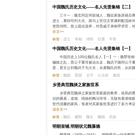
中国魏氏历史文化——名人先贤集锦【二】
三十一：魏玄同定州鼓城人，魏征家族原籍后
进士，累转司列大夫。因与上官仪文章属和配流岭
吏部侍郎。曾上疏论选举，对贵戚子弟例早求官，对
全文>>
标签：
进士
宰相
侍郎
巨鹿
平章
中国魏氏历史文化——名人先贤集锦【一】
中国历史上100位魏氏名人【一】一：魏犨世称
骊姬之乱，晋公子重耳被迫出走，魏武子随同公子重
君，晋文公封魏武子为大夫，永袭魏氏封邑，从此魏
标签：
魏国
晋国
太守
公元前
秦国
乡贤典范魏掞之家族世系
乡贤典范魏掞之家族世系家庭的教养，祖风的
识的奠基，道德、情操的陶冶等等，无疑有着潜移
世代清廉的家风，笔者对其家族世系进行了多方考证
读全文>>
标签：
魏氏
建阳
魏文
魏国
武侯
明朝首辅,明朝状元魏藻德
魏藻德（1605—1644），明朝最后一任内