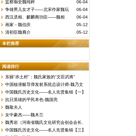
监察御史魏纯粹
06-04
魏乃文
争雄男儿女才子——北宋作家魏玩
06-04
西汉丞相、麒麟阁功臣——魏相
06-04
画家－魏伯庆
05-12
清初臣魏裔介
05-12
本栏推荐
阅读排行
东丽“赤土村”：魏氏家族的“文臣武将”
中国核潜艇导弹发射系统总设计师-魏乃文
中国魏氏历史文化——名人先贤集锦【一】
抗日英雄的平民本色-魏国亮
魏敬夫人
女中豪杰——魏木兰
魏秀岩（河南省魏氏文化研究会创会会长、
中国魏氏历史文化——名人先贤集锦【三】
常务副会长、魏氏联谱专家）