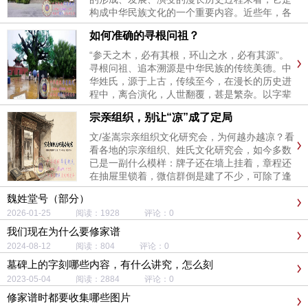
构成中华民族文化的一个重要内容。近些年，各
地都在不同程度的掀起一股寻根热潮，如今在全
如何准确的寻根问祖？
国已形成十大寻根基地。山西洪洞大槐树（一）
在整个河南，在山东，在河北，在安徽——乃至
“参天之木，必有其根，环山之水，必有其源”。
大半个中国，都有这一歌谣流...
寻根问祖、追本溯源是中华民族的传统美德。中
华姓氏，源于上古，传续至今，在漫长的历史进
程中，离合演化，人世翻覆，甚是繁杂。以字辈
入手“寻根问祖”，效率较高。毕竟一个姓氏就是
宗亲组织，别让“凉”成了定局
一个大家族，古往今来，迁播各地，枝繁叶
茂……寻根问祖需要努力的方向1、平时要养成
文/崟嵩宗亲组织文化研究会，为何越办越凉？看
收集资料的习惯，尽可能大量...
看各地的宗亲组织、姓氏文化研究会，如今多数
已是一副什么模样：牌子还在墙上挂着，章程还
在抽屉里锁着，微信群倒是建了不少，可除了逢
年过节发几个红包、甩几条祝福链接，平日里连
魏姓堂号（部分）
个冒泡的人都没有。一年开一两次会，摆几桌
2026-01-25 阅读：1928 评论：0
酒，几个老面孔轮流讲几句“弘扬祖德”“敦亲睦
族”的套话，酒杯一碰，合...
我们现在为什么要修家谱
2024-08-12 阅读：804 评论：0
墓碑上的字刻哪些内容，有什么讲究，怎么刻
2023-05-04 阅读：2884 评论：0
修家谱时都要收集哪些图片