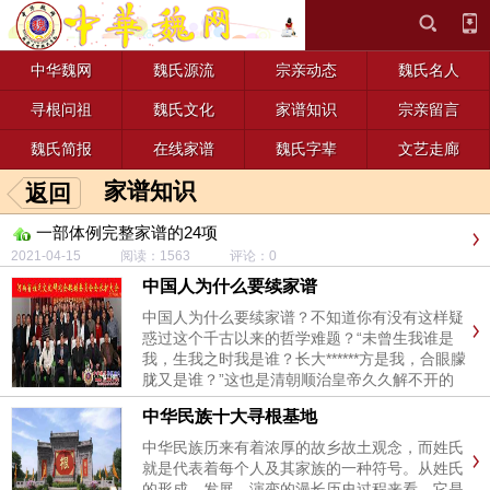
中华魏网
魏氏源流
宗亲动态
魏氏名人
寻根问祖
魏氏文化
家谱知识
宗亲留言
魏氏简报
在线家谱
魏氏字辈
文艺走廊
家谱知识
返回
一部体例完整家谱的24项
2021-04-15 阅读：1563 评论：0
中国人为什么要续家谱
中国人为什么要续家谱？不知道你有没有这样疑
惑过这个千古以来的哲学难题？“未曾生我谁是
我，生我之时我是谁？长大******方是我，合眼朦
胧又是谁？”这也是清朝顺治皇帝久久解不开的
的心中大惑。谁读懂了生命的来龙，生命也就成
中华民族十大寻根基地
了一部深刻的书。到底“我是谁”？在我们出生到
懂事时，大人就会反复告诉我们——“记住啦，
中华民族历来有着浓厚的故乡故土观念，而姓氏
你姓xxx你是xxx人....
就是代表着每个人及其家族的一种符号。从姓氏
的形成、发展、演变的漫长历史过程来看，它是