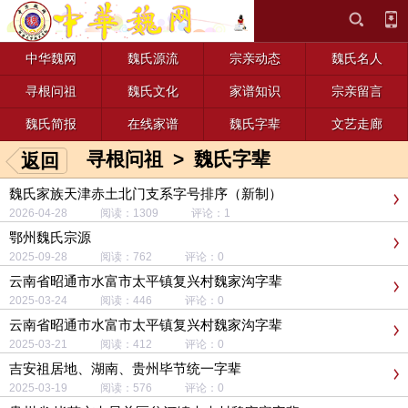
中华魏网
魏氏源流
宗亲动态
魏氏名人
寻根问祖
魏氏文化
家谱知识
宗亲留言
魏氏简报
在线家谱
魏氏字辈
文艺走廊
寻根问祖
>
魏氏字辈
返回
魏氏家族天津赤土北门支系字号排序（新制）
2026-04-28 阅读：1309 评论：1
鄂州魏氏宗源
2025-09-28 阅读：762 评论：0
云南省昭通市水富市太平镇复兴村魏家沟字辈
2025-03-24 阅读：446 评论：0
云南省昭通市水富市太平镇复兴村魏家沟字辈
2025-03-21 阅读：412 评论：0
吉安祖居地、湖南、贵州毕节统一字辈
2025-03-19 阅读：576 评论：0