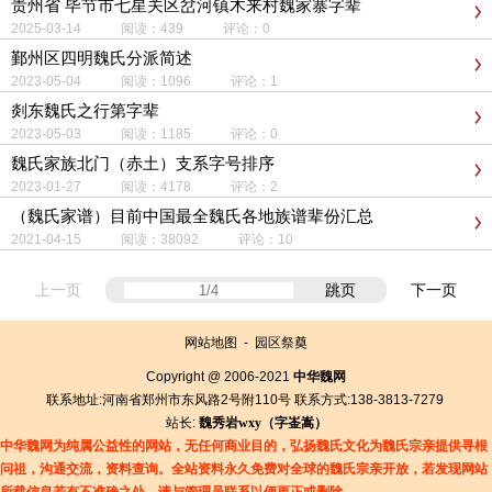
贵州省 毕节市七星关区岔河镇木来村魏家寨字辈
2025-03-14 阅读：439 评论：0
鄞州区四明魏氏分派简述
2023-05-04 阅读：1096 评论：1
剡东魏氏之行第字辈
2023-05-03 阅读：1185 评论：0
魏氏家族北门（赤土）支系字号排序
2023-01-27 阅读：4178 评论：2
（魏氏家谱）目前中国最全魏氏各地族谱辈份汇总
2021-04-15 阅读：38092 评论：10
上一页
跳页
下一页
网站地图
-
园区祭奠
Copyright @ 2006-2021
中华魏网
联系地址:河南省郑州市东风路2号附110号 联系方式:138-3813-7279
站长:
魏秀岩
wxy（字
崟
嵩）
中华魏网为纯属公益性的网站，无任何商业目的，弘扬魏氏文化为魏氏宗亲提供寻根
问祖，沟通交流，资料查询。全站资料永久免费对全球的魏氏宗亲开放，若发现网站