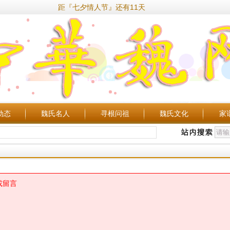
距『七夕情人节』还有11天
动态
魏氏名人
寻根问祖
魏氏文化
家
或留言