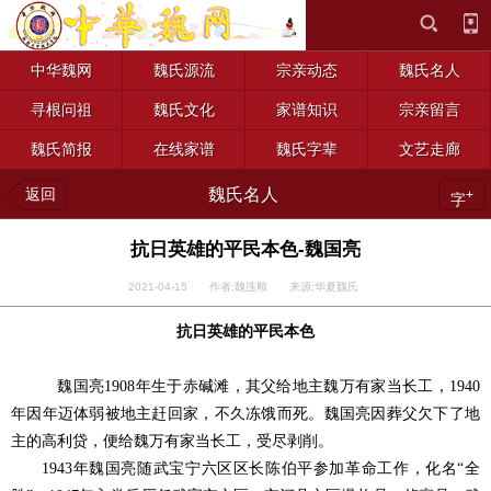
中华魏网
魏氏源流
宗亲动态
魏氏名人
寻根问祖
魏氏文化
家谱知识
宗亲留言
魏氏简报
在线家谱
魏氏字辈
文艺走廊
返回
魏氏名人
+
字
抗日英雄的平民本色-魏国亮
2021-04-15 作者:魏连顺 来源:华夏魏氏
抗日英雄的平民本色
魏国亮1908年生于赤碱滩，其父给地主魏万有家当长工，1940
年因年迈体弱被地主赶回家，不久冻饿而死。魏国亮因葬父欠下了地
主的高利贷，便给魏万有家当长工，受尽剥削。
1943年魏国亮随武宝宁六区区长陈伯平参加革命工作，化名“全