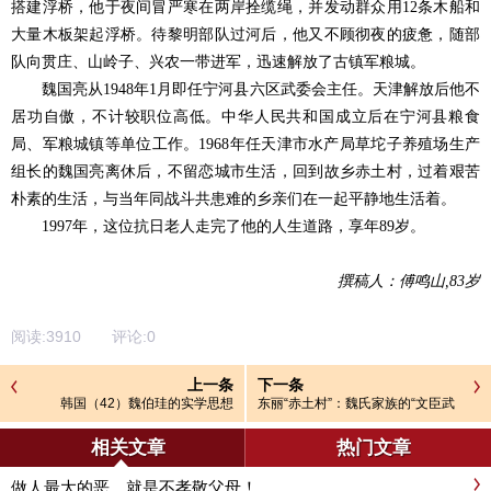
搭建浮桥，他于夜间冒严寒在两岸拴缆绳，并发动群众用12条木船和
大量木板架起浮桥。待黎明部队过河后，他又不顾彻夜的疲惫，随部
队向贯庄、山岭子、兴农一带进军，迅速解放了古镇军粮城。
魏国亮从1948年1月即任宁河县六区武委会主任。天津解放后他不
居功自傲，不计较职位高低。中华人民共和国成立后在宁河县粮食
局、军粮城镇等单位工作。1968年任天津市水产局草坨子养殖场生产
组长的魏国亮离休后，不留恋城市生活，回到故乡赤土村，过着艰苦
朴素的生活，与当年同战斗共患难的乡亲们在一起平静地生活着。
1997年，这位抗日老人走完了他的人生道路，享年89岁。
撰稿人：傅鸣山,83岁
阅读:
3910
评论:
0
上一条
下一条
韩国（42）魏伯珪的实学思想
东丽“赤土村”：魏氏家族的“文臣武
将”
相关文章
热门文章
做人最大的恶，就是不孝敬父母！