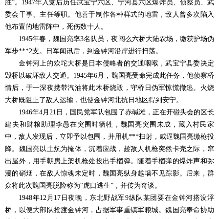
胜”。1947年入党后历任武宝宁六区、宁河县六区爆炸员、侦察员、武
委会干事、主任等职。他善于制作各种样式的地雷，敌人曾多次陷入
他布置的地雷阵中，死伤数十人。
1945年春，魏国亮率3名队员，夜闯么六桥大陆农场，缴获护场伪
军步***2支。日军闻讯后，到金钟河沿岸进行扫荡。
金钟河上的欢坨大桥是日本侵略者的交通咽喉，武宝宁县委决定
毁桥以破坏敌人交通。1945年6月，魏国亮受命完成此任务，他侦察桥
情后，于一深夜携带汽油将此木桥烧毁，守桥日伪军惊慌撤逃。火烧
大桥既阻止了敌人运输，也使金钟河北抗日地区得到安宁。
1946年4月21日，国民党军队包围了赤碱滩，正在开碰头会的区长
建夫和财粮助理李愚在突围时牺牲，魏国亮突围未成，藏入村民家
中，敌人发现后，立即予以包围，并用机***扫射，威逼魏国亮缴枪投
降。魏国亮以土炕为掩体，沉着应战，趁敌人机枪突然卡壳之际，窜
出屋外，用手朝房上架机枪处投出手榴弹。随着手榴弹的爆炸声和弥
漫的硝烟，在敌人惊魂未定时，魏国亮纵身越墙不见踪影。后来，群
众将此次魏国亮脱险称为“虎口逃生”，并传为奇谈。
1948年12月17日夜晚，东北野战军9纵队某团要在金钟河搭设浮
桥，以便大部队抢渡金钟河，占据军事重镇军粮城。魏国亮奉命协助