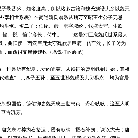
子录番盛，知名度高，所以诸多古籍和魏氏族谱大多以魏无
书·宰相世系表》在简述魏氏谱系从魏万至昭王生公子无忌
。均生恢。恢二子：伯纶、彦。彦字叔纶，张掖太守。生歆，
：愉、悦。愉字彦长，侍中。……”这是对巨鹿魏氏世系最为
载，曲阳侯，西汉巨鹿太守魏歆居巨鹿，传至沈，长子俦为
根，而西祖支属传魏收（系魏征的族兄）。
，也是所有华夏儿女的光荣。从魏征的曾祖魏钊开始，其祖
代遗直”，其四子五孙，至五世孙魏谟及其孙魏永，均为官居
制魏国佑，德佑御史魏天忠三世忠贞，丹心耿耿，迨至大明
，亘古流芳。
唐文宗时荐为右拾遗，屡有献纳，擢右补阙，谏议大夫；唐