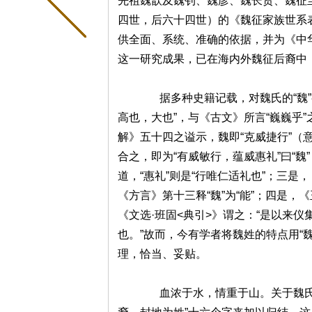
先祖魏歆及魏钊、魏彦、魏长贤、魏征
四世，后六十四世）的《魏征家族世系
供全面、系统、准确的依据，并为《中
这一研究成果，已在海内外魏征后裔中
据多种史籍记载，对魏氏的“魏”字
高也，大也”，与《古文》所言“巍巍乎
解》五十四之谥示，魏即“克威捷行”（
合之，即为“有威敏行，蕴威惠礼”曰“魏
道，“惠礼”则是“行唯仁适礼也”；三是，
《方言》第十三释“魏”为“能”；四是，
《文选·班固<典引>》谓之：“是以来
也。”故而，今有学者将魏姓的特点用“
理，恰当、妥贴。
血浓于水，情重于山。关于魏氏家