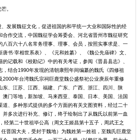
光芒。
、发展魏征文化，促进祖国的和平统一大业和国际性的经
和合作交流，中国魏征学会筹委会、河北省晋州市魏征研究
的八百六十八名常务理事、理事、会员，按照实事求是、一
新唐书·宰相世系表》、《元和姓纂》、《魏公先庙碑》文、
籍的记载和《校勘记》中的有关考证，参阅《晋县县志》、
，结合1990年发现的清朝康熙年间编纂的魏氏《四修祖
2000年台湾魏氏宗祠巨鹿堂魏公盛祭祀公业庚辰年重修
山东、江苏、江西、福建、广东、广西、浙江、四川、陕
、澳门等地，新加坡、马来西亚、泰国、日本、美国、法国
渠道、多种形式提供的多个方面的有关文图资料，经过二十
、并多次进行补充、修订，终于绘制出了从魏氏以前第一血
），经第二十世祖毕公高（周文王姬昌第十五子，周武王之
年，任晋国大夫，受封于魏地）为魏姓第一姓祖，至魏氏巨鹿堂