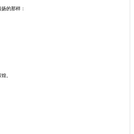
扬的那样：
辉煌。