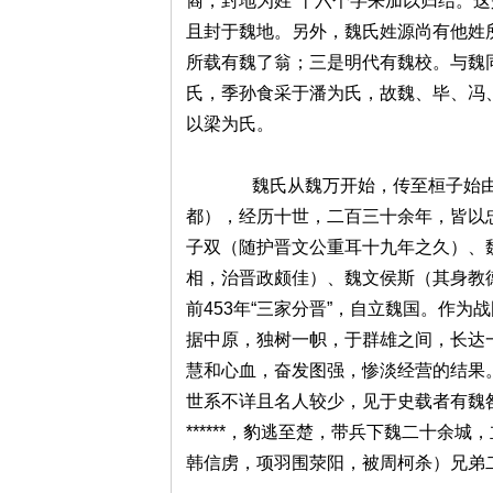
裔，封地为姓”十六个字来加以归结。
且封于魏地。另外，魏氏姓源尚有他姓
所载有魏了翁；三是明代有魏校。与魏
氏，季孙食采于潘为氏，故魏、毕、冯
以梁为氏。
魏氏从魏万开始，传至桓子始由
都），经历十世，二百三十余年，皆以
子双（随护晋文公重耳十九年之久）、
相，治晋政颇佳）、魏文侯斯（其身教
前453年“三家分晋”，自立魏国。作
据中原，独树一帜，于群雄之间，长达
慧和心血，奋发图强，惨淡经营的结果
世系不详且名人较少，见于史载者有魏
******，豹逃至楚，带兵下魏二十
韩信虏，项羽围荥阳，被周柯杀）兄弟