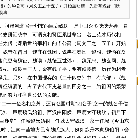
相）的毕公高（周文王之十五子）开始至明清，先后有魏舒（献
...
表、祖籍河北省晋州市的巨鹿魏氏，是中国众多泱泱大姓、名
的史册记载中，可谓良相贤臣累世辈出，名士英才历代相
任太傅（即后世的宰相）的毕公高（周文王之十五子）开始
、魏奇在晋国，魏齐在魏国，魏冉在秦国，魏相、魏愉在汉
唐代更有魏征、魏谟（魏征五世孙）、魏元忠、魏玄同、魏
魏杞、魏良臣三人，金有魏子平，明有魏藻德，历代为相者
罕见。另外，在中国现存的《二十四史》中，有六部（《魏
魏征编纂的，占了古代正史总量的四分之一，为祖国的繁荣
绝的努力和举世公认的贡献。
十一位名相之外，还有战国时期“四公子”之一的魏公子信
无知，巨鹿魏氏始祖、西汉曲阳侯、巨鹿太守魏歆，初居下
巨鹿堂”，任城魏氏始祖、任城太守魏汉，家于任城（今山东
汉时，江南一些地方已有魏氏族人，例如炼丹术家魏伯阳（会