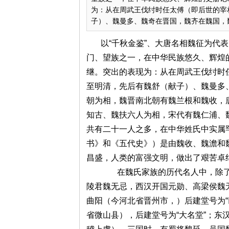
为：从在周武王伐纣时任太傅（即后世的宰
子）、魏曼多、魏奇在晋国，魏齐在魏国，魏冉
以“千秋金鉴”、大唐名相魏征为代
门、望族之一，在中华民族悠久、辉煌
继。突出的表现为：从在周武王伐纣时
至明清，先后有魏舒（献子）、魏曼多
朝为相，魏晋南北朝有魏兰根和魏收，
知古、魏扶六人为相，宋代有魏仁浦、
共有二十一人之多，在中华姓氏中实属
书》和《五代史》）是由魏收、魏澹和
昌盛，人类的富强文明，做出了艰苦卓
在魏氏家族的历代名人中，除了二
陵君魏无忌，西汉开国元勋、高梁侯魏
曲阳（今河北省晋州市，）后建堂号为“
省微山县），后建堂号为“大名堂”；东