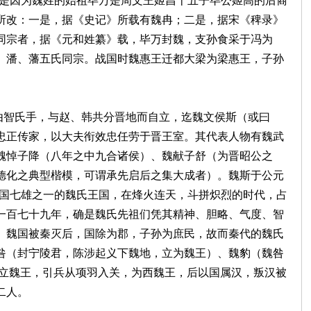
这是因为魏姓的始祖毕万是周文王姬昌十五子毕公姬高的后裔
所改：一是，据《史记》所载有魏冉；二是，据宋《稗录》
同宗者，据《元和姓纂》载，毕万封魏，支孙食采于冯为
、潘、藩五氏同宗。战国时魏惠王迁都大梁为梁惠王，子孙
智氏手，与赵、韩共分晋地而自立，迄魏文侯斯（或曰
忠正传家，以大夫衔效忠任劳于晋王室。其代表人物有魏武
魏悼子降（八年之中九合诸侯）、魏献子舒（为晋昭公之
德化之典型楷模，可谓承先启后之集大成者）。魏斯于公元
为战国七雄之一的魏氏王国，在烽火连天，斗拼炽烈的时代，占
一百七十九年，确是魏氏先祖们凭其精神、胆略、气度、智
。魏国被秦灭后，国除为郡，子孙为庶民，故而秦代的魏氏
咎（封宁陵君，陈涉起义下魏地，立为魏王）、魏豹（魏咎
余城，立魏王，引兵从项羽入关，为西魏王，后以国属汉，叛汉被
二人。