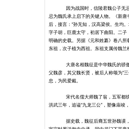
因为战国时，信陵君魏公子无忌
忌为魏氏承上启下的关键人物。《新唐
后，接言：“孙无知，汉高梁侯。生均
字子胡，巨鹿太守，初居下曲阳。二子
明确的史载。另据《元和姓纂》卷八所
东祖，次子植为西祖。东祖支属传魏兰
大唐名相魏征是中华魏氏的骄傲
父魏彦，其父魏长贤，被后人称颂为“三
忠，为民爱戴。
宋代名儒大师魏了翁，五军都统
洪武三年，追谥“九龙三公”，塑像庙竣
据史载，魏征后裔五世孙魏谟，