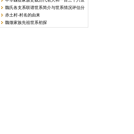
中华魏征家族史载历代名人和一百三十八世
魏氏各支系联谱世系简介与世系情况评估分
系概况简述
赤土村-村名的由来
析报告
魏徵家族先祖世系初探