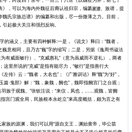
至今，跨度四千余年，一百三十八世（以魏征为界，前七十
表》，可以为海内外魏征后裔认祖归宗，编纂
、族谱，提
家谱
华魏氏宗族总谱》的编纂和出版，尽一份微薄之力。目前，
，引起极大关注和强烈反响。
的涵义，主要有四种解释:一是，《说文》释曰：“魏者，
”之巍意相同，且乃古“巍”字的缩写；二是，另据《逸周书谥法
意为有威面敏行）、“克威惠礼”（意为虽威而不逆礼），两者
”；这里所说的“克威”是指有能尽力，“敏行”是指善行大
《左传》云：“魏者，大名也”；《广雅训诂》释“魏”为“好”，
《玉篇·鬼部》解：“魏，象魏，阙也”，魏即指阙宫门之台观；
仪集羽族于观魏。”张钦注说：“来仪，凤也，……观魏，皆阙
魏指宫门观全局，民族根本永屹立”来高度概括，颇为言之有
族的源渊，我们可以用“源自文王，渊始黄帝，毕公苗