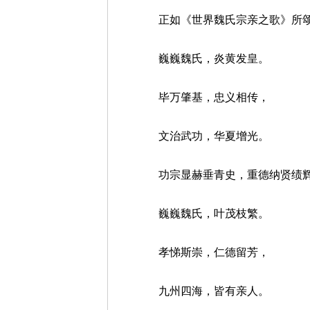
正如《世界魏氏宗亲之歌》所颂
巍巍魏氏，炎黄发皇。
毕万肇基，忠义相传，
文治武功，华夏增光。
功宗显赫垂青史，重德纳贤绩
巍巍魏氏，叶茂枝繁。
孝悌斯崇，仁德留芳，
九州四海，皆有亲人。