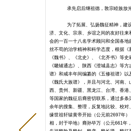
承先启后继祖德，敦宗睦族放
为了拓展、弘扬魏征精神，建设
济、文化、宗亲、乡谊之间的友好往来
会的一百一十八名学术顾问和全国各地
丝不苟的治学精神和科学态度，根据《
《魏书》、《北史》、《北齐书》等史
《畿辅通志》、陕西《澄城县志》等方志
谱》和咸丰年间编纂的《五修祖谱》以及
《魏氏大族谱》，并且与河北、河南、
西、贵州、新疆、黑龙江、台湾、香港
等国家的魏征后裔密切联系，通过多条
余年的搜集、整理，反复地比较、校对
缘世祖轩辕黄帝开始（公元前2697年
相，封于毕地）裔孙毕万（公元661