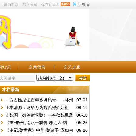
设为主页
加入收藏
保存到桌面
谱知识
宗亲留言
文艺走廊
本栏最新
一方古匾见证百年乡贤风骨——林州
07-01
正本清源：论毕万为魏氏得姓始祖
06-16
魏庄村发现民国“維持地方”木匾
古魏国（姬姓诸侯魏）与春秋魏邑及
06-10
——兼驳“古魏公族为源”说
《重刊宋朝南渡十將傳 卷之四·魏
05-26
战国魏国的文明嬗变
《史记.魏世家》中的"魏诸子"应如何
05-20
勝》白話文注釋