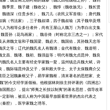
魏滕，魏晋南北朝时期的魏攀（魏氏西祖魏植之孙）、魏钊
、魏季景、魏子建（魏收父）、魏惇（魏收族兄）、魏长贤
、魏德深（任贵乡长）、魏刀儿（农民义军首领）；唐代魏
叔琬（书法家），三子魏叔璘，四子魏叔瑜（其子魏华及甥
六人为相等众多仕者外，尚有王屋山人魏万（为李白出文集
、魏晋孙（花鸟画家）、魏谷倚（时称北京三杰之一）；宋代
及从弟魏文翁和子魏国梁、魏必大、魏国佑，其孙魏天忠等
魏庆之等；辽代的魏氏名人有魏璘；金代有魏全、魏道明，
魏文昌、魏璠、魏初、魏强益等；明代有魏允贞昆仲、魏良
的魏氏名人主要有经史学家魏一鰲，温州镇总兵魏大斌，诗
良，魏际瑞昆仲及父子，保和殿大学士、太子太保魏裔介父
直臣之冠魏象枢父子，易学家魏枢，清末著名的思想家、史
魏”的今文经学派领袖。他根据林则徐主持评著的《四洲志》
国图志》，提出“师夷之长技以制夷”的著名思想，倡导改革
一定影响，被后人称为中国最早放眼看世界的杰出代表之
（秦腔），医学家魏之琇等。