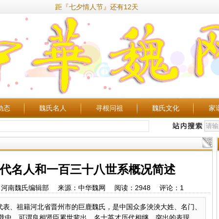
距『七夕情人节』还有12天
动态
魏氏名人
寻根问祖
魏氏文化
家
代名人和一百三十八世系概况简述
33 作者：河南魏氏编辑部 来源：中华魏网 阅读：
2948
评论：
1
为代表、祖籍河北省晋州市的巨鹿魏氏，是中国众多泱泱大姓、名门、
载中，可谓良相贤臣累世辈出，名士英才历代相继。突出的表现