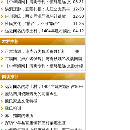
【中华魏网】清明专刊：慎终追远 文
03-31
理解
洪洞迁脉，宜阳扎根：志江公支系与
12-30
脉永续 文明祭祖倡议书
伊川魏氏：两支同源异流的迁徙故
12-30
《河南洛阳魏氏家谱》的百年故事
姓氏文化可"搭台"，不可"劫台"——
11-25
事，数百年崇文重教的家风延续
远近闻名的赤土村，1404年建村魏姓
04-12
经济该为传承守初心
占90%以上。（现天津市东丽区华明街）
本栏推荐
正本清源：论毕万为魏氏得姓始祖 ——兼
古魏国（姬姓诸侯魏）与春秋魏邑及战国魏
驳“古魏公族为源”说
【中华魏网】清明专刊：慎终追远 文脉永续
国的文明嬗变
文明祭祖倡议书
阅读排行
远近闻名的赤土村，1404年建村魏姓占90%
漫话四川资阳魏氏的前世今生
以上。（现天津市东丽区华明街）
魏氏家族文化特徵
魏氏祖训
赤土扣肉的来历
探访中牟县官渡镇韩庄村梁惠王墓