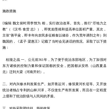
施政措施
编辑 魏文侯时用李悝为 相，实行政治改革。首先，推行“尽地力之
教”（《汉书·食货 志》），即奖励垦殖和提高单位面积产量。其次，
主张“善平籴，即丰年向农民多征粮食以储谷，作为荒年调剂之年）到
魏国的，《孟子·梁惠王》记载了当时会见谈话的情况。采取了以下措
施：
桂陵之战 一、公元前361年，为了便于统治东部地区，为了加强对
东方诸侯的控制力量和保证国都的安全，把国都从安邑（山西夏县
北）迁到大梁（河南开封）。
二、对内兴修水利发展生产。如开凿运河，修筑黄河长堤等。又开放
统治者独占专利的山林川泽，不仅使生产有所发展，而且在一定程度
上缓和了统治阶级与人民间的矛盾。
三、对外采取团结赵、韩的政策。