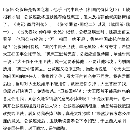
编辑 公叔痤是魏国之相，他手下的中庶子（相国的侍从之臣）卫鞅
很有才能，公叔痤欲将卫鞅推荐给魏惠王，但未及推荐他就病卧床榻
了。《史记·商君列传》、 《资治通鉴·周纪二》以及《战国策·魏
一》、《吕氏春秋·仲冬季·长见》记载，公叔痤病重时，魏惠王前去
看望，他问公叔痤说：“万一相国一病不起，我将把国政托付给谁
呢？”公叔痤回答说：“我的中庶子卫鞅，年纪虽轻，却有奇才，希望
大王把国事全托于他。”见惠王默然无言，公叔痤遣退侍臣，单独对惠
王说：“大王倘不任用卫鞅，就一定要杀掉他，不要让他出境，为别国
所用。”惠王许诺离去。公叔痤又召来卫鞅，抱歉地说道：“今天大王
询问国相的继任人，我推荐了你，看大王的神色并不同意。我先君而
后臣，当时对大王说如果不能用你，就应把你杀掉，大王答应了我。
你应该赶快离开，免遭擒杀。”卫鞅回答说：“大王既然不能采纳您的
意见任用我，又怎么能采纳您的意见杀掉我呢？”于是没有离开。惠王
离开公叔痤病榻后对身边人说：“公叔痤的病情很重，他竟然要我把国
政交给卫鞅，后又劝我杀掉卫鞅，真是太糊涂啦！”果然没有考虑公叔
痤的意见。公叔痤死后，卫鞅听说秦孝公下令招贤，于是西入咸阳，
被秦国任用，封于商地，是为商鞅。