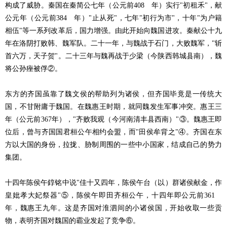
构成了威胁。秦国在秦简公七年（公元前408 年）实行"初租禾"，献
公元年（公元前384 年）"止从死"，七年"初行为市"，十年"为户籍
相伍"等一系列改革后，国力增强。由此开始向魏国进攻。秦献公十九
年在洛阴打败韩、魏军队。二十一年，与魏战于石门，大败魏军，"斩
首六万，天子贺"。二十三年与魏再战于少梁（今陕西韩城县南），魏
将公孙痤被俘②。
东方的齐国虽靠了魏文侯的帮助列为诸侯，但齐国毕竟是一传统大
国，不甘附庸于魏国。在魏惠王时期，就同魏发生军事冲突。惠王三
年（公元前367年），"齐败我观（今河南清丰县西南）"③。魏惠王即
位后，曾与齐国国君桓公午相约会盟，而"田侯牟背之"④。齐国在东
方以大国的身份，拉拢、胁制周围的一些中小国家，结成自己的势力
集团。
十四年陈侯午錞铭中说"佳十又四年，陈侯午台（以）群诸侯献金，作
皇妣孝大妃祭器"⑤，陈侯午即田齐桓公午，十四年即公元前361
年，魏惠王九年。这是齐国对淮泗间的小诸侯国，开始收取一些贡
物，表明齐国对魏国的霸业发起了竞争⑥。