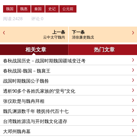
魏国
魏惠
秦国
史记
公元前
阅读:
2428
评论:
0
上一条
下一条
云中太守魏尚
清徐廉吏魏戊
相关文章
热门文章
春秋战国历史－战国时期魏国疆域变迁考
春秋战国-魏国－魏襄王
战国时期魏国公子魏咎
透析90多个各姓氏家族的“堂号”文化
张仪欺楚与魏冉拜相
魏氏渊源数千年 赣抚传代百十七
台湾魏姓源流与开封魏文化遗存
大邓州魏冉墓