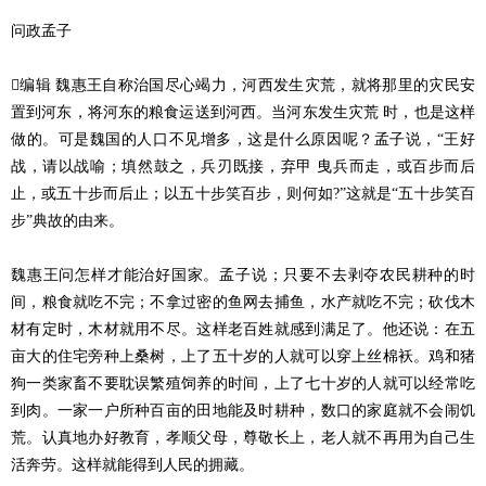
问政孟子
编辑 魏惠王自称治国尽心竭力，河西发生灾荒，就将那里的灾民安
置到河东，将河东的粮食运送到河西。当河东发生灾荒 时，也是这样
做的。可是魏国的人口不见增多，这是什么原因呢？孟子说，“王好
战，请以战喻；填然鼓之，兵刃既接，弃甲 曳兵而走，或百步而后
止，或五十步而后止；以五十步笑百步，则何如?”这就是“五十步笑百
步”典故的由来。
魏惠王问怎样才能治好国家。孟子说；只要不去剥夺农民耕种的时
间，粮食就吃不完；不拿过密的鱼网去捕鱼，水产就吃不完；砍伐木
材有定时，木材就用不尽。这样老百姓就感到满足了。他还说：在五
亩大的住宅旁种上桑树，上了五十岁的人就可以穿上丝棉袄。鸡和猪
狗一类家畜不要耽误繁殖饲养的时间，上了七十岁的人就可以经常吃
到肉。一家一户所种百亩的田地能及时耕种，数口的家庭就不会闹饥
荒。认真地办好教育，孝顺父母，尊敬长上，老人就不再用为自己生
活奔劳。这样就能得到人民的拥藏。