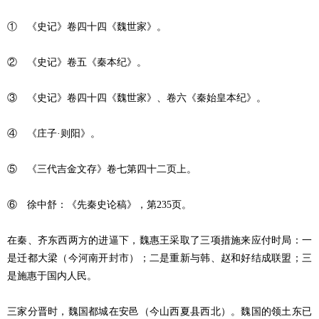
① 《史记》卷四十四《魏世家》。
② 《史记》卷五《秦本纪》。
③ 《史记》卷四十四《魏世家》、卷六《秦始皇本纪》。
④ 《庄子·则阳》。
⑤ 《三代吉金文存》卷七第四十二页上。
⑥ 徐中舒：《先秦史论稿》，第235页。
在秦、齐东西两方的进逼下，魏惠王采取了三项措施来应付时局：一
是迁都大梁（今河南开封市）；二是重新与韩、赵和好结成联盟；三
是施惠于国内人民。
三家分晋时，魏国都城在安邑（今山西夏县西北）。魏国的领土东已