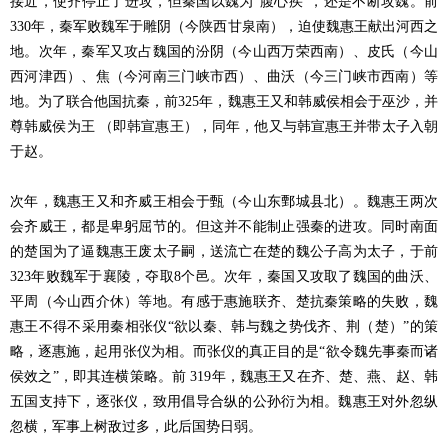
接近，使齐停止了进攻，但秦国以魏为“腹心疾”，还是不断攻魏。前
330年，秦军败魏军于雕阴（今陕西甘泉南），迫使魏惠王献出河西之
地。次年，秦军又攻占魏国的汾阴（今山西万荣西南）、皮氏（今山
西河津西）、焦（今河南三门峡市西）、曲沃（今三门峡市西南）等
地。为了联合他国抗秦，前325年，魏惠王又和韩威侯相会于巫沙，并
尊韩威侯为王 （即韩宣惠王），同年，他又与韩宣惠王并带太子入朝
于赵。
次年，魏惠王又和齐威王相会于甄（今山东鄄城县北）。魏惠王两次
会齐威王，都是卑躬屈节的。但这并不能制止强秦的进攻。同时南面
的楚国为了逼魏惠王废太子嗣，送流亡在楚的魏公子高为太子，于前
323年败魏军于襄陵，夺取8个邑。次年，秦国又攻取了魏国的曲沃、
平周（今山西介休）等地。有感于惠施联齐、楚抗秦策略的失败，魏
惠王不得不采用秦相张仪“欲以秦、韩与魏之势伐齐、荆（楚）”的策
略，逐惠施，起用张仪为相。而张仪的真正目的是“欲令魏先事秦而诸
侯效之”，即其连横策略。前 319年，魏惠王又在齐、楚、燕、赵、韩
五国支持下，逐张仪，致用倡导合纵的公孙衍为相。魏惠王对外忽纵
忽横，军事上树敌过多，此后国势日弱。