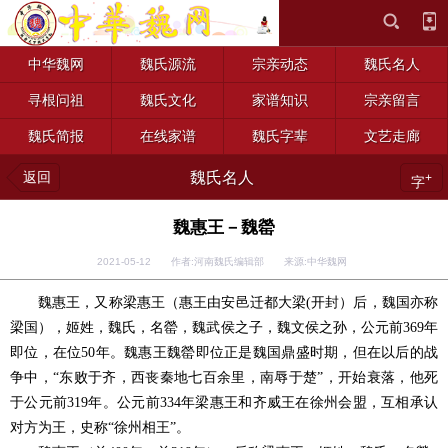
中华魏网
魏氏源流
宗亲动态
魏氏名人
寻根问祖
魏氏文化
家谱知识
宗亲留言
魏氏简报
在线家谱
魏氏字辈
文艺走廊
返回
魏氏名人
+
字
魏惠王－魏罃
2021-05-12 作者:河南魏氏编辑部 来源:中华魏网
魏惠王，又称梁惠王（惠王由安邑迁都大梁(开封）后，魏国亦称
梁国），姬姓，魏氏，名罃，魏武侯之子，魏文侯之孙，公元前369年
即位，在位50年。魏惠王魏罃即位正是魏国鼎盛时期，但在以后的战
争中，“东败于齐，西丧秦地七百余里，南辱于楚”，开始衰落，他死
于公元前319年。公元前334年梁惠王和齐威王在徐州会盟，互相承认
对方为王，史称“徐州相王”。