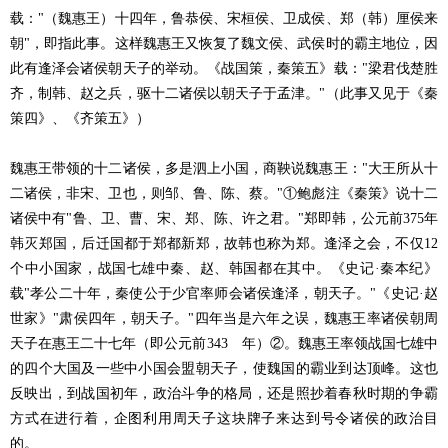
载："（魏惠王）十四年，鲁恭侯、宋桓侯、卫成侯、郑（韩）厘侯来
朝"，即指此事。这样魏惠王又恢复了魏文侯、武侯时的霸主地位，因
此有逢泽会诸侯朝天子的举动。《战国策，秦策五》载："梁君伐楚胜
齐，制韩、赵之兵，驱十二诸侯以朝天子于孟津。"（此事又见于《秦
策四》、《齐策五》）
魏惠王带领的十二诸侯，多是泗上小国，商鞅说魏惠王："大王所从十
二诸侯，非宋、卫也，则邹、鲁、陈、蔡。"①鲍彪注《秦策》说十二
诸侯中有"鲁、卫、曹、宋、郑、陈、许之君。"郑即韩，公元前375年
韩灭郑国，后迁国都于郑都新郑，故韩也称为郑。逢泽之会，不仅12
个中小国家，战国七雄中秦、赵、韩国都在其中。《史记·秦本纪》
载"孝公二十年，秦使公于少官率师会诸侯逢泽，朝天子。"《史记·赵
世家》"肃侯四年，朝天子。"四年当是六年之误，魏惠王率诸侯朝周
天子在惠王二十七年（即公元前343 年）②。魏惠王率领战国七雄中
的四个大国及一些中小国会盟朝天子，使魏国的霸业到达顶峰。这也
反映出，到战国初年，政治斗争的格局，还是照抄着春秋时期的争霸
方式在进行着，企图利用周天子这块牌子来达到号令诸侯的政治目
的。