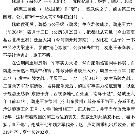
魏惠王（前400年—前319年），后称梁惠王，姬姓，魏氏，名罃
魏惠王画像 （《战国策》作“婴”）。魏武侯之子。魏国第三代
国君。公元前369一公元前319年在位[1] 。
魏武侯死后，魏罃与公子缓（魏缓）争立君位成功。魏惠王六年
（前364年）四月十三日（公历5月29日），把都城从安邑（今山西夏
县西北禹王村）迁至大梁（今河南开封东南），因此在《孟子》一书
中又称为梁惠王。要他“清心寡欲”，公叔痤去世前，劝惠王杀商鞅，
不要让他逃走，惠王不听。
在位期间重用庞涓，军事实力大增，然而庞涓陷害同学孙膑，而
魏惠王全然不知其中利害，导致孙膑逃脱后入齐。周显王十五年（前
354年）发生桂陵之战，周显王二十七年（前341年）发生马陵之战，
二度为齐军孙膑所败。名将庞涓死后，魏国军事实力彻底衰落，以至
于魏惠王感叹“东败于齐，西丧秦地七百余里，南辱于楚”。楚威王六
年（前334年）魏惠王在徐州（今山东滕州）尊齐威王为王，齐威王也
承认魏惠王的王号，史称“徐州相王”，正式称王，并于当年改元重新
纪年，这标志着魏国的霸主地位的丧失。楚威王对此愤怒不已，“寝不
寐，食不饱”，楚威王七年领大军伐齐，赵、燕两国乘机出兵攻齐。前
319年卒，享年长达82岁。