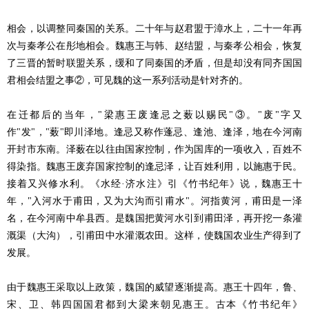
相会，以调整同秦国的关系。二十年与赵君盟于漳水上，二十一年再
次与秦孝公在彤地相会。魏惠王与韩、赵结盟，与秦孝公相会，恢复
了三晋的暂时联盟关系，缓和了同秦国的矛盾，但是却没有同齐国国
君相会结盟之事②，可见魏的这一系列活动是针对齐的。
在迁都后的当年，"梁惠王废逢忌之薮以赐民"③。"废"字又
作"发"，"薮"即川泽地。逢忌又称作蓬忌、逢池、逢泽，地在今河南
开封市东南。泽薮在以往由国家控制，作为国库的一项收入，百姓不
得染指。魏惠王废弃国家控制的逢忌泽，让百姓利用，以施惠于民。
接着又兴修水利。《水经·济水注》引《竹书纪年》说，魏惠王十
年，"入河水于甫田，又为大沟而引甫水"。河指黄河，甫田是一泽
名，在今河南中牟县西。是魏国把黄河水引到甫田泽，再开挖一条灌
溉渠（大沟），引甫田中水灌溉农田。这样，使魏国农业生产得到了
发展。
由于魏惠王采取以上政策，魏国的威望逐渐提高。惠王十四年，鲁、
宋、卫、韩四国国君都到大梁来朝见惠王。古本《竹书纪年》