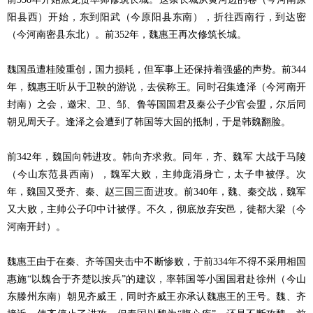
阳县西）开始，东到阳武（今原阳县东南），折往西南行，到达密
（今河南密县东北）。前352年，魏惠王再次修筑长城。
魏国虽遭桂陵重创，国力损耗，但军事上还保持着强盛的声势。前344
年，魏惠王听从于卫鞅的游说，去侯称王。同时召集逢泽（今河南开
封南）之会，邀宋、卫、邹、鲁等国国君及秦公子少官会盟，尔后同
朝见周天子。逢泽之会遭到了韩国等大国的抵制，于是韩魏翻脸。
前342年，魏国向韩进攻。韩向齐求救。同年，齐、魏军 大战于马陵
（今山东范县西南），魏军大败，主帅庞涓身亡，太子申被俘。次
年，魏国又受齐、秦、赵三国三面进攻。前340年，魏、秦交战，魏军
又大败，主帅公子卬中计被俘。不久，彻底放弃安邑，徙都大梁（今
河南开封）。
魏惠王由于在秦、齐等国夹击中不断惨败，于前334年不得不采用相国
惠施“以魏合于齐楚以按兵”的建议，率韩国等小国国君赴徐州（今山
东滕州东南）朝见齐威王，同时齐威王亦承认魏惠王的王号。魏、齐