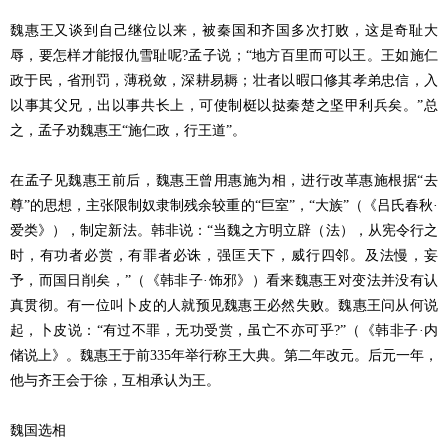
魏惠王又谈到自己继位以来，被秦国和齐国多次打败，这是奇耻大
辱，要怎样才能报仇雪耻呢?孟子说；“地方百里而可以王。王如施仁
政于民，省刑罚，薄税敛，深耕易耨；壮者以暇口修其孝弟忠信，入
以事其父兄，出以事共长上，可使制梃以挞秦楚之坚甲利兵矣。”总
之，孟子劝魏惠王“施仁政，行王道”。
在孟子见魏惠王前后，魏惠王曾用惠施为相，进行改革惠施根据“去
尊”的思想，主张限制奴隶制残余较重的“巨室”，“大族”（《吕氏春秋·
爱类》），制定新法。韩非说：“当魏之方明立辟（法），从宪令行之
时，有功者必赏，有罪者必诛，强匡天下，威行四邻。及法慢，妄
予，而国日削矣，”（《韩非子·饰邪》）看来魏惠王对变法并没有认
真贯彻。有一位叫卜皮的人就预见魏惠王必然失败。魏惠王问从何说
起，卜皮说：“有过不罪，无功受赏，虽亡不亦可乎?”（《韩非子·内
储说上》。魏惠王于前335年举行称王大典。第二年改元。后元一年，
他与齐王会于徐，互相承认为王。
魏国选相