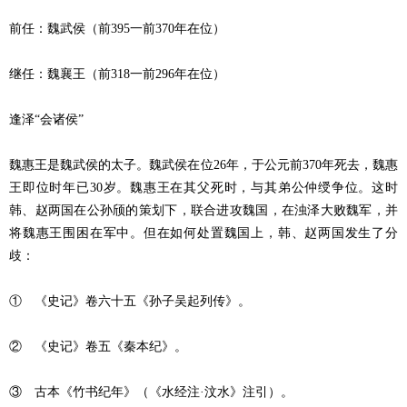
前任：魏武侯（前395一前370年在位）
继任：魏襄王（前318一前296年在位）
逢泽“会诸侯”
魏惠王是魏武侯的太子。魏武侯在位26年，于公元前370年死去，魏惠
王即位时年已30岁。魏惠王在其父死时，与其弟公仲绶争位。这时
韩、赵两国在公孙颀的策划下，联合进攻魏国，在浊泽大败魏军，并
将魏惠王围困在军中。但在如何处置魏国上，韩、赵两国发生了分
歧：
① 《史记》卷六十五《孙子吴起列传》。
② 《史记》卷五《秦本纪》。
③ 古本《竹书纪年》（《水经注·汶水》注引）。