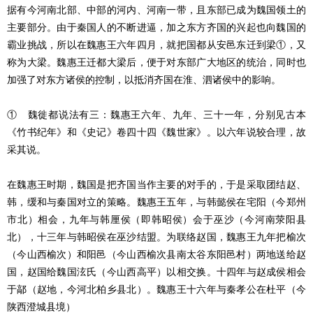
据有今河南北部、中部的河内、河南一带，且东部已成为魏国领土的
主要部分。由于秦国人的不断进逼，加之东方齐国的兴起也向魏国的
霸业挑战，所以在魏惠王六年四月，就把国都从安邑东迁到梁①，又
称为大梁。魏惠王迁都大梁后，便于对东部广大地区的统治，同时也
加强了对东方诸侯的控制，以抵消齐国在淮、泗诸侯中的影响。
① 魏徙都说法有三：魏惠王六年、九年、三十一年，分别见古本
《竹书纪年》和《史记》卷四十四《魏世家》。以六年说较合理，故
采其说。
在魏惠王时期，魏国是把齐国当作主要的对手的，于是采取团结赵、
韩，缓和与秦国对立的策略。魏惠王五年，与韩懿侯在宅阳（今郑州
市北）相会，九年与韩厘侯（即韩昭侯）会于巫沙（今河南荥阳县
北），十三年与韩昭侯在巫沙结盟。为联络赵国，魏惠王九年把榆次
（今山西榆次）和阳邑（今山西榆次县南太谷东阳邑村）两地送给赵
国，赵国给魏国泫氏（今山西高平）以相交换。十四年与赵成侯相会
于鄗（赵地，今河北柏乡县北）。魏惠王十六年与秦孝公在杜平（今
陕西澄城县境）