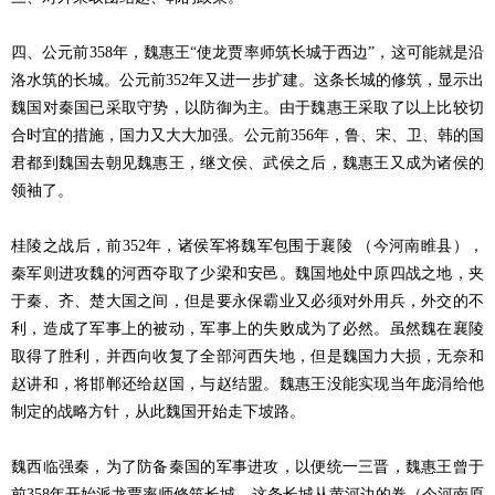
四、公元前358年，魏惠王“使龙贾率师筑长城于西边”，这可能就是沿
洛水筑的长城。公元前352年又进一步扩建。这条长城的修筑，显示出
魏国对秦国已采取守势，以防御为主。由于魏惠王采取了以上比较切
合时宜的措施，国力又大大加强。公元前356年，鲁、宋、卫、韩的国
君都到魏国去朝见魏惠王，继文侯、武侯之后，魏惠王又成为诸侯的
领袖了。
桂陵之战后，前352年，诸侯军将魏军包围于襄陵 （今河南睢县），
秦军则进攻魏的河西夺取了少梁和安邑。魏国地处中原四战之地，夹
于秦、齐、楚大国之间，但是要永保霸业又必须对外用兵，外交的不
利，造成了军事上的被动，军事上的失败成为了必然。虽然魏在襄陵
取得了胜利，并西向收复了全部河西失地，但是魏国力大损，无奈和
赵讲和，将邯郸还给赵国，与赵结盟。魏惠王没能实现当年庞涓给他
制定的战略方针，从此魏国开始走下坡路。
魏西临强秦，为了防备秦国的军事进攻，以便统一三晋，魏惠王曾于
前358年开始派龙贾率师修筑长城。这条长城从黄河边的卷（今河南原