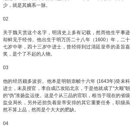
少，就是其嫡系一脉。
02
关于魏天赏这个名字，明清史上多有记载，然而他生平事迹
却鲜见于经传。他出生于明万历二十八年（1600）年，二十
七岁中举，四十三岁中进士，曾经得到过清廷皇帝的圣旨嘉
奖，是个了不起的人物。
03
他的经历颇多波折。他本是明朝祟帧十六年 (1643年)癸未科
进士，未及授官，李自成己攻陷北京，于是他就成了“大顺”朝
的“伪”淮扬盐运使。这是个从三品的官职，相当于现在的省级
盐业局长，另外还担负着皇帝安排的其它重要任务，职级虽
然不算上品，然而是个大大的肥缺。
04