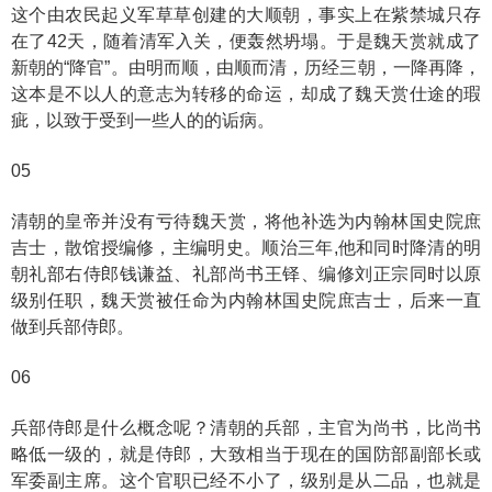
这个由农民起义军草草创建的大顺朝，事实上在紫禁城只存
在了42天，随着清军入关，便轰然坍塌。于是魏天赏就成了
新朝的“降官”。由明而顺，由顺而清，历经三朝，一降再降，
这本是不以人的意志为转移的命运，却成了魏天赏仕途的瑕
疵，以致于受到一些人的的诟病。
05
清朝的皇帝并没有亏待魏天赏，将他补选为内翰林国史院庶
吉士，散馆授编修，主编明史。顺治三年,他和同时降清的明
朝礼部右侍郎钱谦益、礼部尚书王铎、编修刘正宗同时以原
级别任职，魏天赏被任命为内翰林国史院庶吉士，后来一直
做到兵部侍郎。
06
兵部侍郎是什么概念呢？清朝的兵部，主官为尚书，比尚书
略低一级的，就是侍郎，大致相当于现在的国防部副部长或
军委副主席。这个官职已经不小了，级别是从二品，也就是