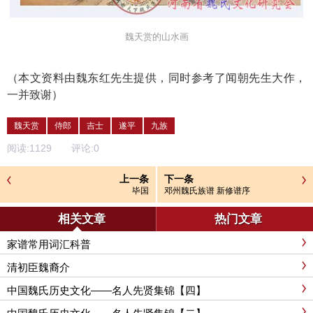
魏天赏的山水画
（本文资料由魏东红先生提供，同时参考了闻朝先生大作，
一并致谢）
魏天赏
侍郎
吉士
遂平
九族
阅读:
1129
评论:
0
上一条
下一条
毕国
邓州魏氏族谱 新修谱序
相关文章
热门文章
家谱常用词汇科普
清初臣魏裔介
中国魏氏历史文化——名人先贤集锦【四】