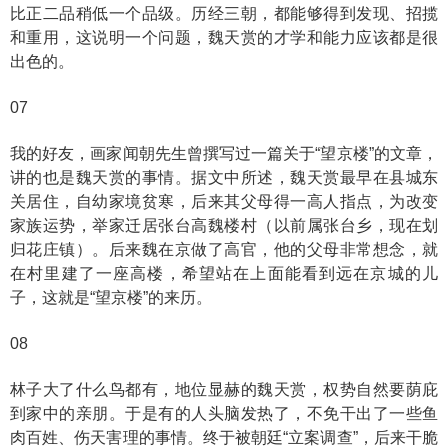
比正二品稍低一个品级。历经三朝，都能够得到发现、招揽
和重用，这说明一个问题，魏天赏的才学和能力应该都是很
出色的。
07
我的好友，画家闻朝先生曾撰写过一篇关于“望京楼”的文章，
讲的也是魏天赏的事情。据文中所述，魏天赏最早在县城东
关居住，自幼家境贫寒，后来其父母得一高人指点，为改变
家族运势，举家迁居张台高魏楼村（以前属张台乡，现在划
归花庄镇）。后来魏在京做了高官，他的父母非常想念，就
在村里建了一座高楼，希望站在上面能看到远在京城的儿
子，这就是“望京楼”的来历。
08
林子大了什么鸟都有，地位显赫的魏天赏，权势自然要荫庇
到家中的亲朋。于是有的人头脑发热了，不免干出了一些鱼
肉百姓、伤天害理的事情。终于被朝廷“立案调查”，后来干脆