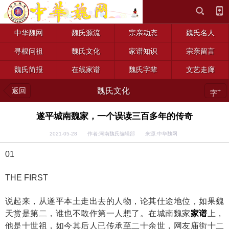
中华魏网
魏氏源流
宗亲动态
魏氏名人
寻根问祖
魏氏文化
家谱知识
宗亲留言
魏氏简报
在线家谱
魏氏字辈
文艺走廊
返回
魏氏文化
+
字
遂平城南魏家，一个误读三百多年的传奇
2021-05-28 作者:河南魏氏编辑部 来源:中华魏网
01
THE FIRST
说起来，从遂平本土走出去的人物，论其仕途地位，如果魏
天赏是第二，谁也不敢作第一人想了。在城南魏家
家谱
上，
他是十世祖，如今其后人已传承至二十余世，网友庙街十二